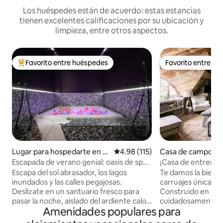
Los huéspedes están de acuerdo: estas estancias
tienen excelentes calificaciones por su ubicación y
limpieza, entre otros aspectos.
Favorito entre huéspedes
Favorito entre h
De los mejores en Favorito entre huéspedes
Favorito entre h
Lugar para hospedarte en B
Calificación promedio: 4.98 de 5
4.98 (115)
Casa de campo e
erlín
Escapada de verano genial: oasis de spa
¡Casa de entrenam
privado en Kreuzberg
al puente de los es
Escapa del sol abrasador, los lagos
Te damos la bienve
inundados y las calles pegajosas.
carruajes única (
Deslízate en un santuario fresco para
Construido en 1922
pasar la noche, aislado del ardiente calor
cuidadosamente r
Amenidades populares para
del verano. Sumérgete en las frescas y
convertido con mat
burbujeantes aguas de tu jacuzzi privado
calidad. Este aloj