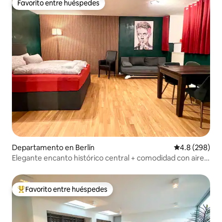
Favorito entre huéspedes
Favorito entre huéspedes
Departamento en Berlín
Calificación p
4.8 (298)
Elegante encanto histórico central + comodidad con aire
acondicionado
Favorito entre huéspedes
De los mejores en Favorito entre huéspedes