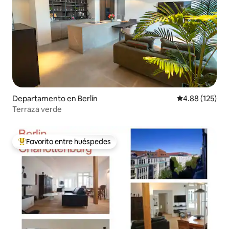
Departamento en Berlín
Calificación p
4.88 (125)
Terraza verde
Favorito entre huéspedes
De los mejores en Favorito entre huéspedes