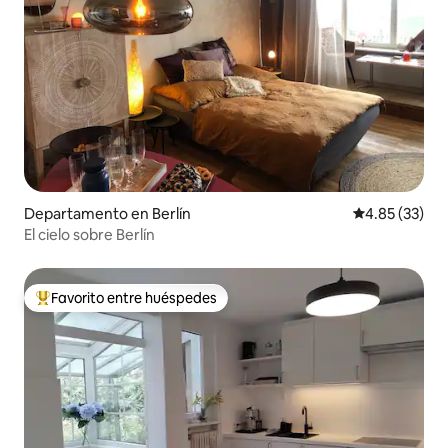
Departamento en Berlín
Calificación 
4.85 (33)
El cielo sobre Berlín
Favorito entre huéspedes
De los mejores en Favorito entre huéspedes