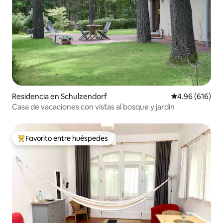
Residencia en Schulzendorf
Calificación pr
4.96 (616)
Casa de vacaciones con vistas al bosque y jardín
Favorito entre huéspedes
De los mejores en Favorito entre huéspedes