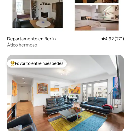
Departamento en Berlín
Calificación p
4.92 (271)
Ático hermoso
Favorito entre huéspedes
De los mejores en Favorito entre huéspedes