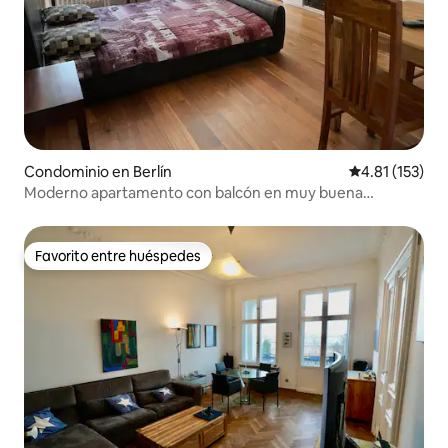
Condominio en Berlín
Calificación p
4.81 (153)
Moderno apartamento con balcón en muy buena
ubicación
Favorito entre huéspedes
Favorito entre huéspedes