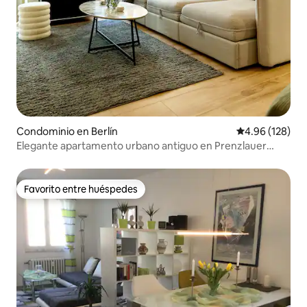
Condominio en Berlín
Calificación pr
4.96 (128)
Elegante apartamento urbano antiguo en Prenzlauer
Berg
Favorito entre huéspedes
Favorito entre huéspedes