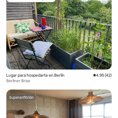
Favorito entre huéspedes
Lugar para hospedarte en Berlín
Calificación 
4.95 (42)
Berliner Brise
Superanfitrión
Superanfitrión