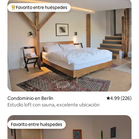
Favorito entre huéspedes
De los mejores en Favorito entre huéspedes
Condominio en Berlín
Calificación pr
4.99 (226)
Estudio loft con sauna, excelente ubicación
Favorito entre huéspedes
Favorito entre huéspedes