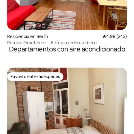
Residencia en Berlín
Calificación pr
4.98 (243)
Remise Graefekiez – Refugio en Kreuzberg
Departamentos con aire acondicionado
Favorito entre huéspedes
Favorito entre huéspedes