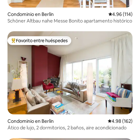
Condominio en Berlín
Calificación p
4.96 (114)
Schöner Altbau nahe Messe Bonito apartamento histórico
Favorito entre huéspedes
De los mejores en Favorito entre huéspedes
Condominio en Berlín
Calificación pr
4.98 (162)
Ático de lujo, 2 dormitorios, 2 baños, aire acondicionado