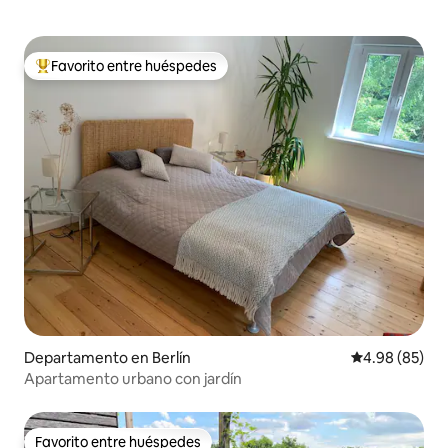
Favorito entre huéspedes
De los mejores en Favorito entre huéspedes
Departamento en Berlín
Calificación p
4.98 (85)
Apartamento urbano con jardín
Favorito entre huéspedes