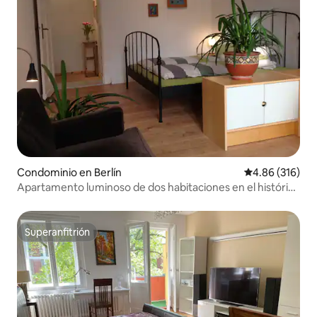
Condominio en Berlín
Calificación pr
4.86 (316)
Apartamento luminoso de dos habitaciones en el histórico
Rixdorf
Superanfitrión
Superanfitrión