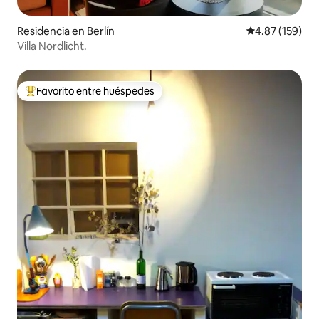
Residencia en Berlín
Calificación p
4.87 (159)
Villa Nordlicht.
Favorito entre huéspedes
De los mejores en Favorito entre huéspedes