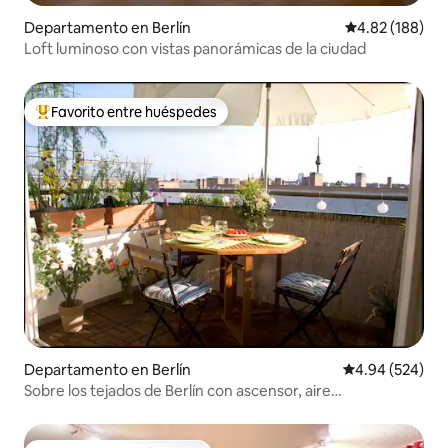
Departamento en Berlín
Calificación pr
4.82 (188)
Loft luminoso con vistas panorámicas de la ciudad
Favorito entre huéspedes
De los mejores en Favorito entre huéspedes
Departamento en Berlín
Calificación pr
4.94 (524)
Sobre los tejados de Berlín con ascensor, aire
acondicionado, Netflix