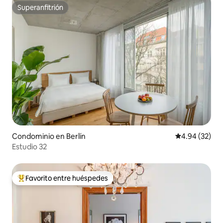
Superanfitrión
Superanfitrión
Condominio en Berlín
Calificación p
4.94 (32)
Estudio 32
Favorito entre huéspedes
De los mejores en Favorito entre huéspedes