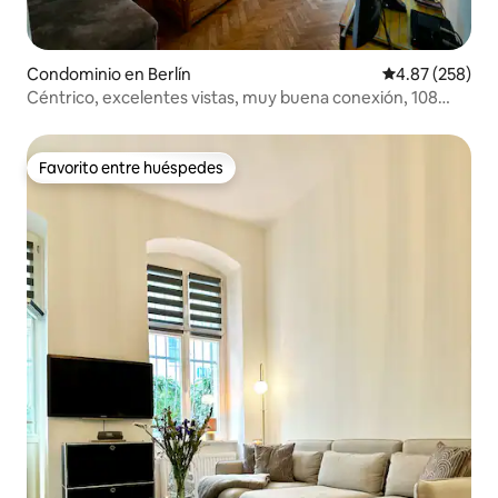
Condominio en Berlín
Calificación pr
4.87 (258)
Céntrico, excelentes vistas, muy buena conexión, 108
metros cuadrados
Favorito entre huéspedes
Favorito entre huéspedes