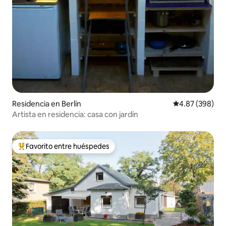
Residencia en Berlín
Calificación pr
4.87 (398)
Artista en residencia: casa con jardín
Favorito entre huéspedes
De los mejores en Favorito entre huéspedes