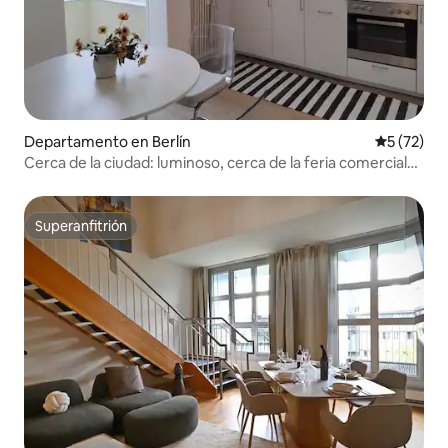
Departamento en Berlín
Calificaci
5 (72)
Cerca de la ciudad: luminoso, cerca de la feria comercial
ICC
Superanfitrión
Superanfitrión