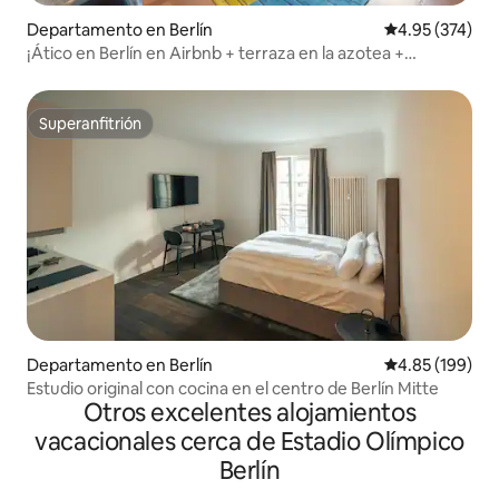
Departamento en Berlín
Calificación pr
4.95 (374)
¡Ático en Berlín en Airbnb + terraza en la azotea +
aparcamiento!
Superanfitrión
Superanfitrión
Departamento en Berlín
Calificación pr
4.85 (199)
Estudio original con cocina en el centro de Berlín Mitte
Otros excelentes alojamientos
vacacionales cerca de Estadio Olímpico
Berlín