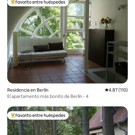
Favorito entre huéspedes
De los mejores en Favorito entre huéspedes
Residencia en Berlín
Calificación p
4.87 (110)
El apartamento más bonito de Berlín - 4
Favorito entre huéspedes
De los mejores en Favorito entre huéspedes