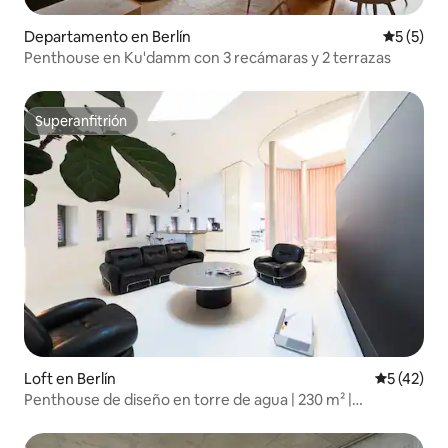
Departamento en Berlín
Calificac
5 (5)
Penthouse en Ku'damm con 3 recámaras y 2 terrazas
Superanfitrión
Superanfitrión
Loft en Berlín
Calificaci
5 (42)
Penthouse de diseño en torre de agua | 230 m² |
6 huéspedes