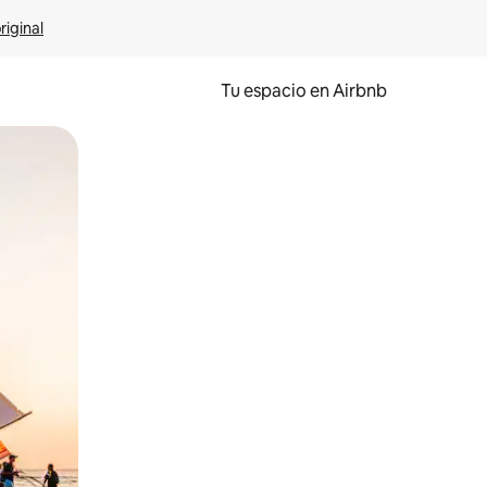
riginal
Tu espacio en Airbnb
ien tocando y deslizando la pantalla.