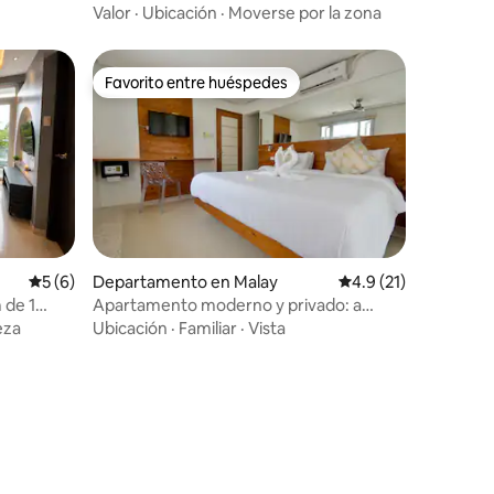
amanecer
Valor
·
Ubicación
·
Moverse por la zona
Favorito entre huéspedes
Favorito entre huéspedes
Calificación promedio: 5 de 5; 6 evaluaciones
5 (6)
Departamento en Malay
Calificación promedi
4.9 (21)
 de 1
Apartamento moderno y privado: a
pocos pasos de la playa
eza
Ubicación
·
Familiar
·
Vista
iones