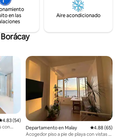
o para
isleño.
1 y 2, los
ionamiento
 están a
ito en las
Aire acondicionado
alaciones
 Borácay
iones
Calificación promedio: 4.83 de 5; 54 evaluaciones
4.83 (54)
s con
Departamento en Malay
Calificación promedio:
4.88 (65)
Acogedor piso a pie de playa con vistas al