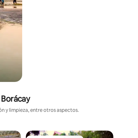
n Borácay
n y limpieza, entre otros aspectos.
Departam