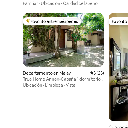
Familiar
·
Ubicación
·
Calidad del sueño
Favorito entre huéspedes
Favorito
De los mejores en Favorito entre huéspedes
Favorito
Departamento en Malay
Calificación promed
5 (25)
True Home Annex-Cabaña 1 dormitorio
con 1 cama Apartamento D'mall
Ubicación
·
Limpieza
·
Vista
Condomin