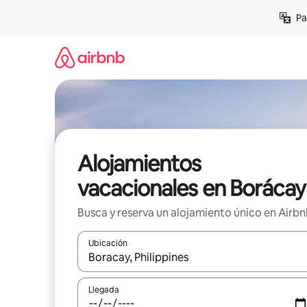
Ir
Pa
al
contenido
Alojamientos
vacacionales en Borácay
Busca y reserva un alojamiento único en Airb
Ubicación
Cuando los resultados estén disponibles, podrás na
Llegada