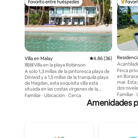
Favorito entre huéspedes
Favor
Favorito entre huéspedes
De los m
Residenci
Villa en Malay
Calificación promedio:
4.86 (36)
Acantilado 
獨棟Villa en la playa Robinson
Piscina, 
Finca priv
A solo 1,3 millas de la pintoresca playa de
en Boraca
Diniwid y a 1,5 millas de la tranquila playa
mar. Esta propiedad ofrece dos villas en
de Hagdan, esta exquisita villa está
dos nivel
situada en las costas vírgenes de la
dormitorio
Familiar
·
estación 1 de la isla de Boracay, esta
Familiar
·
Ubicación
·
Cerca
libre. Relájate en la piscina infinita con
exquisita villa ofrece la combinación
Amenidades po
cabaña, ha
perfecta de lujo y belleza natural. Con
privado o 
una ubicación privilegiada frente a la
piscina de
playa, Robinson Beach House ofrece a los
acceso priva
huéspedes impresionantes vistas al mar
en las ins
para una relajación y tranquilidad
lavandería
incomparables. El espacio Cinco