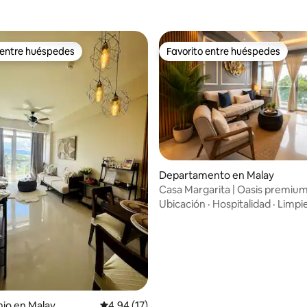
 entre huéspedes
Favorito entre huéspedes
 entre huéspedes
Favorito entre huéspedes
io: 5 de 5; 25 evaluaciones
Departamento en Malay
Casa Margarita | Oasis premium
recámara | Boracay
Ubicación
·
Hospitalidad
·
Limpi
io en Malay
Calificación promedio: 4.94 de 5; 17 evaluac
4.94 (17)