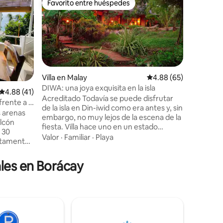
Favorito entre huéspedes
Favorit
Favorito entre huéspedes
Favorit
Alojamien
balcón pr
Disfruta 
sereno re
encuentra
unidad of
mar y un
Ubicació
para maña
momentos
Villa en Malay
Calificación promedio:
4.88 (65)
Espacio 
DIWA: una joya exquisita en la isla
Calificación promedio: 4.88 de 5; 41 evaluaciones
4.88 (41)
iones
decoraci
Acreditado Todavía se puede disfrutar
rente a la
lujosas y
de la isla en Din-iwid como era antes y, sin
r Stn 3
s arenas
por todas
embargo, no muy lejos de la escena de la
alcón
curado pa
fiesta. Villa hace uno en un estado
o 30
perfecto 
meditativo con sus exuberantes jardines;
Valor
·
Familiar
·
Playa
artamento
simplemen
incluso podría resultarle difícil salir de la
dicionado,
cotidiana
casa que tiene tantos rincones para
ido,
les en Borácay
perderse. Dormir bajo mosquiteros de
necesitas
novia hechos a medida en un entorno
l para
tropical es simplemente divino.
na
Enfriamiento pasivo donde la brisa de la
el lugar
isla puede circular libremente por la villa.
r la
Si estás cansado de las estadías en
 atardecer
hoteles, esta villa ofrece un estilo de vida