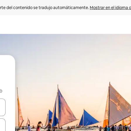
rte del contenido se tradujo automáticamente. 
Mostrar en el idioma o
nb
vegar usando las teclas de las flechas hacia arriba y hacia abajo, o b