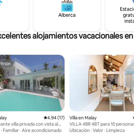
con amigos. Y cuando estés list
tranquila, a 5-10 minutos de la
explorar los bares de la estación 
e y la playa Bulabog Kite.
Estac
restaurantes y la vida nocturna
os por nosotros, hospedados
Alberca
gratu
pocos pasos de la playa.
.
inst
xcelentes alojamientos vacacionales en
itrión
itrión
alay
Calificación promedio: 4.94 de 5; 17 evaluac
4.94 (17)
Villa en Malay
nte villa privada con vista al
VILLA 4BR 4BT para 10 persona
 4.84 de 5; 45 evaluaciones
 18 personas
estación de piscina privada 1
·
Familiar
·
Aire acondicionado
Ubicación
·
Valor
·
Limpieza