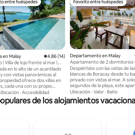
ito entre huéspedes
Favorito entre huéspedes
ejores en Favorito entre huéspedes
Favorito entre huéspedes
Departamento en Malay
a en Malay
Calificación promedio: 4.86 de 5; 14 evaluac
4.86 (14)
 4.86 de 5; 36 evaluaciones
Apartamento de 2 dormitorios f
| Villa de lujo frente al mar |
playa de Boracay con vista al ma
gimnasio y sauna
Despiértate con las vistas de la
ada en lo alto de un acantilado
blancas de Boracay desde tu b
y con vistas panorámicas al
privado con vistas al mar. A sol
segundos de la playa, este ap
es, cada una con su propio
de dos camas ofrece aire acon
, cocina, baño y espacio al aire
Ubicación
·
Valor
·
Baño
Ubicación
·
Accesibilidad
generador de respaldo, wifi ráp
pulares de los alojamientos vacaciona
cocina completa y todo lo que 
z ejercicio en el gimnasio
para una estancia cómoda. Idea
recupérate en la sauna y la
parejas o familias que buscan u
 inmersión en frío. Disfruta de
estancia tranquila, tu balcón es 
do a la bonita playa. Personal
perfecto para tomar un café po
talaciones, limpieza, servicio de
mañana o compartir bebidas al
, wifi Starlink y mucho más.