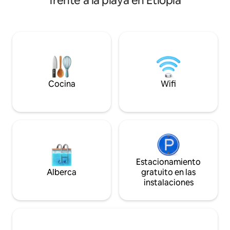
frente a la playa en Etiopía
horas, cocina com
automático. Los alojamientos
divisa para los hués
proporcionan recepción las 24 horas,
establecimiento of
cocina compartida y cambio de divisas
traslado al aeropu
para los huéspedes. La propiedad ofrece
servicio de traslado al aeropuerto.
Cocina
Wifi
Estacionamiento
Alberca
gratuito en las
instalaciones