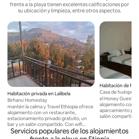
frente a la playa tienen excelentes calificaciones por
su ubicación y limpieza, entre otros aspectos.
Habitación de hote
Casa de huéspedes
Habitación privada en Lalibela
el Honey Guestho
Birhanu Homestay
alojamiento con r
mantén la calma y Travel Ethiopia ofrece
aparcamiento priva
alojamiento con un restaurante,
salón compartido. Este hotel de 
estacionamiento privado gratuito, un
estrellas ofrece Wi
bar y un salón compartido. Con wifi
habitaciones y caje
Servicios populares de los alojamientos
gratuito, este hotel de 3 estrellas ofrece
alojamientos ofre
servicio de habitaciones y un cajero