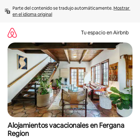
Ir
Parte del contenido se tradujo automáticamente. 
Mostrar 
al
en el idioma original
contenido
Tu espacio en Airbnb
Alojamientos vacacionales en Fergana
Region