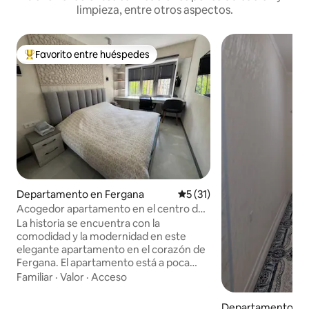
limpieza, entre otros aspectos.
Favorito entre huéspedes
De los mejores en Favorito entre huéspedes
Departamento en Fergana
Calificación promedio: 5 de 
5 (31)
Acogedor apartamento en el centro de
la ciudad
La historia se encuentra con la
comodidad y la modernidad en este
elegante apartamento en el corazón de
Fergana. El apartamento está a poca
distancia de algunos de los lugares más
Familiar
·
Valor
·
Acceso
populares de la ciudad, como el Bazar
Central, el ParqueAl-Farg 'oniy y los
Departamento en