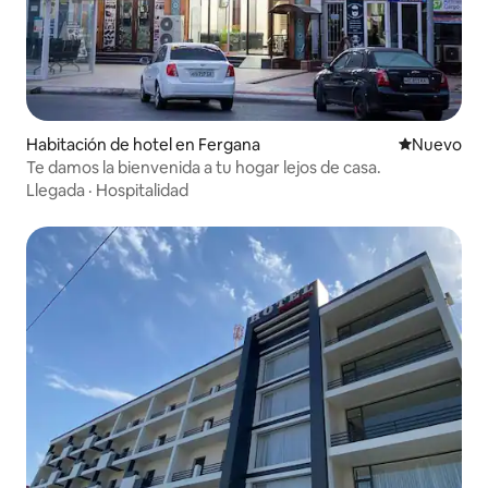
Habitación de hotel en Fergana
Nuevo aloj
Nuevo
Te damos la bienvenida a tu hogar lejos de casa.
Llegada
·
Hospitalidad