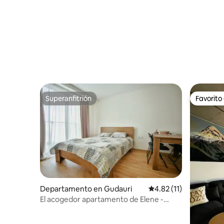
Superanfitrión
Favorito
Superanfitrión
Favorito
Departamento en Gudauri
Calificación promedio:
4.82 (11)
El acogedor apartamento de Elene -
Redco, Loft 2