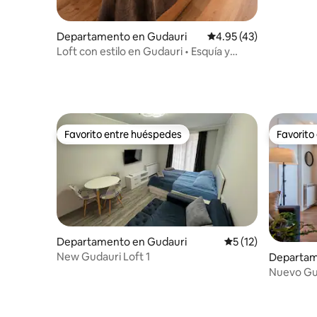
Departamento en Gudauri
Calificación promedio:
4.95 (43)
Loft con estilo en Gudauri • Esquía y
relájate todo el año
Favorito entre huéspedes
Favorito
Favorito entre huéspedes
Favorito
Departamento en Gudauri
Calificación promed
5 (12)
New Gudauri Loft 1
Departam
Nuevo Gud