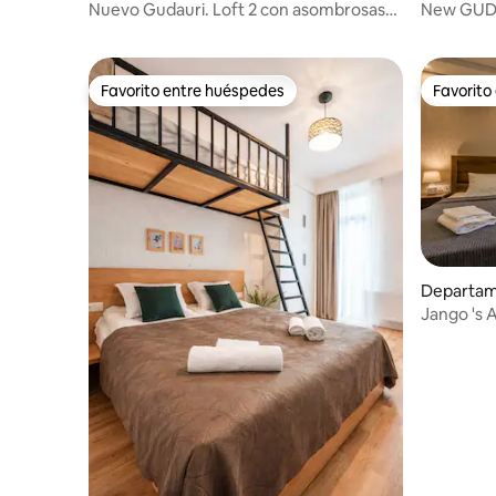
Nuevo Gudauri. Loft 2 con asombrosas
New GUDA
vistas a la montaña
RED-CO. L
Favorito entre huéspedes
Favorito
Favorito entre huéspedes
Favorito
Departam
Jango 's
Gudauri/R