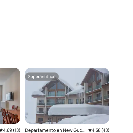
iones
Superanfitrión
Superanfitrión
Calificación promedio: 4.69 de 5; 13 evaluaciones
4.69 (13)
Departamento en New Guda
Calificación promedio:
4.58 (43)