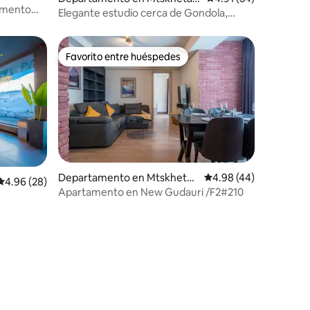
tamento
Mtianeti
Elegante estudio cerca de Gondola,
Atrium, New Gudauri
Favorito entre huéspedes
Favorito entre huéspedes
Departamento en Mtskheta-
Calificación promedio:
4.98 (44)
iones
Calificación promedio: 4.96 de 5; 28 evaluaciones
4.96 (28)
Mtianeti
Apartamento en New Gudauri /F2#210