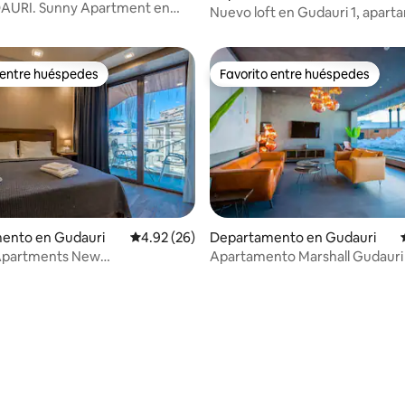
URI. Sunny Apartment en
Nuevo loft en Gudauri 1, apar
oft 1
104
 entre huéspedes
Favorito entre huéspedes
 entre huéspedes
Favorito entre huéspedes
ento en Gudauri
Calificación promedio: 4.92 de 5; 26 evaluac
4.92 (26)
Departamento en Gudauri
 Apartments New
Apartamento Marshall Gudauri
edco Loft 2