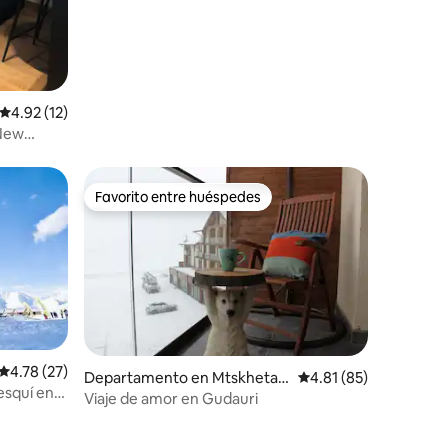
Calificación promedio: 4.92 de 5; 12 evaluaciones
4.92 (12)
 New
Favorito entre huéspedes
Favorito entre huéspedes
Calificación promedio: 4.78 de 5; 27 evaluaciones
4.78 (27)
Departamento en Mtskheta-
Calificación promedio:
4.81 (85)
esquí en
Mtianeti
Viaje de amor en Gudauri