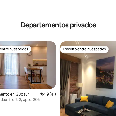
 4.95 de 5; 43 evaluaciones
Departamentos privados
 entre huéspedes
Favorito entre huéspedes
 entre huéspedes
Favorito entre huéspedes
io: 5 de 5; 12 evaluaciones
ento en Gudauri
Calificación promedio: 4.9 de 5; 41 evaluac
4.9 (41)
auri, loft-2, apto. 205