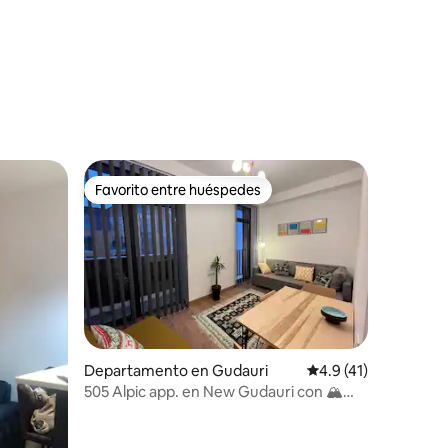
Favorito entre huéspedes
Favorito entre huéspedes
iones
Departamento en Gudauri
Calificación promedi
4.9 (41)
505 Alpic app. en New Gudauri con 🏔
vistas al lado 🚡⛷❄️