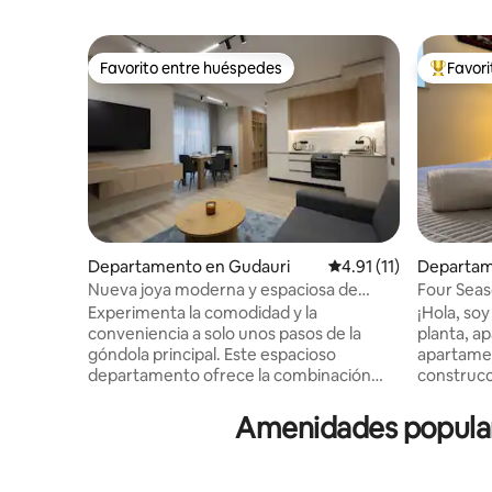
Favorito entre huéspedes
Favor
Favorito entre huéspedes
De los m
Departamento en Gudauri
Calificación promedio:
4.91 (11)
Departam
Nueva joya moderna y espaciosa de
Four Seaso
Gudauri cerca de los remontes de esquí
minutos a 
Experimenta la comodidad y la
¡Hola, soy Luka! 
conveniencia a solo unos pasos de la
planta, a
góndola principal. Este espacioso
apartame
departamento ofrece la combinación
construcc
perfecta de diseño moderno y acogedor
ideal tan
encanto de montaña. Disfruta de tu
familias. 
Amenidades popular
espacio privado totalmente equipado
telesilla. En las inmediaciones
con todos los servicios básicos y un
encontrar
balcón, situado en el centro pero
supermerc