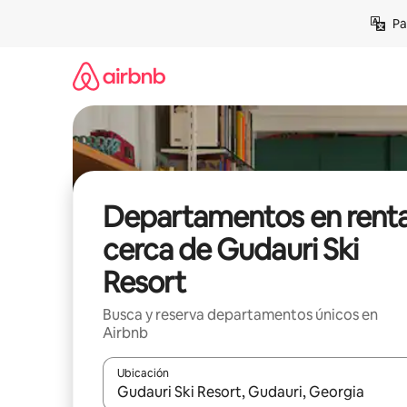
Ir
Pa
al
contenido
Departamentos en rent
cerca de Gudauri Ski
Resort
Busca y reserva departamentos únicos en
Airbnb
Ubicación
Cuando los resultados estén disponibles, podrás na