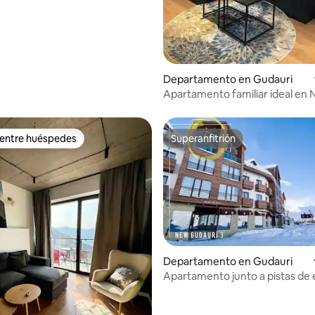
Departamento en Gudauri
Apartamento familiar ideal en
Gudauri
 entre huéspedes
Superanfitrión
 entre huéspedes
Superanfitrión
Departamento en Gudauri
 4.82 de 5; 11 evaluaciones
Apartamento junto a pistas de 
New Gudauri 3