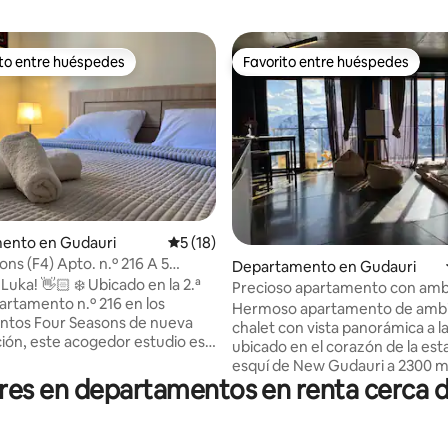
ito entre huéspedes
Favorito entre huéspedes
ejores en Favorito entre huéspedes
Favorito entre huéspedes
 4.91 de 5; 11 evaluaciones
ento en Gudauri
Calificación promedio: 5 de 5; 18 evaluac
5 (18)
ns (F4) Apto. n.º 216 A 5
Departamento en Gudauri
pie de la telecabina.
🏻 ❄️ Ubicado en la 2.ª
Precioso apartamento con amb
partamento n.º 216 en los
chalet.
Hermoso apartamento de amb
ntos Four Seasons de nueva
chalet con vista panorámica a 
ión, este acogedor estudio es
ubicado en el corazón de la est
to para esquiadores como para
esquí de New Gudauri a 2300 m
Está a solo 5 minutos a pie del
es en departamentos en renta cerca de
mar, en la residencia para GEM
Diseño minimalista, texturas na
ás varios restaurantes,
vista épica. Disfrute de las vist
ados, una farmacia y también
del valle de Gudauri y de la pist