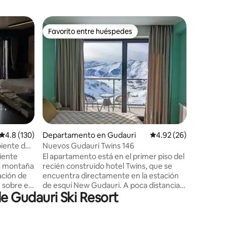
Departam
Favorito entre huéspedes
Favorit
Favorito entre huéspedes
Favorit
Vistas a l
chimenea
Bienveni
vistas a 
principa
(Bloque IV). En temporad
caminará
Disfruta 
en una pa
pulgadas,
iones
adultos 
Calificación promedio: 4.8 de 5; 130 evaluaciones
4.8 (130)
Departamento en Gudauri
Calificación promedio:
4.92 (26)
equipada 
Internet 
iente de
Nuevos Gudauri Twins 146
(SpaceX S
iente
El apartamento está en el primer piso del
calefacci
la montaña
recién construido hotel Twins, que se
estancia 
ación de
encuentra directamente en la estación
llueve.
 sobre el
de esquí New Gudauri. A poca distancia a
 Gudauri Ski Resort
ELOS.
pie se pueden encontrar alquileres de
turales y
esquís, spas, una tienda y dos remontes:
as épicas
un remonte de superficie Zuma y un
a de esquí,
remonte de góndola Gudaura. La