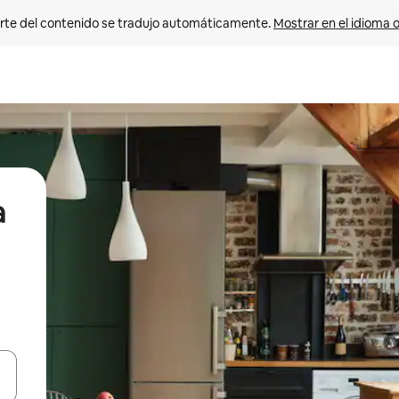
rte del contenido se tradujo automáticamente. 
Mostrar en el idioma o
a
vegar usando las teclas de las flechas hacia arriba y hacia abajo, o b