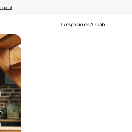
riginal
Tu espacio en Airbnb
ien tocando y deslizando la pantalla.