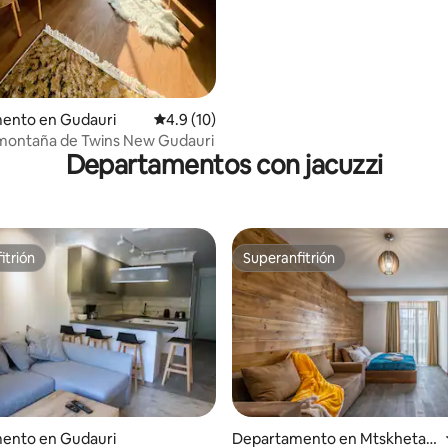
ento en Gudauri
Calificación promedio: 4.9 de 5; 10 evaluac
4.9 (10)
a montaña de Twins New Gudauri
Departamentos con jacuzzi
itrión
Superanfitrión
itrión
Superanfitrión
ento en Gudauri
Departamento en Mtskheta-