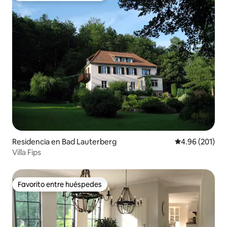
Residencia en Bad Lauterberg
Calificación pr
4.96 (201)
Villa Fips
Favorito entre huéspedes
Favorito entre huéspedes