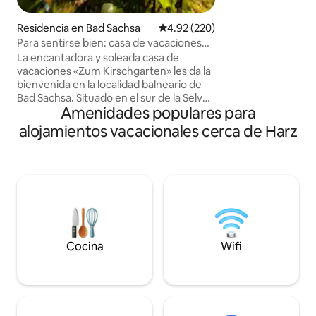
Sin pensarlo dos 
bungalow, que en 
Residencia en Bad Sachsa
Calificación promedio: 4.92 de 5
4.92 (220)
deteriorado, en un
Para sentirse bien: casa de vacaciones
amantes de la nat
Zum Kirschgarten
La encantadora y soleada casa de
vacaciones «Zum Kirschgarten» les da la
bienvenida en la localidad balneario de
Bad Sachsa. Situado en el sur de la Selva
Amenidades populares para
de Baviera y decorado con mucho
cariño, es el lugar perfecto para todos
alojamientos vacacionales cerca de Harz
los excursionistas y aquellos que
simplemente quieren relajarse. Con 183
m², tres plantas y camas para hasta
nueve personas y dos niños pequeños,
nuestra casa de vacaciones en el bosque
de Harz ofrece mucho espacio para
familias numerosas y grupos de amigos.
Además, podrá disfrutar de la libertad
del jardín de la casa.
Cocina
Wifi