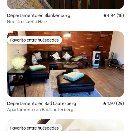
Departamento en Blankenburg
Calificación 
4.94 (16)
Nuestro sueño Harz
Favorito entre huéspedes
Favorito entre huéspedes
Departamento en Bad Lauterberg
Calificación p
4.97 (29)
Apartamento en Bad Lauterberg
Favorito entre huéspedes
Favorito entre huéspedes