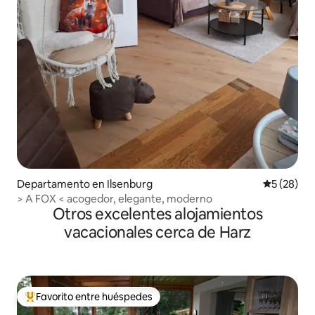
Departamento en Ilsenburg
Calificaci
5 (28)
> A FOX < acogedor, elegante, moderno
Otros excelentes alojamientos
vacacionales cerca de Harz
Favorito entre huéspedes
De los mejores en Favorito entre huéspedes