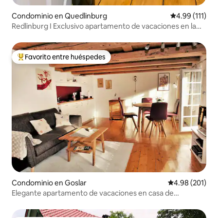
Condominio en Quedlinburg
Calificación p
4.99 (111)
Redlinburg I Exclusivo apartamento de vacaciones en la
plaza del mercado
Favorito entre huéspedes
De los mejores en Favorito entre huéspedes
Condominio en Goslar
Calificación pr
4.98 (201)
Elegante apartamento de vacaciones en casa de
entramado de Goslar