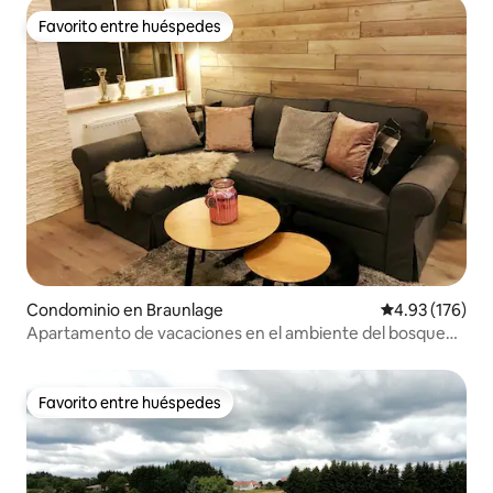
Favorito entre huéspedes
Favorito entre huéspedes
Condominio en Braunlage
Calificación p
4.93 (176)
Apartamento de vacaciones en el ambiente del bosque
de Harz con 2 dormitorios en Braunlage
Favorito entre huéspedes
Favorito entre huéspedes