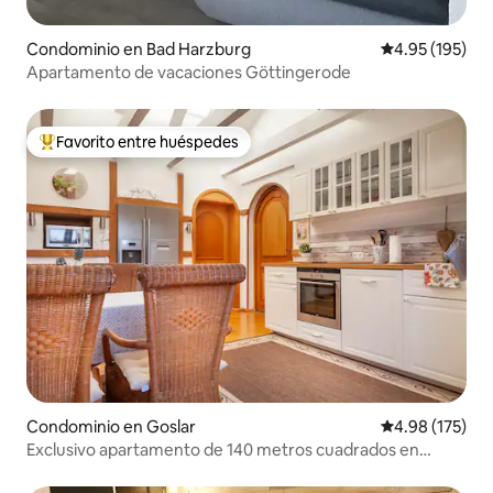
Condominio en Bad Harzburg
Calificación p
4.95 (195)
Apartamento de vacaciones Göttingerode
Favorito entre huéspedes
De los mejores en Favorito entre huéspedes
Condominio en Goslar
Calificación p
4.98 (175)
Exclusivo apartamento de 140 metros cuadrados en
Goslar