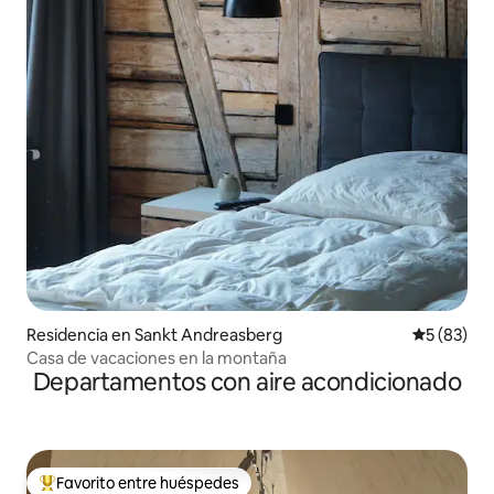
Residencia en Sankt Andreasberg
Calificaci
5 (83)
Casa de vacaciones en la montaña
Departamentos con aire acondicionado
Favorito entre huéspedes
De los mejores en Favorito entre huéspedes