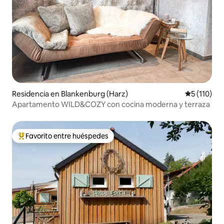
Residencia en Blankenburg (Harz)
Calificació
5 (110)
Apartamento WILD&COZY con cocina moderna y terraza
Favorito entre huéspedes
De los mejores en Favorito entre huéspedes