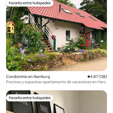
Favorito entre huéspedes
Favorito entre huéspedes
Condominio en Ilsenburg
Calificación p
4.87 (126)
Precioso y espacioso apartamento de vacaciones en Harz.
Favorito entre huéspedes
Favorito entre huéspedes