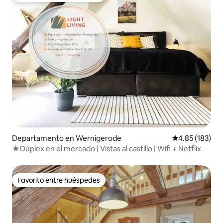
Departamento en Wernigerode
Calificación p
4.85 (183)
★Dúplex en el mercado | Vistas al castillo | Wifi + Netflix
Favorito entre huéspedes
Favorito entre huéspedes