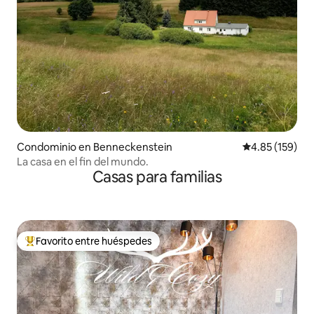
Condominio en Benneckenstein
Calificación p
4.85 (159)
La casa en el fin del mundo.
Casas para familias
Favorito entre huéspedes
De los mejores en Favorito entre huéspedes