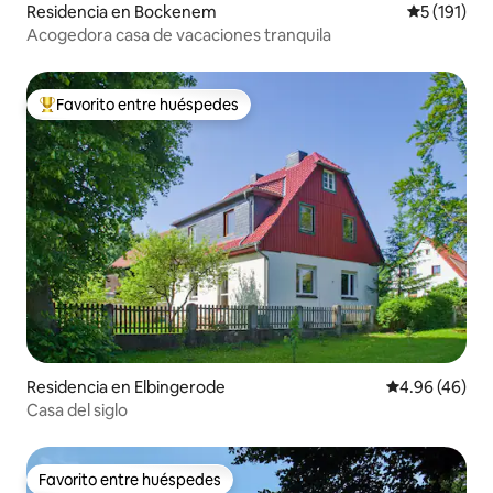
Residencia en Bockenem
Calificació
5 (191)
Acogedora casa de vacaciones tranquila
Favorito entre huéspedes
De los mejores en Favorito entre huéspedes
Residencia en Elbingerode
Calificación p
4.96 (46)
Casa del siglo
Favorito entre huéspedes
Favorito entre huéspedes