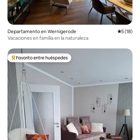
Departamento en Wernigerode
Calificaci
5 (18)
Vacaciones en familia en la naturaleza
Favorito entre huéspedes
De los mejores en Favorito entre huéspedes