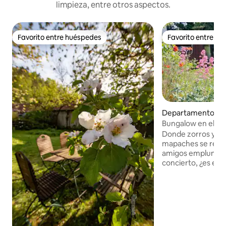
limpieza, entre otros aspectos.
Favorito entre huéspedes
Favorito entre h
Favorito entre huéspedes
Favorito entre h
Departamento en 
Bungalow en el bo
Donde zorros y alc
mapaches se reún
amigos emplumado
concierto, ¿es eso 
montes Harz? "Waldbungalow Fuchs
und Elster" (Bunga
zorro y la nutria)
que me sacó de la 
de vuelta a la prov
ejerce una atracc