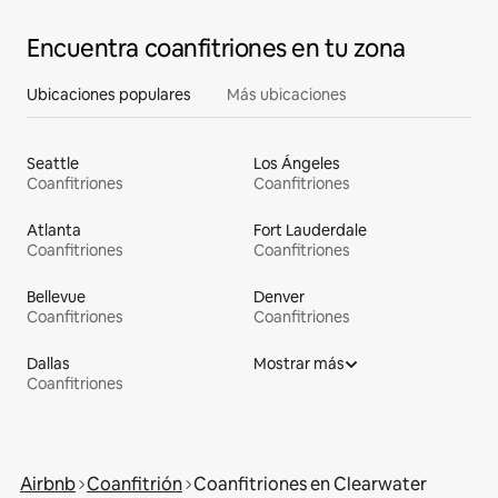
Encuentra coanfitriones en tu zona
Ubicaciones populares
Más ubicaciones
Seattle
Los Ángeles
Coanfitriones
Coanfitriones
Atlanta
Fort Lauderdale
Coanfitriones
Coanfitriones
Bellevue
Denver
Coanfitriones
Coanfitriones
Dallas
Mostrar más
Coanfitriones
Airbnb
Coanfitrión
Coanfitriones en Clearwater