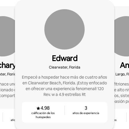
Edward
chary
An
Clearwater, Florida
ter, Florida
Largo, F
Empecé a hospedar hace más de cuatro años
en Clearwater Beach, Florida. ¡Estoy enfocado
ace unos tres años! ¡Me
Ayudo a los anfitrione
en ofrecer una experiencia fenomenal! 120
cionado con eso y quiero
inolvidables y de alto n
Rev. w a 4.9 estrellas Rt
compartir mi pasión!
bien pensados, sist
verdadera pasión po
4.98
3
calificación de los
años de experiencia
4
4.98
huéspedes
años de experiencia
calificación de los
huéspedes