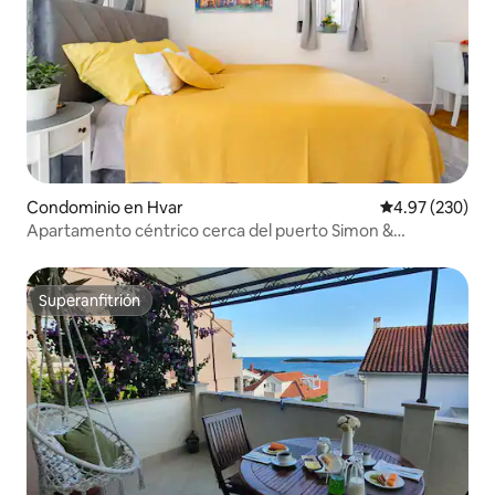
Condominio en Hvar
Calificación pr
4.97 (230)
Apartamento céntrico cerca del puerto Simon &
Garfunkel
Superanfitrión
Superanfitrión