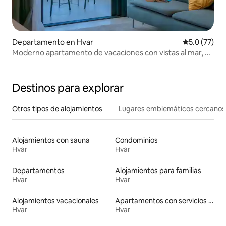
Departamento en Hvar
Calificación
5.0 (77)
Moderno apartamento de vacaciones con vistas al mar, 4
unidades de aire acondicionado.
Destinos para explorar
Otros tipos de alojamientos
Lugares emblemáticos cercanos
Alojamientos con sauna
Condominios
Hvar
Hvar
Departamentos
Alojamientos para familias
Hvar
Hvar
Alojamientos vacacionales
Apartamentos con servicios incluidos vacacionales
Hvar
Hvar