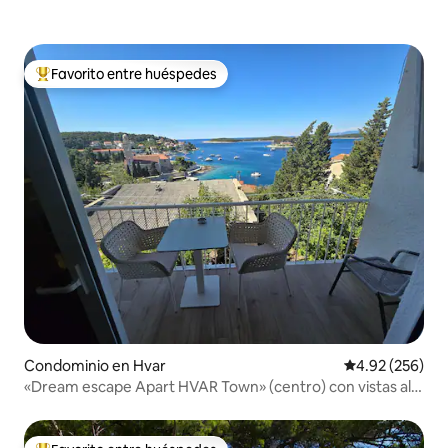
Favorito entre huéspedes
De los mejores en Favorito entre huéspedes
Condominio en Hvar
Calificación pr
4.92 (256)
«Dream escape Apart HVAR Town» (centro) con vistas al
mar