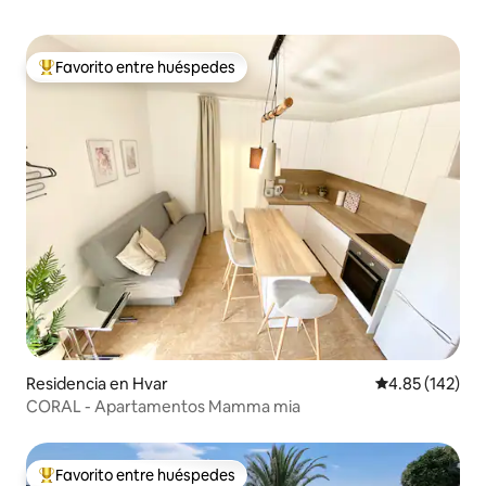
Favorito entre huéspedes
De los mejores en Favorito entre huéspedes
Residencia en Hvar
Calificación p
4.85 (142)
CORAL - Apartamentos Mamma mia
Favorito entre huéspedes
De los mejores en Favorito entre huéspedes