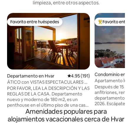
limpieza, entre otros aspectos.
Favorito entre huéspedes
Favorito entre
Favorito entre huéspedes
De los mejores en
Condominio en Hv
Departamento en Hvar
Calificación promedio: 4.95 de 5
4.95 (191)
Apartamento lumi
ÁTICO con VISTAS ESPECTACULARES AL
espectaculares vis
Después de 15 año
MAR
POR FAVOR, LEA LA DESCRIPCIÓN Y LAS
anfitriones, reno
REGLAS DE LA CASA. Departamento
departamento co
nuevo y moderno de 180 m2, es un
2026. Escápate al 
penthouse en el último piso de una casa
impresionante ref
Amenidades populares para
familiar moderna con una gran terraza
donde el lujo se un
privada en la azotea que ofrece
alojamientos vacacionales cerca de Hvar
Disfruta de una v
fantásticas vistas al mar sobre la ciudad
impresionante e i
de Hvar. Ubicado a 15 minutos a pie del
pintoresca ciudad d