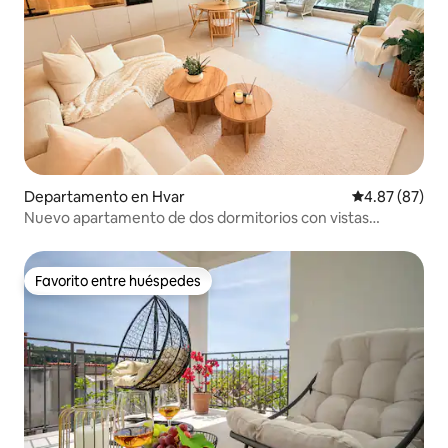
Departamento en Hvar
Calificación p
4.87 (87)
Nuevo apartamento de dos dormitorios con vistas
increíbles
Favorito entre huéspedes
Favorito entre huéspedes