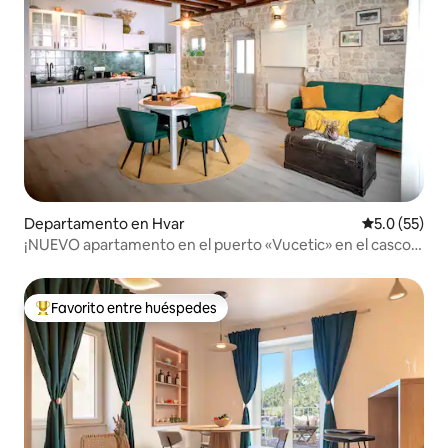
Departamento en Hvar
Calificación
5.0 (55)
¡NUEVO apartamento en el puerto «Vucetic» en el casco
antiguo!
Favorito entre huéspedes
De los mejores en Favorito entre huéspedes