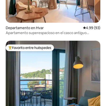
Departamento en Hvar
Calificación p
4.99 (93)
Apartamento superespacioso en el casco antiguo
GLAVICA
Favorito entre huéspedes
De los mejores en Favorito entre huéspedes