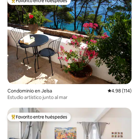
Favorito entre huéspedes
De los mejores en Favorito entre huéspedes
Condominio en Jelsa
Calificación p
4.98 (114)
Estudio artístico junto al mar
Favorito entre huéspedes
De los mejores en Favorito entre huéspedes