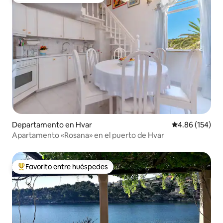
Favorito entre huéspedes
Departamento en Hvar
Calificación pr
4.86 (154)
Apartamento «Rosana» en el puerto de Hvar
Favorito entre huéspedes
De los mejores en Favorito entre huéspedes