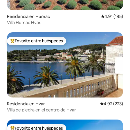
Residencia en Humac
Calificación p
4.91 (195)
Villa Humac Hvar.
Favorito entre huéspedes
De los mejores en Favorito entre huéspedes
Residencia en Hvar
Calificación pr
4.92 (223)
Villa de piedra en el centro de Hvar
Favorito entre huéspedes