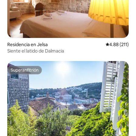
Residencia en Jelsa
Calificación p
4.88 (211)
Siente el latido de Dalmacia
Superanfitrión
Superanfitrión