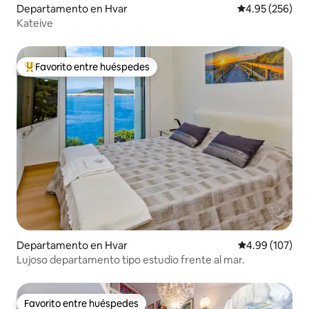
Departamento en Hvar
Calificación pr
4.95 (256)
Kateive
Favorito entre huéspedes
De los mejores en Favorito entre huéspedes
Departamento en Hvar
Calificación pr
4.99 (107)
Lujoso departamento tipo estudio frente al mar.
Favorito entre huéspedes