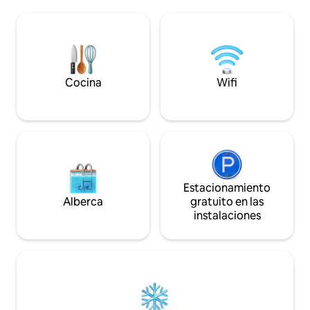
centro de la ciudad. Hay cocina,
Pakleni. Ubicada en
comedor, una gran sala, tres recámaras
oeste de la ciudad
con tres baños y una gran terraza con
residencia es perf
camastros. Estacionamiento privado
buscan una escap
para automóviles. APTO PARA FAMILIAS,
supermercado, re
PAREJAS Y GRUPOS DE ADULTOS
hermosas playas e
MAYORES. Grupos de un solo género
Cocina
Wifi
minutos a pie.
bajo solicitud.
Estacionamiento
Alberca
gratuito en las
instalaciones