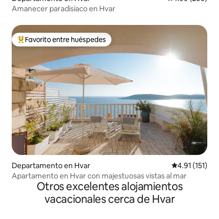
Amanecer paradisíaco en Hvar
Favorito entre huéspedes
De los mejores en Favorito entre huéspedes
Departamento en Hvar
Calificación p
4.91 (151)
Apartamento en Hvar con majestuosas vistas al mar
Otros excelentes alojamientos
vacacionales cerca de Hvar