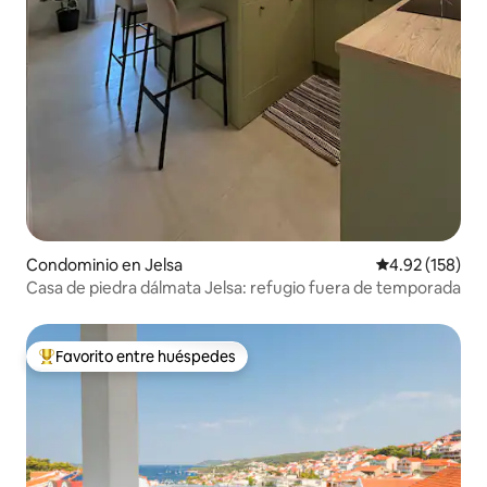
Condominio en Jelsa
Calificación p
4.92 (158)
Casa de piedra dálmata Jelsa: refugio fuera de temporada
Favorito entre huéspedes
De los mejores en Favorito entre huéspedes