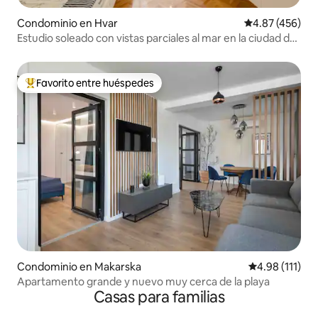
Condominio en Hvar
Calificación pr
4.87 (456)
Estudio soleado con vistas parciales al mar en la ciudad de
Hvar
Favorito entre huéspedes
De los mejores en Favorito entre huéspedes
Condominio en Makarska
Calificación p
4.98 (111)
Apartamento grande y nuevo muy cerca de la playa
Casas para familias