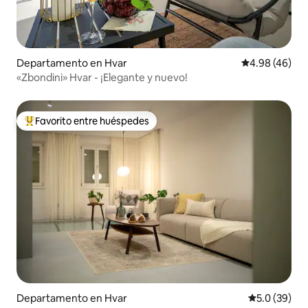
Departamento en Hvar
Calificación p
4.98 (46)
«Zbondini» Hvar - ¡Elegante y nuevo!
Favorito entre huéspedes
De los mejores en Favorito entre huéspedes
Departamento en Hvar
Calificación
5.0 (39)