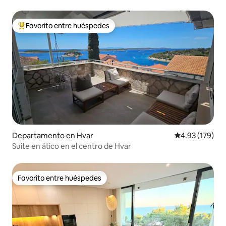
Favorito entre huéspedes
De los mejores en Favorito entre huéspedes
Departamento en Hvar
Calificación p
4.93 (179)
Suite en ático en el centro de Hvar
Favorito entre huéspedes
Favorito entre huéspedes