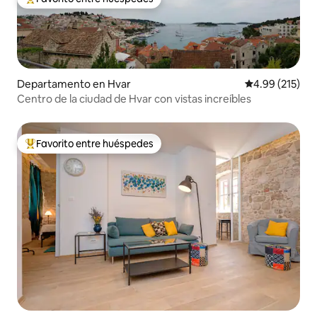
De los mejores en Favorito entre huéspedes
Departamento en Hvar
Calificación p
4.99 (215)
Centro de la ciudad de Hvar con vistas increíbles
Favorito entre huéspedes
De los mejores en Favorito entre huéspedes