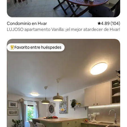
Condominio en Hvar
Calificación pr
4.89 (104)
LUJOSO apartamento Vanilla: ¡el mejor atardecer de Hvar!
Favorito entre huéspedes
De los mejores en Favorito entre huéspedes