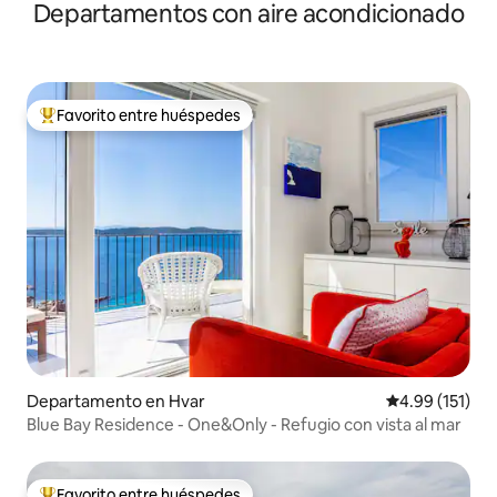
Departamentos con aire acondicionado
Favorito entre huéspedes
De los mejores en Favorito entre huéspedes
Departamento en Hvar
Calificación p
4.99 (151)
Blue Bay Residence - One&Only - Refugio con vista al mar
Favorito entre huéspedes