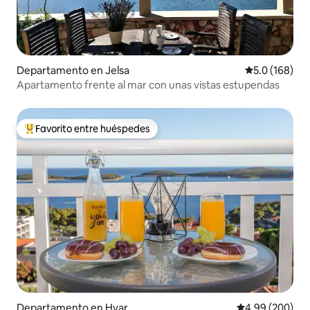
Departamento en Jelsa
Calificación 
5.0 (168)
Apartamento frente al mar con unas vistas estupendas
Favorito entre huéspedes
De los mejores en Favorito entre huéspedes
Departamento en Hvar
Calificación pr
4.99 (200)