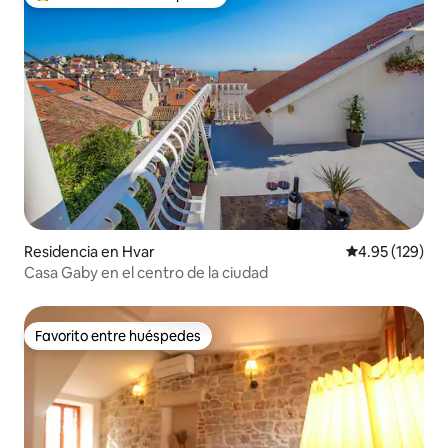
De los mejores en Favorito entre huéspedes
Residencia en Hvar
Calificación p
4.95 (129)
Casa Gaby en el centro de la ciudad
Favorito entre huéspedes
Favorito entre huéspedes