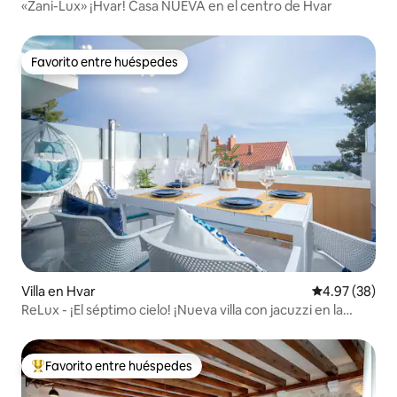
«Zani-Lux» ¡Hvar! Casa NUEVA en el centro de Hvar
Favorito entre huéspedes
Favorito entre huéspedes
Villa en Hvar
Calificación p
4.97 (38)
ReLux - ¡El séptimo cielo! ¡Nueva villa con jacuzzi en la
ciudad de Hvar!
Favorito entre huéspedes
De los mejores en Favorito entre huéspedes