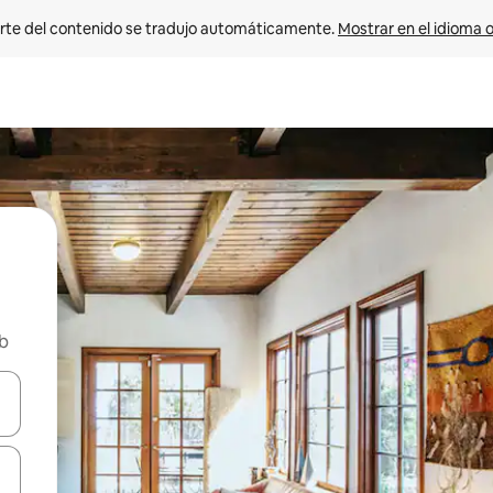
rte del contenido se tradujo automáticamente. 
Mostrar en el idioma o
nb
vegar usando las teclas de las flechas hacia arriba y hacia abajo, o b