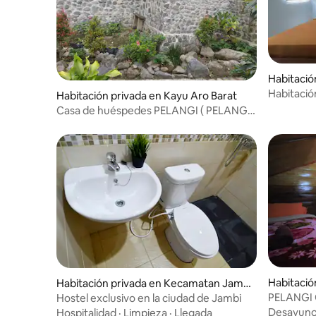
Habitació
naipura
Habitació
Habitación privada en Kayu Aro Barat
individual
Casa de huéspedes PELANGI ( PELANGI
Coffee VILLA'S)
Habitació
Habitación privada en Kecamatan Jamb
i Selatan
PELANGI 
Hostel exclusivo en la ciudad de Jambi
Desayun
Hospitalidad
·
Limpieza
·
Llegada