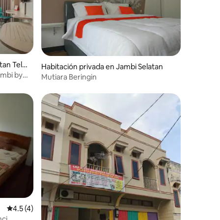
tan Tela
Habitación privada en Jambi Selatan
ambi by
Mutiara Beringin
Calificación promedio: 4.5 de 5; 4 evaluaciones
4.5 (4)
nci