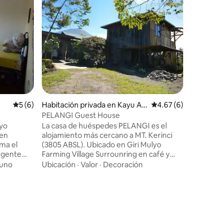
Calificación promedio: 5 de 5; 6 evaluaciones
5 (6)
Habitación privada en Kayu Ar
Calificación promedio
4.67 (6)
o Barat
PELANGI Guest House
 yo
La casa de huéspedes PELANGI es el
iones
 en
alojamiento más cercano a MT. Kerinci
ama el
(3805 ABSL). Ubicado en Giri Mulyo
 gente
Farming Village Surrounring en café y
 La
plantación de té, aire fresco, pájaro
uno
Ubicación
·
Valor
·
Decoración
stra
canto, jardín de flores arreglado y lejos
del ruido. PElANGI Guest House también
Residenc
5
ofrece diferentes desayunos y cenas
Alquiler 
deben
todos los días, asesor de viajes, café y té
en Jelut
Alquilé u
premium ilimitados gratuitos, wifi
Jambi Ko
gratuito, equipo de escalada de alquiler,