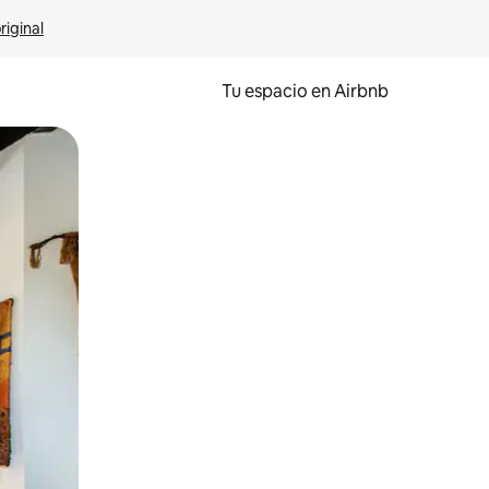
riginal
Tu espacio en Airbnb
ien tocando y deslizando la pantalla.