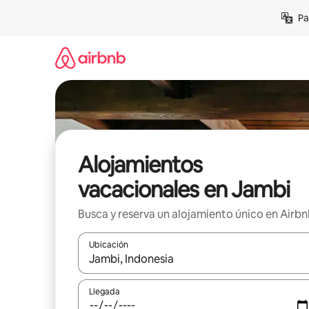
Ir
Pa
al
contenido
Alojamientos
vacacionales en Jambi
Busca y reserva un alojamiento único en Airb
Ubicación
Cuando los resultados estén disponibles, podrás na
Llegada