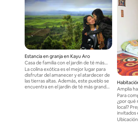
Estancia en granja en Kayu Aro
Casa de familia con el jardín de té más
grande del mundo
La colina exótica es el mejor lugar para
disfrutar del amanecer y el atardecer de
las tierras altas. Además, este pueblo se
Habitació
encuentra en el jardín de té más grande
Amplia ha
del mundo en un tramo y a pie del volcán
Para comp
más alto del sudeste asiático, Mt. Kerinci,
¿por qué n
puedes caminar caminando o alquilando
local? Pr
bicicletas y todoterreno para disfrutar de
invitados 
las plantaciones de la gente, que cultivan
equipada 
Ubicación
principalmente patatas, tomates, chiles y
potable fr
maíz. Sentir una sensación diferente a la
y mosquit
extraordinaria hospitalidad de los
las cascad