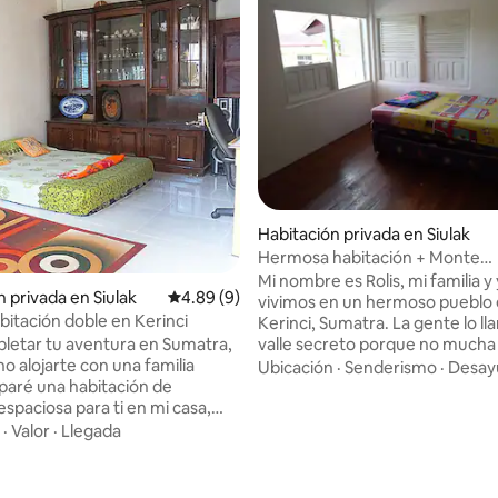
Habitación privada en Siulak
Hermosa habitación + Monte
Kerinci/Trekking en la selva
Mi nombre es Rolis, mi familia y
n privada en Siulak
Calificación promedio: 4.89 de 5; 9 evaluac
4.89 (9)
vivimos en un hermoso pueblo
bitación doble en Kerinci
Kerinci, Sumatra. La gente lo ll
letar tu aventura en Sumatra,
valle secreto porque no mucha
o alojarte con una familia
sabe de nuestro increíble lugar.
Ubicación
·
Senderismo
·
Desay
eparé una habitación de
mayoría de las personas de nue
espaciosa para ti en mi casa,
comunidad trabajan en canela. Las 2
con cama doble, toallas, agua
habitaciones son cómodas para 
·
Valor
·
Llegada
ía y caliente, ducha al aire libre
personas. La cocina y el baño 
ero. Puedo organizar tours a
compartirse. El transporte a mi lugar, así
as y lagos a las cascadas y al
como el alquiler de scooters y