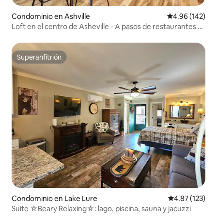
Condominio en Ashville
Calificación pr
4.96 (142)
Loft en el centro de Asheville - A pasos de restaurantes y
tiendas
Superanfitrión
Superanfitrión
Condominio en Lake Lure
Calificación p
4.87 (123)
Suite ☆Beary Relaxing☆: lago, piscina, sauna y jacuzzi