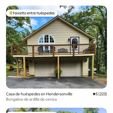
Favorito entre huéspedes
De los mejores en Favorito entre huéspedes
Casa de huéspedes en Hendersonville
Calificació
5 (223)
Bungalow de ardilla de ceniza