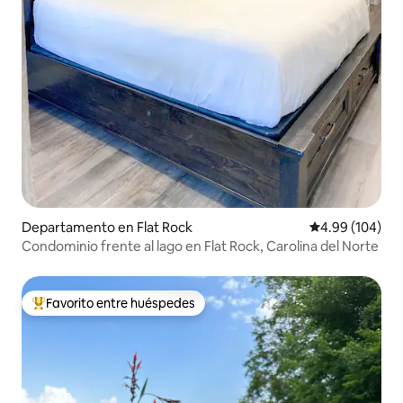
Departamento en Flat Rock
Calificación pr
4.99 (104)
Condominio frente al lago en Flat Rock, Carolina del Norte
Favorito entre huéspedes
De los mejores en Favorito entre huéspedes