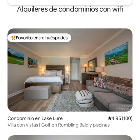
Alquileres de condominios con wifi
Favorito entre huéspedes
De los mejores en Favorito entre huéspedes
Condominio en Lake Lure
Calificación pr
4.95 (100)
Villa con vistas | Golf en Rumbling Bald y piscinas