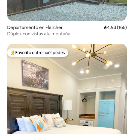
Departamento en Fletcher
Calificación p
4.93 (165)
Dúplex con vistas a la montaña
Favorito entre huéspedes
De los mejores en Favorito entre huéspedes