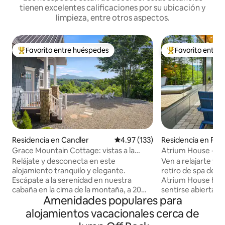
tienen excelentes calificaciones por su ubicación y
limpieza, entre otros aspectos.
Favorito entre huéspedes
Favorito entre
De los mejores en Favorito entre huéspedes
De los mejores en
Residencia en Candler
Calificación promedio: 4.97 de 5
4.97 (133)
Residencia en Fle
Grace Mountain Cottage: vistas a la
Atrium House - Re
montaña/tranquila y privada
Relájate y desconecta en este
Ven a relajarte y r
alojamiento tranquilo y elegante.
retiro de spa de m
Escápate a la serenidad en nuestra
Atrium House ha s
cabaña en la cima de la montaña, a 20
sentirse abierta a
Amenidades populares para
minutos de Asheville. Disfruta de las
montañoso y, al m
vistas panorámicas a la montaña desde
permitirte relajart
alojamientos vacacionales cerca de
cada rincón de este encantador refugio.
Nuestro jacuzzi de