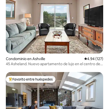
Condominio en Ashville
Calificación p
4.94 (127)
45 Asheland. Nuevo apartamento de lujo en el centro de
la ciudad. #304
Favorito entre huéspedes
De los mejores en Favorito entre huéspedes