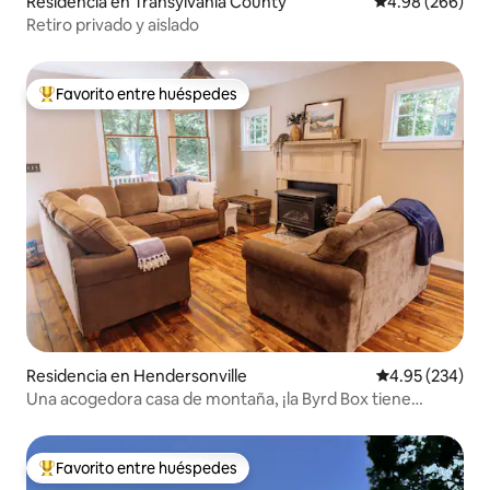
Residencia en Transylvania County
Calificación pr
4.98 (266)
Retiro privado y aislado
Favorito entre huéspedes
De los mejores en Favorito entre huéspedes
Residencia en Hendersonville
Calificación pr
4.95 (234)
Una acogedora casa de montaña, ¡la Byrd Box tiene
capacidad para cuatro personas!
Favorito entre huéspedes
De los mejores en Favorito entre huéspedes