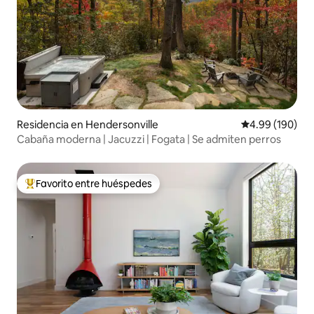
Residencia en Hendersonville
Calificación pr
4.99 (190)
Cabaña moderna | Jacuzzi | Fogata | Se admiten perros
Favorito entre huéspedes
De los mejores en Favorito entre huéspedes