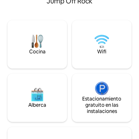
Jump Off Rock
Relájate junto al fuego al aire libre,
libre, la chimenea
asando s'mores bajo el cielo estrellado.
interior/exterior y
Disfruta de cenas al aire libre con un
ras de suelo para
telón de fondo de impresionantes
que sea una escap
puestas de sol. Esta acogedora casa de
es posible que nun
campo tiene capacidad para 4 personas,
Asheville. Estamos
perfecta para una familia o amigos que
poco más de 15 mi
buscan tranquilidad y el abrazo de la
centro de Ashevill
naturaleza. ¡Experimenta la esencia de la
Hendersonville, e
Cocina
Wifi
vida de montaña con comodidad y estilo!
Asheville y docena
Estacionamiento
Alberca
gratuito en las
instalaciones