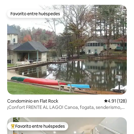
Favorito entre huéspedes
Favorito entre huéspedes
Condominio en Flat Rock
Calificación p
4.91 (128)
¡Confort FRENTE AL LAGO! Canoa, fogata, senderismo,
pesca y relax
Favorito entre huéspedes
De los mejores en Favorito entre huéspedes