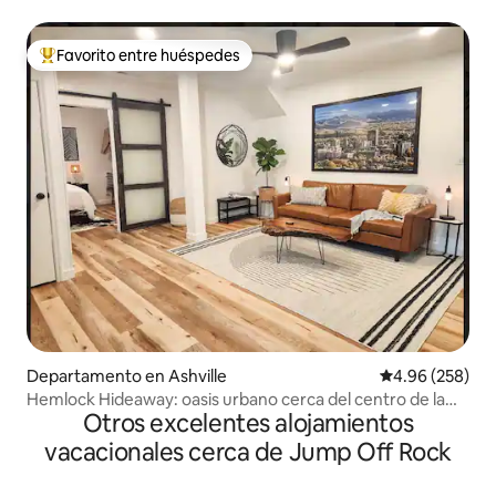
cocina completa
Favorito entre huéspedes
De los mejores en Favorito entre huéspedes
Departamento en Ashville
Calificación pr
4.96 (258)
Hemlock Hideaway: oasis urbano cerca del centro de la
Otros excelentes alojamientos
ciudad
vacacionales cerca de Jump Off Rock