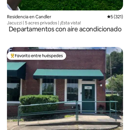
Residencia en Candler
Calificació
5 (321)
Jacuzzi | 5 acres privados | ¡Esta vista!
Departamentos con aire acondicionado
Favorito entre huéspedes
De los mejores en Favorito entre huéspedes