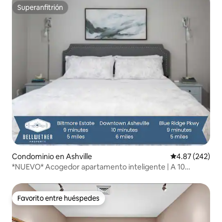
Superanfitrión
Superanfitrión
Condominio en Ashville
Calificación pr
4.87 (242)
*NUEVO* Acogedor apartamento inteligente | A 10
minutos del centro y de Biltmore
Favorito entre huéspedes
Favorito entre huéspedes