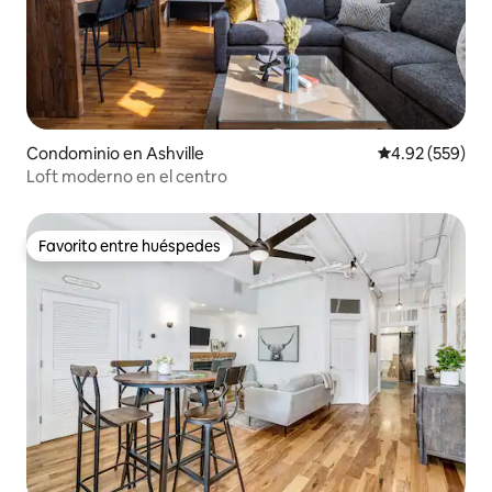
Condominio en Ashville
Calificación pr
4.92 (559)
Loft moderno en el centro
Favorito entre huéspedes
Favorito entre huéspedes