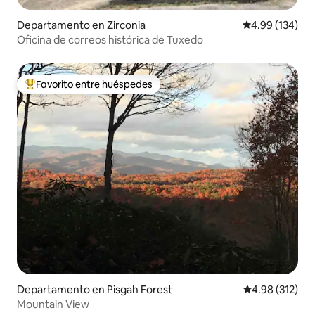
Departamento en Zirconia
Calificación pr
4.99 (134)
Oficina de correos histórica de Tuxedo
Favorito entre huéspedes
De los mejores en Favorito entre huéspedes
Departamento en Pisgah Forest
Calificación p
4.98 (312)
Mountain View