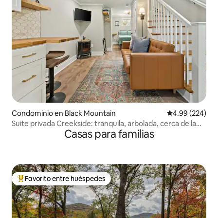
Condominio en Black Mountain
Calificación pr
4.99 (224)
Suite privada Creekside: tranquila, arbolada, cerca de la
Casas para familias
ciudad
Favorito entre huéspedes
De los mejores en Favorito entre huéspedes