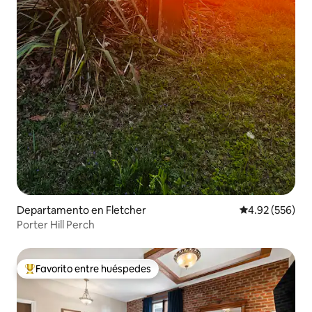
Departamento en Fletcher
Calificación pr
4.92 (556)
Porter Hill Perch
Favorito entre huéspedes
De los mejores en Favorito entre huéspedes