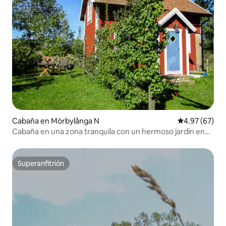
Cabaña en Mörbylånga N
Calificación p
4.97 (67)
Cabaña en una zona tranquila con un hermoso jardín en
Vickleby.
Superanfitrión
Superanfitrión