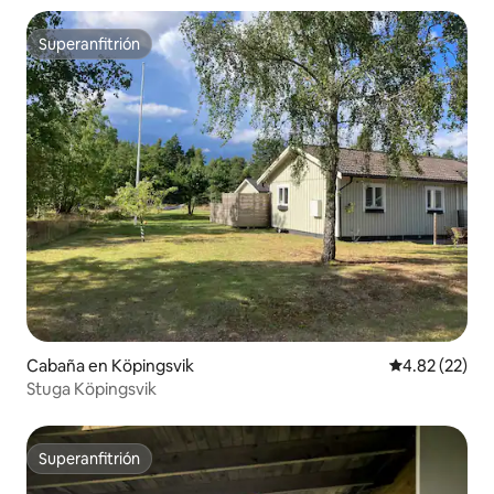
Superanfitrión
Superanfitrión
Cabaña en Köpingsvik
Calificación 
4.82 (22)
Stuga Köpingsvik
Superanfitrión
Superanfitrión