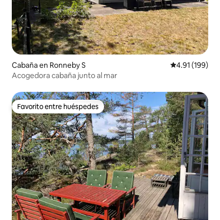
Cabaña en Ronneby S
Calificación p
4.91 (199)
Acogedora cabaña junto al mar
Favorito entre huéspedes
Favorito entre huéspedes