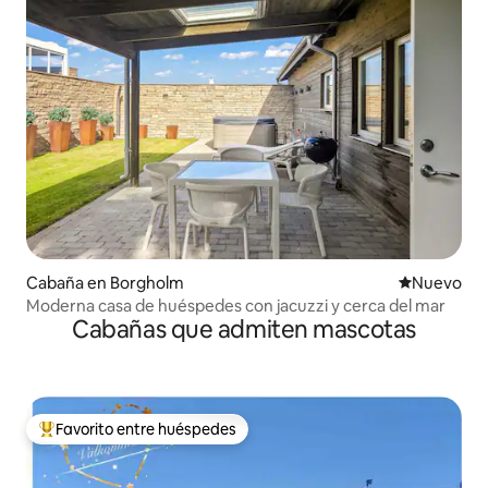
Cabaña en Borgholm
Nuevo aloj
Nuevo
Moderna casa de huéspedes con jacuzzi y cerca del mar
Cabañas que admiten mascotas
Favorito entre huéspedes
De los mejores en Favorito entre huéspedes