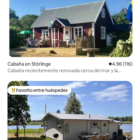
Cabaña en Störlinge
Calificación p
4.96 (116)
Cabaña recientemente renovada cerca del mar y la
naturaleza.
Favorito entre huéspedes
De los mejores en Favorito entre huéspedes