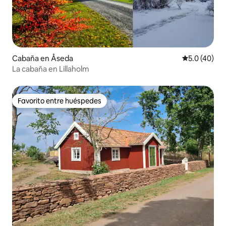
Cabaña en Åseda
Calificación
5.0 (40)
La cabaña en Lillaholm
Favorito entre huéspedes
Favorito entre huéspedes