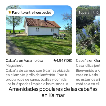
Favorito entre huéspedes
Superanfitrión
De los mejores en Favorito entre huéspedes
Superanfitrión
Cabaña en Vassmolösa
Calificación promedio: 4.94 de 5
4.94 (108)
Cabaña en Ödmu
Magasinet
Casa idílica junto 
barco, pesca, esqu
Cabaña de campo con 5 camas ubicada
Bienvenido a Kyrke
en el amplio jardín del anfitrión. Trae tu
casa en Näshult q
propia ropa de cama, toallas y comida.
no estamos allí no
Los huéspedes limpian ellos mismos. A
está sola en el bos
Amenidades populares de las cabañas
20 km de Kalmar, a 2 km de la playa de
su propio lago for
Vitasand y del área de juegos. Espaciosa
embarcadero, saun
en Kalmar
y rústica, con vigas de techo antiguas,
arena popular a solo 1 km. A
renovada en 2021. Apta para familias,
ciudad de Åseda c