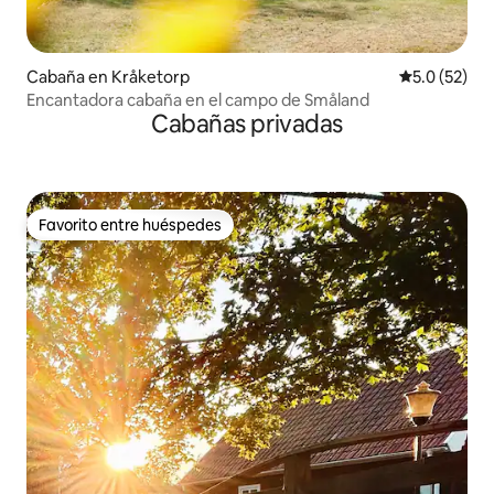
Cabaña en Kråketorp
Calificación
5.0 (52)
Encantadora cabaña en el campo de Småland
Cabañas privadas
Favorito entre huéspedes
Favorito entre huéspedes