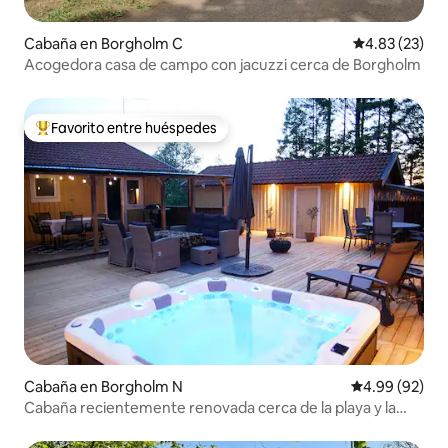
Cabaña en Borgholm C
Calificación 
4.83 (23)
Acogedora casa de campo con jacuzzi cerca de Borgholm
Favorito entre huéspedes
De los mejores en Favorito entre huéspedes
Cabaña en Borgholm N
Calificación p
4.99 (92)
Cabaña recientemente renovada cerca de la playa y la
naturaleza