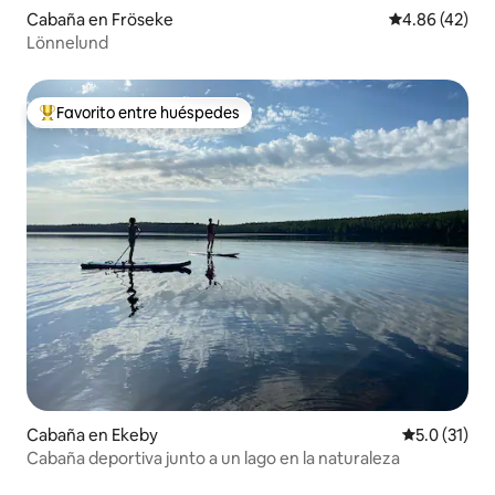
Cabaña en Fröseke
Calificación 
4.86 (42)
Lönnelund
Favorito entre huéspedes
De los mejores en Favorito entre huéspedes
Cabaña en Ekeby
Calificación
5.0 (31)
Cabaña deportiva junto a un lago en la naturaleza