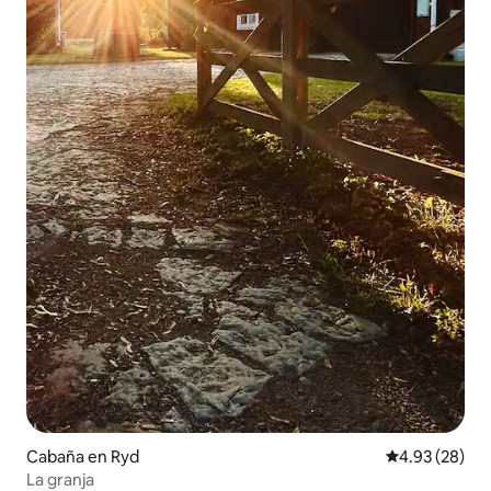
Cabaña en Ryd
Calificación p
4.93 (28)
La granja