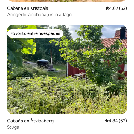
Cabaña en Kristdala
Calificación 
4.67 (52)
Acogedora cabaña junto al lago
Favorito entre huéspedes
Favorito entre huéspedes
Cabaña en Åtvidaberg
Calificación p
4.84 (62)
Stuga