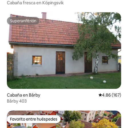
Cabaña fresca en Köpingsvik
Superanfitrión
Superanfitrión
Cabaña en Bårby
Calificación pr
4.86 (167)
Bårby 403
Favorito entre huéspedes
Favorito entre huéspedes