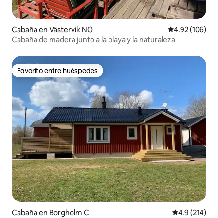
Cabaña en Västervik NO
Calificación pr
4.92 (106)
Cabaña de madera junto a la playa y la naturaleza
Favorito entre huéspedes
Favorito entre huéspedes
Cabaña en Borgholm C
Calificación 
4.9 (214)