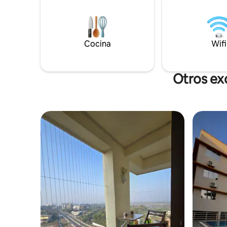
las llaves
minutos en coche) del parque acuático
permanent
mirasol, el centro comercial Devka Street
personal d
y el parque de atracciones. El aeropuerto
está cerca de Banglow. Tienes que
Cocina
Wifi
conducir en Jambore Beach y otros
lugares en tu propio vehículo o taxi
alquilado. Depósito de seguridad
reembolsable de 5000 obligatorios.
Otros exc