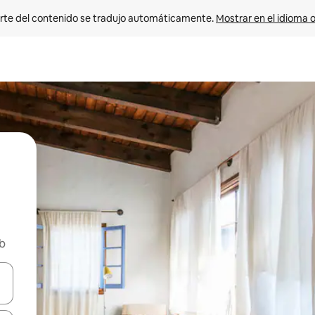
rte del contenido se tradujo automáticamente. 
Mostrar en el idioma o
nb
vegar usando las teclas de las flechas hacia arriba y hacia abajo, o b