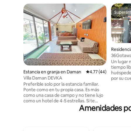
Superanf
Superanf
Residenc
36Gotawal
piscina-b
Un lugar 
tiempo lib
Estancia en granja en Daman
Calificación promedio:
4.77 (44)
huéspede
Villa Daman DEVKA
por su cue
filtros y 
Preferible solo por la estancia familiar.
proporcio
Ponte como en tu propia casa. Es más
hotel cerc
como una casa de campo y no tiene lujo
Sociedad 
como un hotel de 4-5 estrellas. Si te
sensación
Amenidades popu
encanta la naturaleza y el espacio,este es
con bonita
el lugar correcto. Banglow está en Devka
lo convier
detrás de la casa de verano del hotel y
adorable 
cerca de la hermosa playa Devka
contratad
recientemente renovada (a solo 5