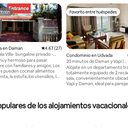
itrión
Favorito entre huéspedes
itrión
Favorito entre huéspedes
ia en Daman
Calificación promedio: 4.67 de 5; 27 evaluac
4.67 (27)
a Villa- bungalow privado -
Condominio en Udvada
ar
muy hermoso para pasar
20 minutos de Daman y Vapi |
re con familiares y amigos. Los
Departamento de 2 habitacion
Alójate en un departamento tra
 4.77 de 5; 44 evaluaciones
s pueden cocinar alimentos
todos los servicios
totalmente equipado de 2 recá
nta, la estufa, los utensilios, los
sala, convenientemente ubicad
las instalaciones de gas se
Vapi y Daman, ideal para parejas
nan e incluso pueden visitar el
y viajeros de negocios. La casa
ano Jajira o la cantina de la
aire acondicionado en ambos
para comprar alimentos. Una
dormitorios, Wi-Fi rápido, una 
 muy estética de bar personal
lares de los alojamientos vacacionale
totalmente equipada y una cóm
s luces y una piscina en la casa
de estar con barra de sonido y
te en un lugar significativo y
subwoofer para que puedas rel
para adultos y niños. He
después de un día de paseo o d
o a una persona para entregar
Ya sea que visites Daman por la