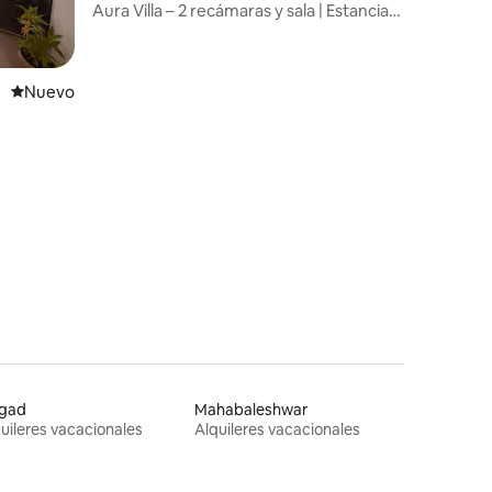
Aura Villa – 2 recámaras y sala | Estancia
tropical con alberca privada
Nuevo alojamiento
Nuevo
igad
Mahabaleshwar
uileres vacacionales
Alquileres vacacionales