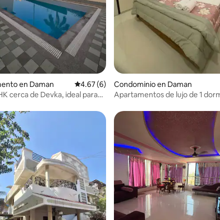
 4.58 de 5; 12 evaluaciones
ento en Daman
Calificación promedio: 4.67 de 5; 6 evaluac
4.67 (6)
Condominio en Daman
HK cerca de Devka, ideal para
Apartamentos de lujo de 1 dorm
familias
cocina