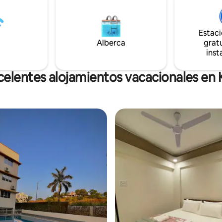
 y no tengo personal
Vapi por negocios, este depar
e como las instalaciones del
privado ofrece un lugar tranqui
el hotel.
cómodo para hospedarte con t
Estac
servicios esenciales.
Alberca
gratu
inst
elentes alojamientos vacacionales en K