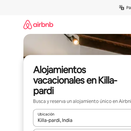
Ir
Pa
al
contenido
Alojamientos
vacacionales en Killa-
pardi
Busca y reserva un alojamiento único en Airb
Ubicación
Cuando los resultados estén disponibles, podrás na