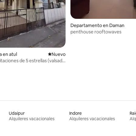
: 4.75 de 5; 4 evaluaciones
Departamento en Daman
penthouse rooftowaves
a en atul
Nuevo alojamiento
Nuevo
bitaciones de 5 estrellas (valsad,
Udaipur
Indore
Ra
Alquileres vacacionales
Alquileres vacacionales
Alq