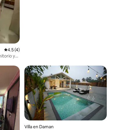
iones
Calificación promedio: 4.5 de 5; 4 evaluaciones
4.5 (4)
itorio y
Villa en Daman