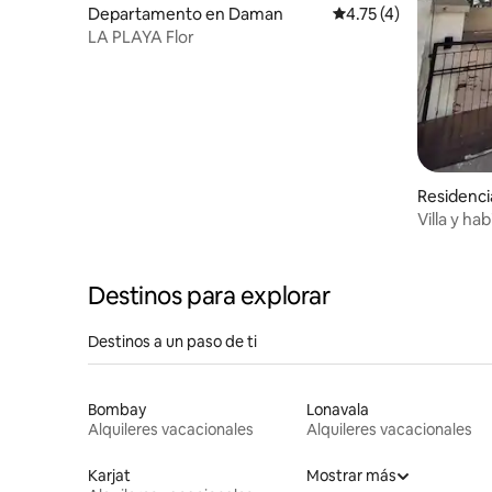
Departamento en Daman
Calificación promedio
4.75 (4)
LA PLAYA Flor
Residenci
Villa y ha
atul)
Destinos para explorar
Destinos a un paso de ti
Bombay
Lonavala
Alquileres vacacionales
Alquileres vacacionales
Karjat
Mostrar más