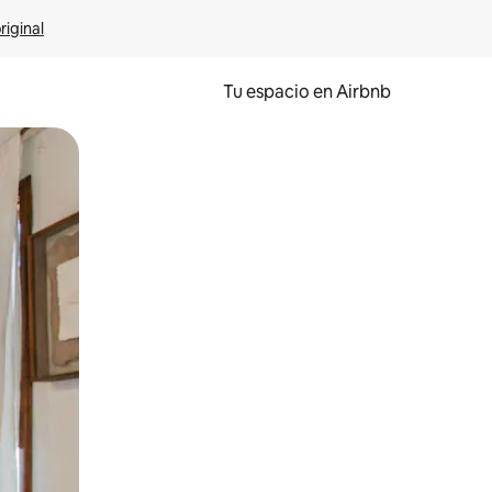
riginal
Tu espacio en Airbnb
ien tocando y deslizando la pantalla.