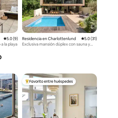
Calificación promedio: 5.0 de 5; 9 evaluaciones
5.0 (9)
Residencia en Charlottenlund
Calificación promedi
5.0 (31)
a la playa
Exclusiva mansión dúplex con sauna y
iones
piscina
o
Favorito entre huéspedes
De los mejores en Favorito entre huéspedes