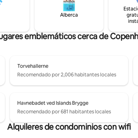
cos, relájate con un largo baño
restaurantes y a lugares de int
Estac
era de este elegante
cultural. Previa solicitud, se ofrecen
Alberca
gratu
to, ubicado en un edificio
servicios opcionales como trasl
te conservado de 1844, donde
inst
aeropuerto y transporte priva
ia se encuentra con la comodidad
chofer.
lugares emblemáticos cerca de Copen
Torvehallerne
Recomendado por 2,006 habitantes locales
Havnebadet ved Islands Brygge
Recomendado por 681 habitantes locales
Alquileres de condominios con wifi