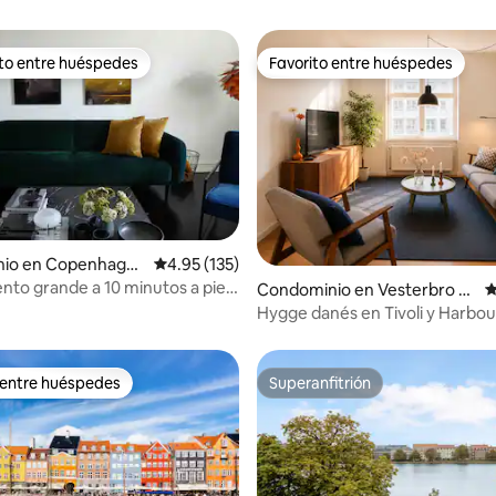
ito entre huéspedes
Favorito entre huéspedes
ejores en Favorito entre huéspedes
Favorito entre huéspedes
4.86 de 5; 440 evaluaciones
io en Copenhagu
Calificación promedio: 4.95 de 5; 135 evaluac
4.95 (135)
to grande a 10 minutos a pie
Condominio en Vesterbro -
C
za del Ayuntamiento
Kongens Enghave
Hygge danés en Tivoli y Harbou
 entre huéspedes
Superanfitrión
 entre huéspedes
Superanfitrión