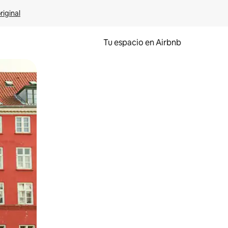
riginal
Tu espacio en Airbnb
ien tocando y deslizando la pantalla.