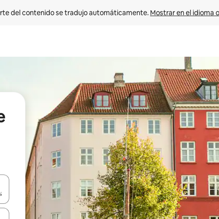
rte del contenido se tradujo automáticamente. 
Mostrar en el idioma o
e
vegar usando las teclas de las flechas hacia arriba y hacia abajo, o b