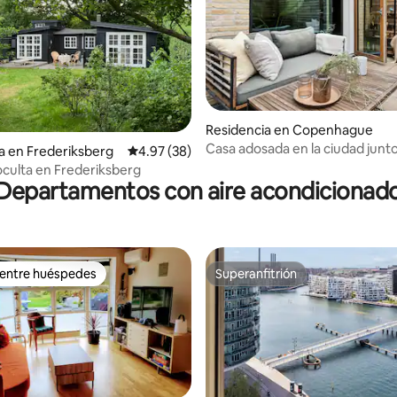
Residencia en Copenhague
4.96 de 5; 110 evaluaciones
Casa adosada en la ciudad junto 
a en Frederiksberg
Calificación promedio: 4.97 de 5; 38 evaluac
4.97 (38)
oculta en Frederiksberg
Departamentos con aire acondicionad
 entre huéspedes
Superanfitrión
 entre huéspedes
Superanfitrión