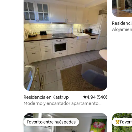
Residenc
Alojamie
gratuito
Residencia en Kastrup
Calificación promedio: 
4.94 (540)
Moderno y encantador apartamento
cerca del aeropuerto.
Favorito entre huéspedes
Favor
Favorito entre huéspedes
De los m