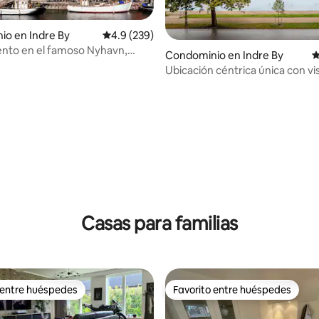
o en Indre By
Calificación promedio: 4.9 de 5; 239 evaluac
4.9 (239)
nto en el famoso Nyhavn,
Condominio en Indre By
C
 metro.
Ubicación céntrica única con vis
lagos
4.93 de 5; 225 evaluaciones
Casas para familias
 entre huéspedes
Favorito entre huéspedes
 entre huéspedes
Favorito entre huéspedes