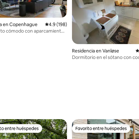
ia en Copenhague
Calificación promedio: 4.9 de 5; 198 evaluac
4.9 (198)
nto cómodo con aparcamiento
Residencia en Vanløse
C
Dormitorio en el sótano con co
privada y ducha.
4.94 de 5; 540 evaluaciones
ito entre huéspedes
Favorito entre huéspedes
ejores en Favorito entre huéspedes
Favorito entre huéspedes