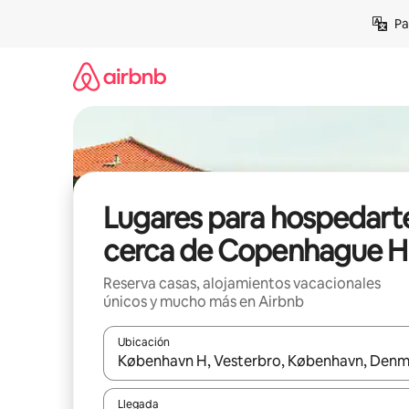
Ir
Pa
al
contenido
Lugares para hospedart
cerca de Copenhague H
Reserva casas, alojamientos vacacionales
únicos y mucho más en Airbnb
Ubicación
Cuando los resultados estén disponibles, podrás na
Llegada