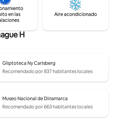
panorámicas, un jacuzzi, sauna, ducha al
erés
ionamiento
aire libre, comedor y sala de estar
ito en las
Aire acondicionado
completan este lujoso refugio urbano en
ados al
el animado Nørrebro.
alaciones
do con
hague H
Gliptoteca Ny Carlsberg
Recomendado por 837 habitantes locales
Museo Nacional de Dinamarca
Recomendado por 663 habitantes locales