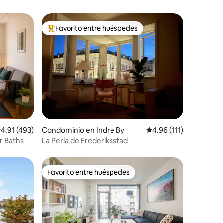
Favorito entre huéspedes
De los mejores en Favorito entre huéspedes
iones
alificación promedio: 4.91 de 5; 493 evaluaciones
4.91 (493)
Condominio en Indre By
Calificación promedio:
4.96 (111)
r Baths
La Perla de Frederiksstad
Favorito entre huéspedes
Favorito entre huéspedes