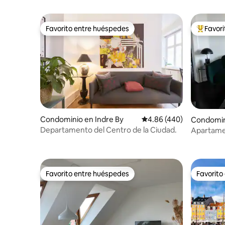
Favorito entre huéspedes
Favor
Favorito entre huéspedes
De los m
Condominio en Indre By
Calificación promedio: 
4.86 (440)
Condomin
e
Departamento del Centro de la Ciudad.
Apartamen
de la pla
Favorito entre huéspedes
Favorito
Favorito entre huéspedes
Favorito