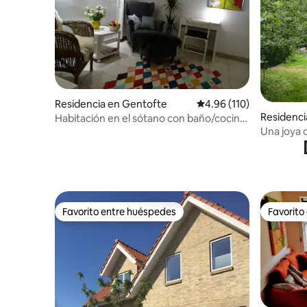
Residencia en Gentofte
Calificación promedio: 
4.96 (110)
Residenci
Habitación en el sótano con baño/cocina
Una joya 
- no fumadores
Favorito entre huéspedes
Favorito
Favorito entre huéspedes
Favorito