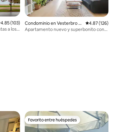
iones
alificación promedio: 4.85 de 5; 103 evaluaciones
4.85 (103)
Condominio en Vesterbro -
Calificación promedio: 
4.87 (126)
Kongens Enghave
tas a los
Apartamento nuevo y superbonito con
vistas al mar
Favorito entre huéspedes
Favorito entre huéspedes