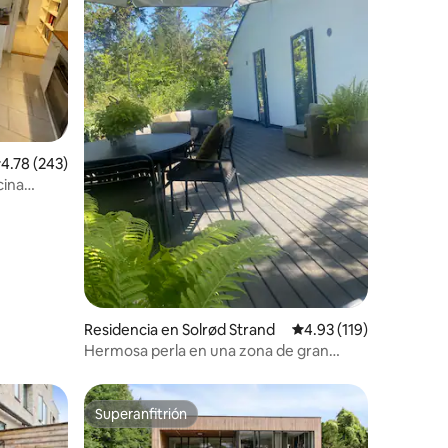
iones
alificación promedio: 4.78 de 5; 243 evaluaciones
4.78 (243)
cina
Residencia en Solrød Strand
Calificación promedio:
4.93 (119)
Hermosa perla en una zona de gran
belleza natural.
Superanfitrión
Superanfitrión