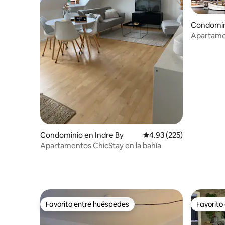
Condomini
Apartame
cerca del
Condominio en Indre By
Calificación promedio: 
4.93 (225)
Apartamentos ChicStay en la bahía
Favorito entre huéspedes
Favorito
Favorito entre huéspedes
Favorito