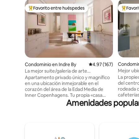
Favorito entre huéspedes
Favor
De los mejores en Favorito entre huéspedes
De los m
Condomini
Condominio en Indre By
Calificación promedio: 
4.97 (167)
Mejor ubi
La mejor suite/galería de arte
grandes 
céntrica/privada de lujo
La propie
Apartamento privado único y magnífico
del centr
en una ubicación inmejorable en el
rodeada d
corazón del área de la Edad Media de
cafeterías
Inner Copenhagens. Tu propia «casa
Amenidades popular
únicas. A 
adosada» con entrada privada desde una
encuentra
calle lateral tranquila. Un lujo de alta
Castillo 
gama distribuido en 140 metros
una carr
cuadrados, te alojas en un apartamento
tranquilo con
de lujo de galería de arte de fusión.
Después d
Muebles de diseño, cocina hecha a
cultura de
mano, suelos de madera, techos altos,