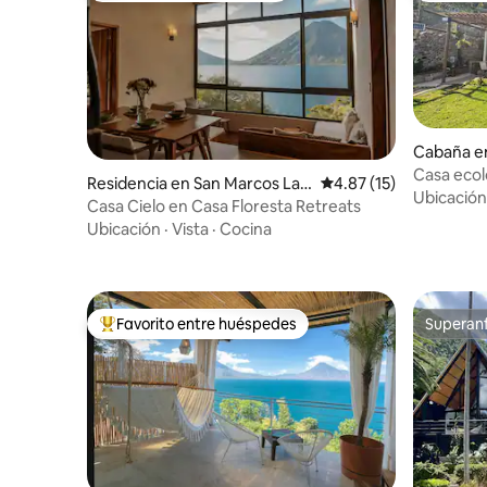
Cabaña en
na
Casa ecoló
Residencia en San Marcos La L
Calificación promedio:
4.87 (15)
Ubicación
aguna
Casa Cielo en Casa Floresta Retreats
Ubicación
·
Vista
·
Cocina
Favorito entre huéspedes
Superanf
De los mejores en Favorito entre huéspedes
Superanf