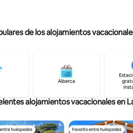
a, muelle compartido para
Starlink de alta velocidad con u
tación y cocina al aire libre
potente red wifi mesh, varios e
a, nevera, cafetera.
y monitores. Zona residencial, pero a solo
os el transporte desde el
5 minutos a pie de restaurantes
to, masajes y mucho más.
lares de los alojamientos vacacionales
Estac
Alberca
gratu
inst
lentes alojamientos vacacionales en L
 entre huéspedes
Favorito entre huéspedes
 entre huéspedes
Favorito entre huéspedes