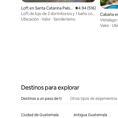
Loft en Santa Catarina Palop
Calificación promedio: 
4.94 (516)
ó
Loft de lujo de 2 dormitorios y 1 baño con
Cabaña en
jacuzzi cerca de Pana
Ubicación
·
Valor
·
Senderismo
na
Vistalago
Valor
·
Ubi
Destinos para explorar
Destinos a un paso de ti
Otros tipos de alojamientos
Ciudad de Guatemala
Antigua Guatemala