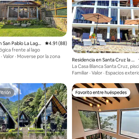
 San Pablo La Lagu
Calificación promedio: 4.91 de 5; 88 evaluac
4.91 (88)
gica frente al lago
 4.87 de 5; 15 evaluaciones
·
Valor
·
Moverse por la zona
Residencia en Santa Cruz la L
aguna
La Casa Blanca Santa Cruz, pisc
Starlink
Familiar
·
Valor
·
Espacios exteri
itrión
Favorito entre huéspedes
itrión
Favorito entre huéspedes