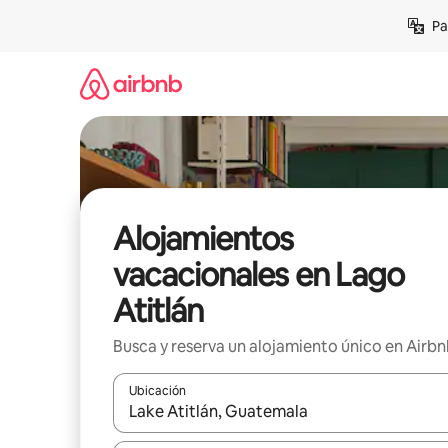
Ir
Pa
al
contenido
Alojamientos
vacacionales en Lago
Atitlán
Busca y reserva un alojamiento único en Airb
Ubicación
Cuando los resultados estén disponibles, podrás na