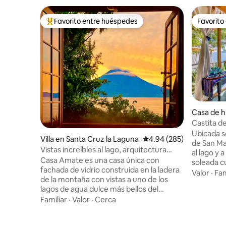
Favorito entre huéspedes
Favorito
De los mejores en Favorito entre huéspedes
Favorito
Casa de 
Marcos L
Castita de
cocina, s
Ubicada s
Villa en Santa Cruz la Laguna
Calificación promedio: 
4.94 (285)
de San Ma
Vistas increíbles al lago, arquitectura
al lago y 
única
Casa Amate es una casa única con
soleada c
fachada de vidrio construida en la ladera
playa priv
Valor
·
Fam
de la montaña con vistas a uno de los
separada.
lagos de agua dulce más bellos del
bañera pr
mundo. Con tres dormitorios y tres
Familiar
·
Valor
·
Cerca
con vistas
baños, con capacidad para seis personas,
personali
este es el lugar perfecto para relajarse,
magnífica