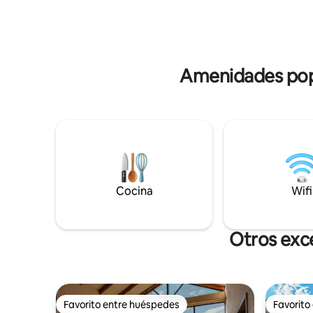
descansar y disfrutar de las
SUP, saun
espectaculares vistas del lago y sus tres
masajes/na
volcanes. Construida en la ladera de la
con estuf
roca, pero aún así justo en la orilla del
Organizam
lago, la casa desciende en cascada por
aeropuer
cuatro niveles, con numerosas terrazas.
Amenidades popu
El espacio está definido por la roca, el
vidrio, el hormigón, la madera y la luz.
Cocina
Wifi
Otros exce
Favorito entre huéspedes
Favorito
Favorito entre huéspedes
Favorito