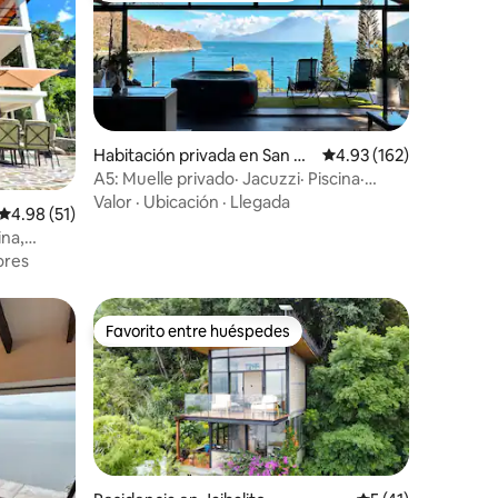
iones
Habitación privada en San Pa
Calificación promedio: 
4.93 (162)
blo La Laguna
A5: Muelle privado· Jacuzzi· Piscina·
Restaurante
Valor
·
Ubicación
·
Llegada
Calificación promedio: 4.98 de 5; 51 evaluaciones
4.98 (51)
ina,
ores
Favorito entre huéspedes
Favorito entre huéspedes