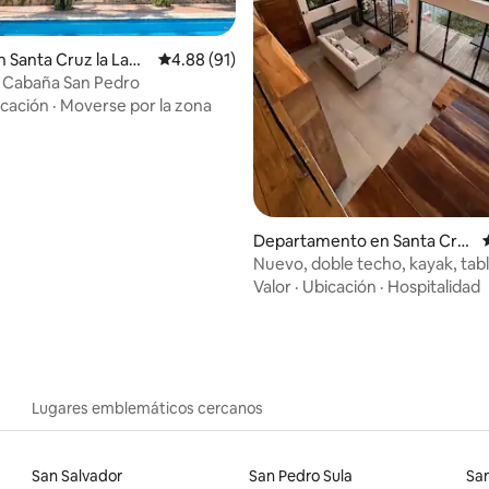
4.94 de 5; 516 evaluaciones
 Santa Cruz la Lagu
Calificación promedio: 4.88 de 5; 91 evaluac
4.88 (91)
: Cabaña San Pedro
cación
·
Moverse por la zona
Departamento en Santa Cru
z la Laguna
Nuevo, doble techo, kayak, tabl
Valor
·
Ubicación
·
Hospitalidad
Lugares emblemáticos cercanos
San Salvador
San Pedro Sula
San