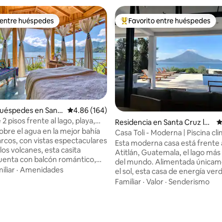
 entre huéspedes
Favorito entre huéspedes
 entre huéspedes
De los mejores en Favorito ent
huéspedes en San
Calificación promedio: 4.86 de 5; 164 evaluac
4.86 (164)
a Laguna
 2 pisos frente al lago, playa,
Residencia en Santa Cruz la
C
auna
obre el agua en la mejor bahía
Laguna
Casa Toli - Moderna | Piscina cli
4.94 de 5; 285 evaluaciones
rcos, con vistas espectaculares
Wifi rápido
Esta moderna casa está frente a
a los volcanes, esta casita
Atitlán, Guatemala, el lago má
uenta con balcón romántico,
del mundo. Alimentada únicamente por
ada, sala de estar/estudio
iliar
·
Amenidades
el sol, esta casa de energía ver
 Y más: sumérgete en una
recámaras y 3.5 baños con una
Familiar
·
Valor
·
Senderismo
ofunda bajo el techo de palapa
alberca climatizada, campo de f
 al lago, ducha de azulejos
fogata y un moderno muelle. Ven a
zados. Tendrás acceso a una
relajarte y a escaparte, pero si 
 plataforma de yoga, kayaks,
trabajar un poco, disfruta de In