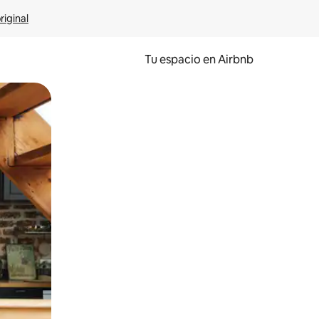
riginal
Tu espacio en Airbnb
ien tocando y deslizando la pantalla.