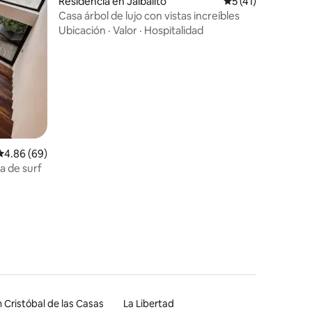
Residencia en Jaibalito
Calificación prome
5 (41)
Casa árbol de lujo con vistas increíbles
Ubicación
·
Valor
·
Hospitalidad
iones
Calificación promedio: 4.86 de 5; 69 evaluaciones
4.86 (69)
a de surf
 Cristóbal de las Casas
La Libertad