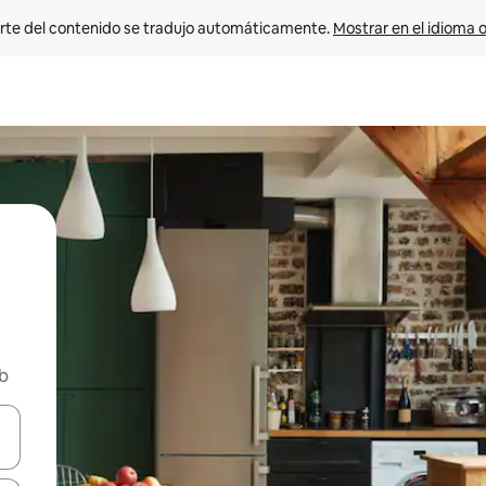
rte del contenido se tradujo automáticamente. 
Mostrar en el idioma o
nb
vegar usando las teclas de las flechas hacia arriba y hacia abajo, o b