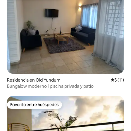
Residencia en Old Yundum
Calificaci
5 (11)
Bungalow moderno | piscina privada y patio
Favorito entre huéspedes
Favorito entre huéspedes