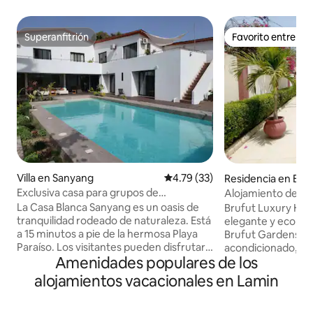
Superanfitrión
Favorito entre h
Superanfitrión
Favorito entre h
Villa en Sanyang
Calificación promedio: 4.79 de 
4.79 (33)
Residencia en Bru
Exclusiva casa para grupos de
Alojamiento de luj
7 dormitorios cerca de la playa
La Casa Blanca Sanyang es un oasis de
Brufut Luxury Hom
tranquilidad rodeado de naturaleza. Está
elegante y ecológi
a 15 minutos a pie de la hermosa Playa
Brufut Gardens. Di
Paraíso. Los visitantes pueden disfrutar
acondicionado, wifi
Amenidades populares de los
observando la vida silvestre en el gran
inteligente de 50 
jardín privado y relajarse en las zonas de
completa y una d
alojamientos vacacionales en Lamin
descanso. Con su amplia sala de estar y 7
inspirada en la cu
cómodos dormitorios, la casa es ideal
10 minutos de la p