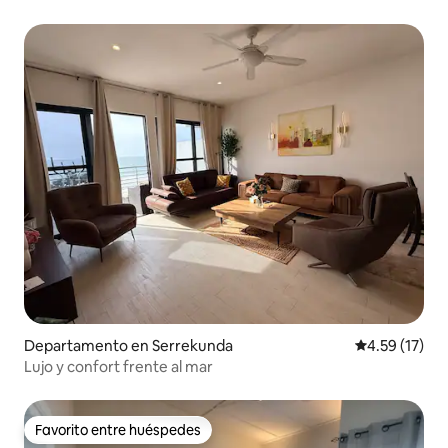
Departamento en Serrekunda
Calificación 
4.59 (17)
Lujo y confort frente al mar
Favorito entre huéspedes
Favorito entre huéspedes