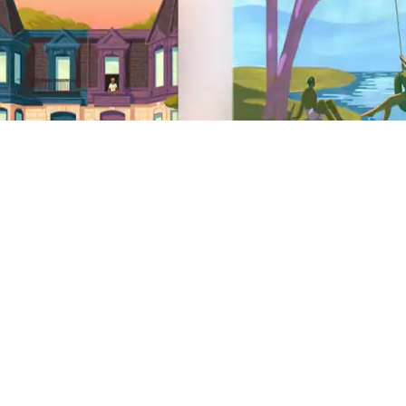
Pie de página del sitio web
Asistencia
Centro de Ayuda
Obtén ayuda para resolver un problema de seguridad
AirCover
Antidiscriminación
Apoyo para discapacitados
Opciones de cancelación
Problemas en la zona