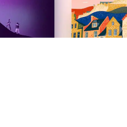
Airbnb
Lanzamiento de verano 2026
Sala de prensa
Empleo
Inversores
Alojamientos Airbnb.org