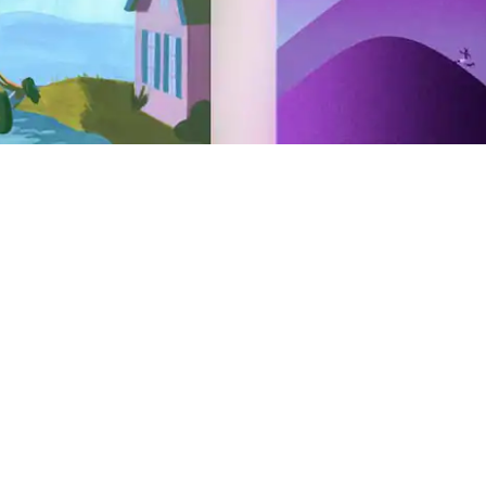
Cómo ser anfitrión
Hazlo Airbnb
AirCover para anfitriones
Recursos para hospedar
Foro de la comunidad
Ser un anfitrión responsable
Apúntate a una clase gratuita sobre cómo ser anfitrión
Busca un coanfitrión