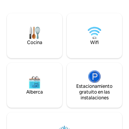
1 dormitorio, 1 baño, sala de
sala de estar, que
juegos/oficina/sala común. Enorme
de cristal para la v
envoltura vallada en la terraza con
con amplias e inin
chimenea moderna de mediados de
agua. Quédate en 
siglo permite cenas panorámicas,
nadar, pasear por l
descansos y alrededor de las reuniones
las puestas de sol 
de fuego. #LakeViewCottage_GWL
aventúrate a disfr
Permiso para alojamientos para estadías
North Fork tiene p
Cocina
Wifi
cortas de la ciudad de Warwick n.º P25-
0245
Estacionamiento
Alberca
gratuito en las
instalaciones