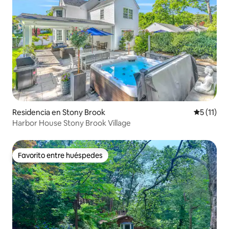
Residencia en Stony Brook
Calificaci
5 (11)
Harbor House Stony Brook Village
Favorito entre huéspedes
Favorito entre huéspedes