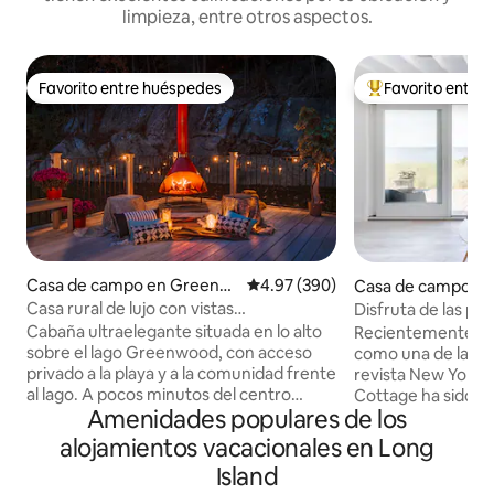
limpieza, entre otros aspectos.
Favorito entre huéspedes
Favorito entre
Favorito entre huéspedes
De los mejores en
Casa de campo en Greenw
Calificación promedio: 4.97 de 5
4.97 (390)
Casa de campo en
ood Lake
d
Casa rural de lujo con vistas
Disfruta de las pu
espectaculares al lago
en un relajante ref
Cabaña ultraelegante situada en lo alto
Recientemente re
sobre el lago Greenwood, con acceso
como una de las m
privado a la playa y a la comunidad frente
revista New York 
al lago. A pocos minutos del centro
Cottage ha sido d
Amenidades populares de los
vacacional de esquí Mountain Creek, Spa
un estilo orgánic
y parque acuático, Mt. Esquí y tubing en
paleta de blancos 
alojamientos vacacionales en Long
Peter, cremerías, cervecerías y viñedos
una escapada seren
Island
de Warwick y recolección de manzanas.
Relájate en la ampl