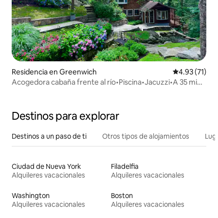
Residencia en Greenwich
Calificación 
4.93 (71)
Acogedora cabaña frente al río•Piscina•Jacuzzi•A 35 min
de Nueva York
Destinos para explorar
Destinos a un paso de ti
Otros tipos de alojamientos
Lug
Ciudad de Nueva York
Filadelfia
Alquileres vacacionales
Alquileres vacacionales
Washington
Boston
Alquileres vacacionales
Alquileres vacacionales