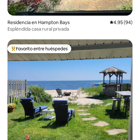
Residencia en Hampton Bays
Calificación p
4.95 (94)
Espléndida casa rural privada
Favorito entre huéspedes
De los mejores en Favorito entre huéspedes