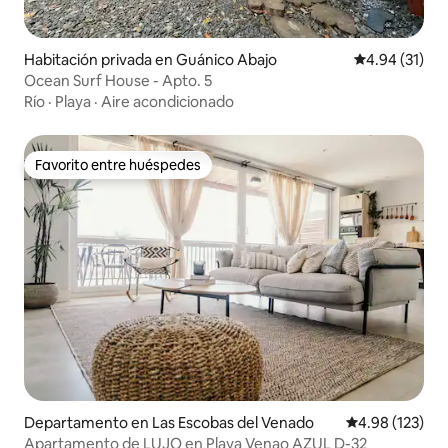
Habitación privada en Guánico Abajo
Calificación 
4.94 (31)
Ocean Surf House - Apto. 5
Río
·
Playa
·
Aire acondicionado
Favorito entre huéspedes
Favorito entre huéspedes
Departamento en Las Escobas del Venado
Calificación p
4.98 (123)
Apartamento de LUJO en Playa Venao AZUL D-32