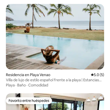
Residencia en Playa Venao
Calificació
5.0 (5)
Villa de lujo de estilo español frente a la playa | Estancias
largas
Playa
·
Baño
·
Comodidad
Favorito entre huéspedes
Favorito entre huéspedes