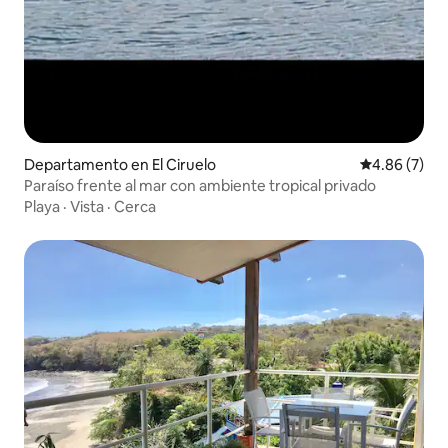
Departamento en El Ciruelo
Calificación
4.86 (7)
Paraíso frente al mar con ambiente tropical privado
Playa
·
Vista
·
Cerca