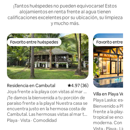
¡Tantos huéspedes no pueden equivocarse! Estos
alojamientos en renta frente al agua tienen
calificaciones excelentes por su ubicación, su limpieza
y mucho más.
Favorito entre huéspedes
Favorito entre h
Favorito entre huéspedes
Favorito entre h
Residencia en Cambutal
Calificación promedio: 4.97 de 
4.97 (36)
Joya frente a la playa con vistas al mar y
Villa en Playa Ven
acceso privilegiado al surf
¡Te damos la bienvenida a tu porción de
Playa Laska: escap
paraíso frente a la playa! Nuestra casa se
piscina infinita
Bienvenido a Playa 
encuentra justo en la hermosa costa de
frente a la playa d
Cambutal. Las hermosas vistas al mar te
tropical se encue
dan la bienvenida desde todas las
Playa
·
Vista
·
Comodidad
moderna. Con tres
ventanas, mientras que el suave ritmo
bellamente diseña
Vista
·
Playa
·
Limp