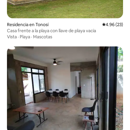
Residencia en Tonosí
Calificación p
4.96 (23)
Casa frente a la playa con llave de playa vacía
Vista
·
Playa
·
Mascotas