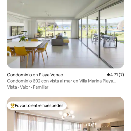
Condominio en Playa Venao
Calificación
4.71 (7)
Condominio 602 con vista al mar en Villa Marina Playa
Venao
Vista
·
Valor
·
Familiar
Favorito entre huéspedes
De los mejores en Favorito entre huéspedes