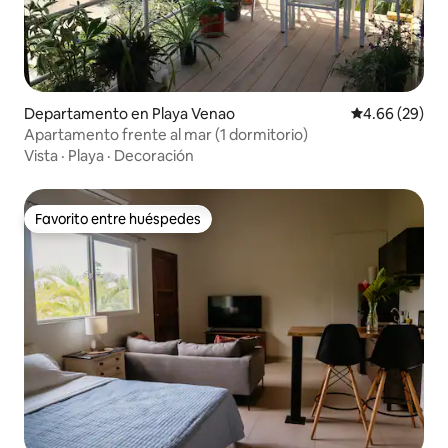
Departamento en Playa Venao
Calificación p
4.66 (29)
Apartamento frente al mar (1 dormitorio)
Vista
·
Playa
·
Decoración
Favorito entre huéspedes
Favorito entre huéspedes