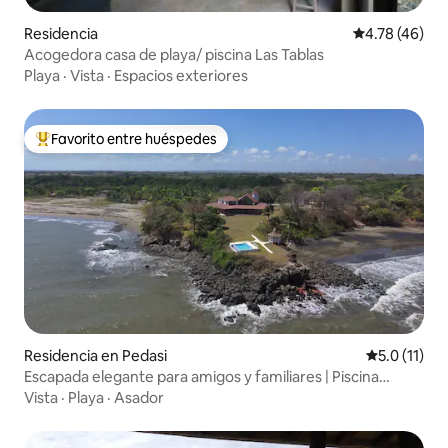
Residencia
Calificación 
4.78 (46)
Acogedora casa de playa/ piscina Las Tablas
Playa
·
Vista
·
Espacios exteriores
Favorito entre huéspedes
De los mejores en Favorito entre huéspedes
Residencia en Pedasi
Calificación
5.0 (11)
Escapada elegante para amigos y familiares | Piscina
frente al mar
Vista
·
Playa
·
Asador