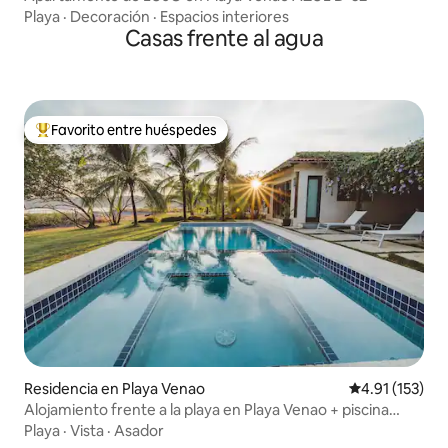
Playa
·
Decoración
·
Espacios interiores
Casas frente al agua
Favorito entre huéspedes
De los mejores en Favorito entre huéspedes
Residencia en Playa Venao
Calificación p
4.91 (153)
Alojamiento frente a la playa en Playa Venao + piscina
privada
Playa
·
Vista
·
Asador