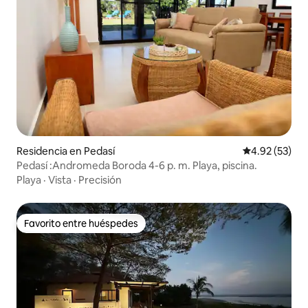
Residencia en Pedasí
Calificación 
4.92 (53)
Pedasí :Andromeda Boroda 4-6 p. m. Playa, piscina.
Playa
·
Vista
·
Precisión
Favorito entre huéspedes
Favorito entre huéspedes