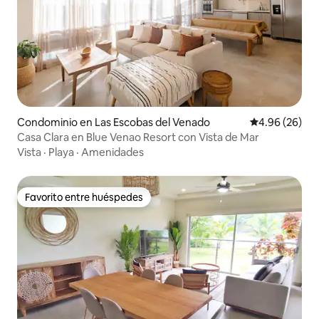
Condominio en Las Escobas del Venado
Calificación p
4.96 (26)
Casa Clara en Blue Venao Resort con Vista de Mar
Vista
·
Playa
·
Amenidades
Favorito entre huéspedes
Favorito entre huéspedes