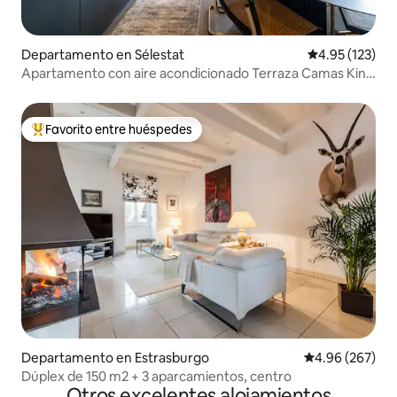
Departamento en Sélestat
Calificación p
4.95 (123)
Apartamento con aire acondicionado Terraza Camas King
Size
Favorito entre huéspedes
De los mejores en Favorito entre huéspedes
Departamento en Estrasburgo
Calificación pr
4.96 (267)
Dúplex de 150 m2 + 3 aparcamientos, centro
Otros excelentes alojamientos