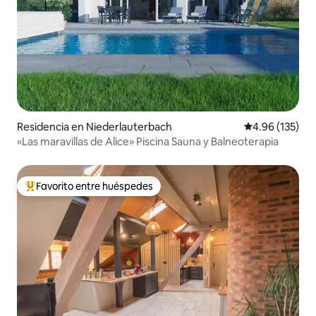
Residencia en Niederlauterbach
Calificación p
4.96 (135)
«Las maravillas de Alice» Piscina Sauna y Balneoterapia
Favorito entre huéspedes
De los mejores en Favorito entre huéspedes