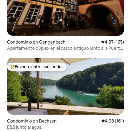
Condominio en Gengenbach
Calificación p
4.87 (165)
Apartamento dúplex en el casco antiguo junto a la Puerta
Superior de la Ciudad
Favorito entre huéspedes
De los mejores en Favorito entre huéspedes
Condominio en Dachsen
Calificación p
4.98 (161)
B&B junto al agua,