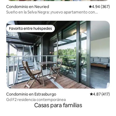
Condominio en Neuried
Calificación pr
4.94 (367)
Sueño en la Selva Negra: ¡nuevo apartamento con
terraza!
Favorito entre huéspedes
Favorito entre huéspedes
Condominio en Estrasburgo
Calificación p
4.87 (417)
Gd F2 residencia contemporánea
Casas para familias