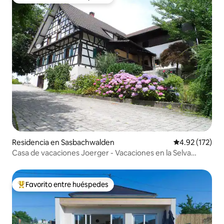
De los mejores en Favorito entre huéspedes
Residencia en Sasbachwalden
Calificación p
4.92 (172)
Casa de vacaciones Joerger - Vacaciones en la Selva
Negra
Favorito entre huéspedes
De los mejores en Favorito entre huéspedes