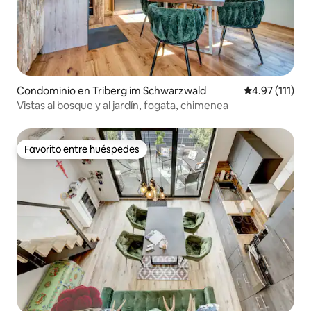
Condominio en Triberg im Schwarzwald
Calificación p
4.97 (111)
Vistas al bosque y al jardín, fogata, chimenea
Favorito entre huéspedes
Favorito entre huéspedes