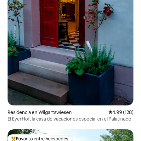
Residencia en Wilgartswiesen
Calificación pr
4.99 (128)
El EyerHof, la casa de vacaciones especial en el Palatinado
Favorito entre huéspedes