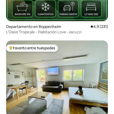
Departamento en Roppenheim
Calificación 
4.9 (231)
L'Oasis Tropicale - Habitación Love -Jacuzzi
Favorito entre huéspedes
De los mejores en Favorito entre huéspedes