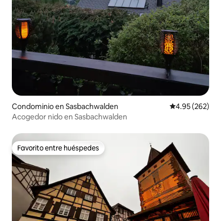
Condominio en Sasbachwalden
Calificación pr
4.95 (262)
Acogedor nido en Sasbachwalden
Favorito entre huéspedes
Favorito entre huéspedes