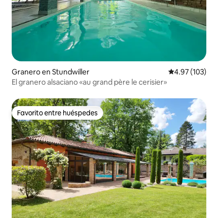
Granero en Stundwiller
Calificación p
4.97 (103)
El granero alsaciano «au grand père le cerisier»
Favorito entre huéspedes
Favorito entre huéspedes