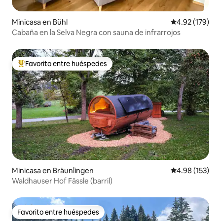
Minicasa en Bühl
Calificación p
4.92 (179)
Cabaña en la Selva Negra con sauna de infrarrojos
Favorito entre huéspedes
De los mejores en Favorito entre huéspedes
Minicasa en Bräunlingen
Calificación p
4.98 (153)
Waldhauser Hof Fässle (barril)
Favorito entre huéspedes
Favorito entre huéspedes