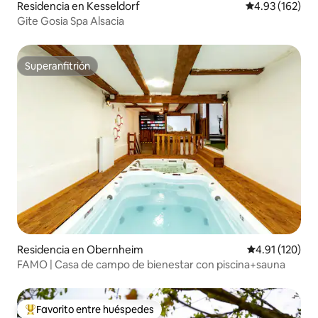
Residencia en Kesseldorf
Calificación p
4.93 (162)
Gite Gosia Spa Alsacia
Superanfitrión
Superanfitrión
Residencia en Obernheim
Calificación p
4.91 (120)
FAMO | Casa de campo de bienestar con piscina+sauna
Favorito entre huéspedes
De los mejores en Favorito entre huéspedes