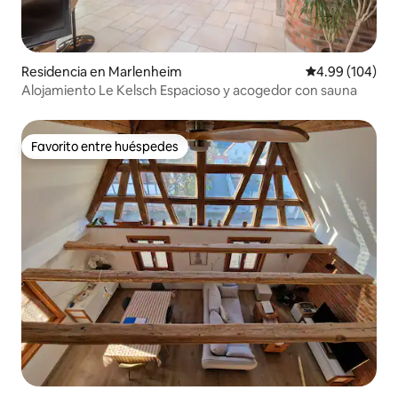
Residencia en Marlenheim
Calificación pr
4.99 (104)
Alojamiento Le Kelsch Espacioso y acogedor con sauna
Favorito entre huéspedes
Favorito entre huéspedes