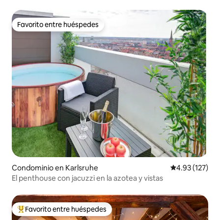
Favorito entre huéspedes
Favorito entre huéspedes
Condominio en Karlsruhe
Calificación p
4.93 (127)
El penthouse con jacuzzi en la azotea y vistas
Favorito entre huéspedes
De los mejores en Favorito entre huéspedes