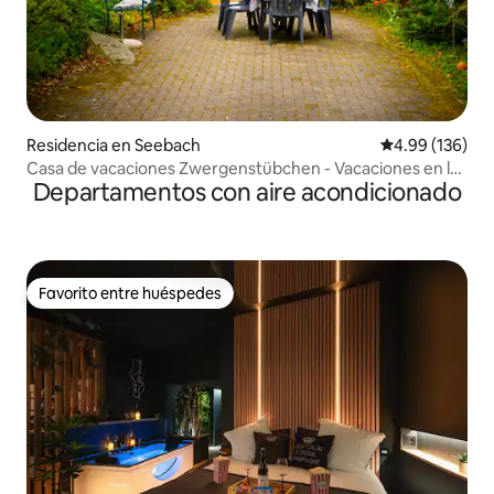
Residencia en Seebach
Calificación pr
4.99 (136)
Casa de vacaciones Zwergenstübchen - Vacaciones en la
Departamentos con aire acondicionado
Selva Negra
Favorito entre huéspedes
Favorito entre huéspedes