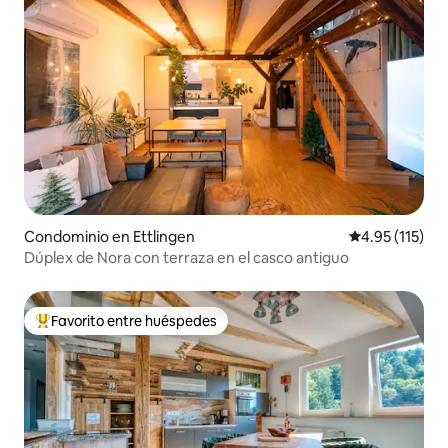
Condominio en Ettlingen
Calificación p
4.95 (115)
Dúplex de Nora con terraza en el casco antiguo
Favorito entre huéspedes
De los mejores en Favorito entre huéspedes