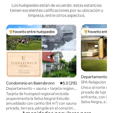
Los huéspedes están de acuerdo: estas estancias
tienen excelentes calificaciones por su ubicación y
limpieza, entre otros aspectos.
Favorito entre huéspedes
Favorito entre
De los mejores en Favorito entre huéspedes
De los mejores en
Departamento en 
n
SPA Relajación en l
Condominio en Baiersbronn
Calificación promedio: 5.0 de 5
5.0 (215)
spa privado
Único al norte de 
Departamento + sauna + tarjeta regional
privado de lujo de 
para huéspedes incluida
Tarjeta de huésped regional incluida:
enfrente, con impr
¡experimenta la Selva Negra! Estudio
Selva Negra, a 25 
amueblado con cariño (64 m²) con sauna
Estrasburgo y Bad
privada, terraza, pérgola en el corazón
10 minutos de Hag
de la Selva Negra. Como extra: tarjeta de