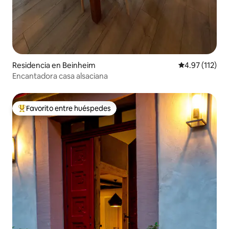
Residencia en Beinheim
Calificación p
4.97 (112)
Encantadora casa alsaciana
Favorito entre huéspedes
De los mejores en Favorito entre huéspedes