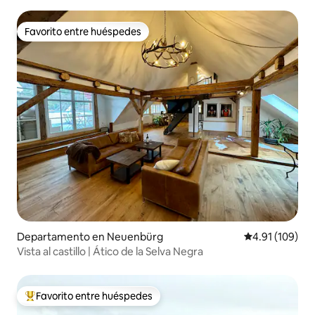
minutos del centro. Estacionamiento.
Favorito entre huéspedes
Favorito entre huéspedes
Departamento en Neuenbürg
Calificación p
4.91 (109)
Vista al castillo | Ático de la Selva Negra
Favorito entre huéspedes
De los mejores en Favorito entre huéspedes