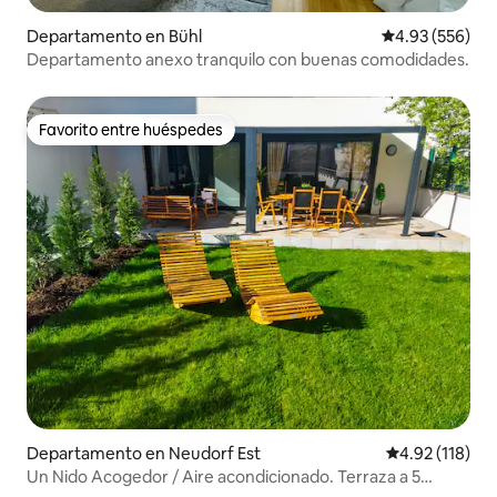
Departamento en Bühl
Calificación pr
4.93 (556)
Departamento anexo tranquilo con buenas comodidades.
Favorito entre huéspedes
Favorito entre huéspedes
Departamento en Neudorf Est
Calificación p
4.92 (118)
Un Nido Acogedor / Aire acondicionado. Terraza a 5