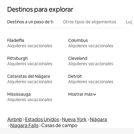
Destinos para explorar
Destinos a un paso de ti
Otros tipos de alojamientos
Lug
Filadelfia
Columbus
Alquileres vacacionales
Alquileres vacacionales
Pittsburgh
Cleveland
Alquileres vacacionales
Alquileres vacacionales
Cataratas del Niágara
Detroit
Alquileres vacacionales
Alquileres vacacionales
Mississauga
Mostrar más
Alquileres vacacionales
Airbnb
Estados Unidos
Nueva York
Niágara
Niagara Falls
Casas de campo