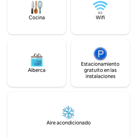
alquilamos Shell Cottage, que se
encuentra al lado. Las cataratas están a
20 minutos en auto.
Cocina
Wifi
Estacionamiento
Alberca
gratuito en las
instalaciones
Aire acondicionado