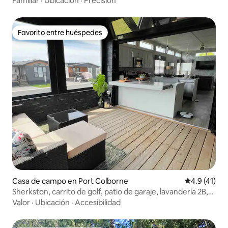
Familiar
·
Ubicación
·
Precisión
Favorito entre huéspedes
Favorito entre huéspedes
Casa de campo en Port Colborne
Calificación
4.9 (41)
Sherkston, carrito de golf, patio de garaje, lavandería 2B,
2BA
Valor
·
Ubicación
·
Accesibilidad