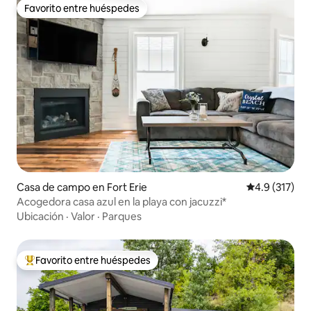
Favorito entre huéspedes
Favorito entre huéspedes
Casa de campo en Fort Erie
Calificación 
4.9 (317)
Acogedora casa azul en la playa con jacuzzi*
Ubicación
·
Valor
·
Parques
Favorito entre huéspedes
De los mejores en Favorito entre huéspedes