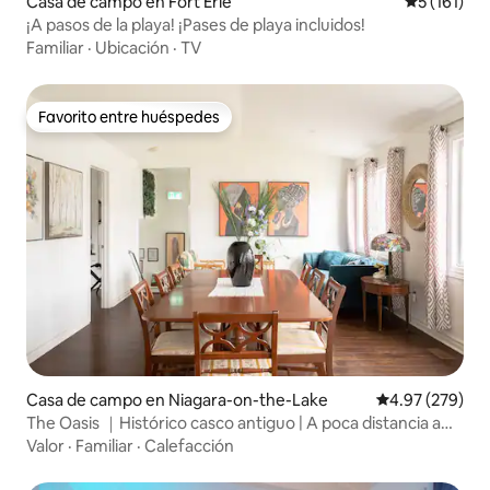
Casa de campo en Fort Erie
Calificació
5 (161)
¡A pasos de la playa! ¡Pases de playa incluidos!
Familiar
·
Ubicación
·
TV
Favorito entre huéspedes
Favorito entre huéspedes
Casa de campo en Niagara-on-the-Lake
Calificación pr
4.97 (279)
The Oasis ｜Histórico casco antiguo | A poca distancia a
pie de Queen St.
Valor
·
Familiar
·
Calefacción