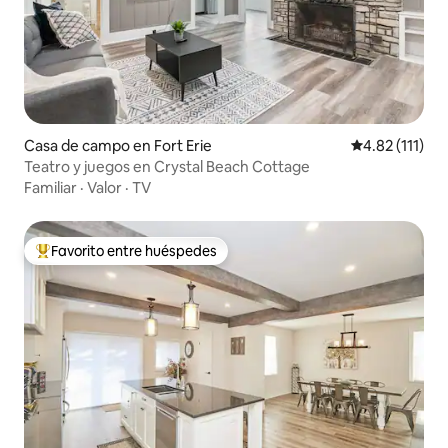
Casa de campo en Fort Erie
Calificación p
4.82 (111)
Teatro y juegos en Crystal Beach Cottage
Familiar
·
Valor
·
TV
Favorito entre huéspedes
De los mejores en Favorito entre huéspedes