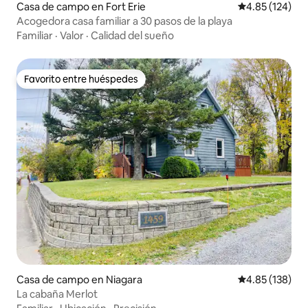
Casa de campo en Fort Erie
Calificación p
4.85 (124)
Acogedora casa familiar a 30 pasos de la playa
Familiar
·
Valor
·
Calidad del sueño
Favorito entre huéspedes
Favorito entre huéspedes
Casa de campo en Niagara
Calificación p
4.85 (138)
La cabaña Merlot