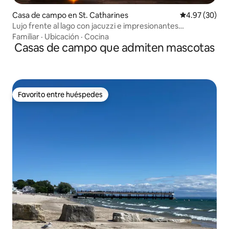
Casa de campo en St. Catharines
Calificación p
4.97 (30)
Lujo frente al lago con jacuzzi e impresionantes
atardeceres
Familiar
·
Ubicación
·
Cocina
Casas de campo que admiten mascotas
Favorito entre huéspedes
Favorito entre huéspedes