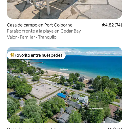
Casa de campo en Port Colborne
Calificación 
4.82 (74)
Paraíso frente a la playa en Cedar Bay
Valor
·
Familiar
·
Tranquilo
Favorito entre huéspedes
De los mejores en Favorito entre huéspedes