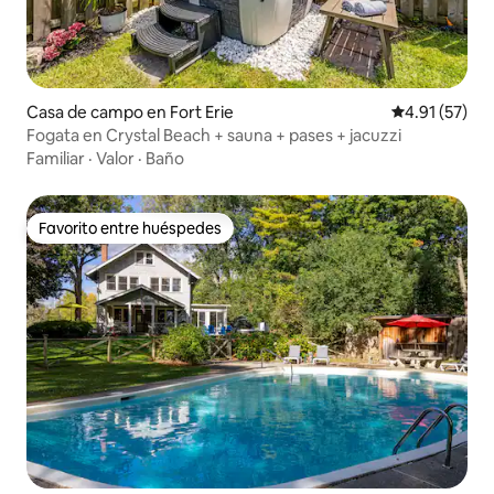
Casa de campo en Fort Erie
Calificación 
4.91 (57)
Fogata en Crystal Beach + sauna + pases + jacuzzi
Familiar
·
Valor
·
Baño
Favorito entre huéspedes
Favorito entre huéspedes