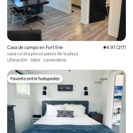
Casa de campo en Fort Erie
Calificación p
4.97 (217)
casa rural a pocos pasos de la playa
Ubicación
·
Valor
·
Lavandería
Favorito entre huéspedes
Favorito entre huéspedes