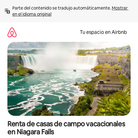
Ir
Parte del contenido se tradujo automáticamente. 
Mostrar 
al
en el idioma original
contenido
Tu espacio en Airbnb
Renta de casas de campo vacacionales
en Niagara Falls