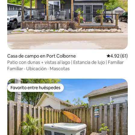
Casa de campo en Port Colborne
Calificación 
4.92 (61)
Patio con dunas + vistas al lago | Estancia de lujo | Familiar
Familiar
·
Ubicación
·
Mascotas
Favorito entre huéspedes
Favorito entre huéspedes