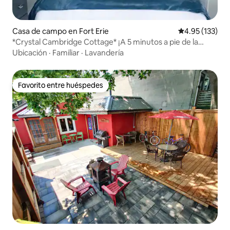
Casa de campo en Fort Erie
Calificación p
4.95 (133)
*Crystal Cambridge Cottage* ¡A 5 minutos a pie de la
playa!
Ubicación
·
Familiar
·
Lavandería
Favorito entre huéspedes
Favorito entre huéspedes