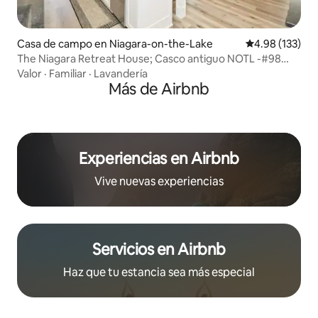
Casa de campo en Niagara-on-the-Lake
Calificación p
4.98 (133)
The Niagara Retreat House; Casco antiguo NOTL -#98
2020
Valor
·
Familiar
·
Lavandería
Más de Airbnb
Experiencias en Airbnb
Vive nuevas experiencias
Servicios en Airbnb
Haz que tu estancia sea más especial