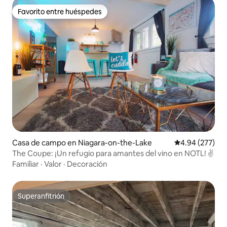
Favorito entre huéspedes
Favorito entre huéspedes
Casa de campo en Niagara-on-the-Lake
Calificación pr
4.94 (277)
The Coupe: ¡Un refugio para amantes del vino en NOTL! ✌️
Familiar
·
Valor
·
Decoración
Superanfitrión
Superanfitrión