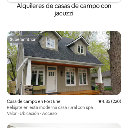
Alquileres de casas de campo con
jacuzzi
Superanfitrión
Superanfitrión
Casa de campo en Fort Erie
Calificación pr
4.83 (220)
Relájate en esta moderna casa rural con spa
Valor
·
Ubicación
·
Acceso