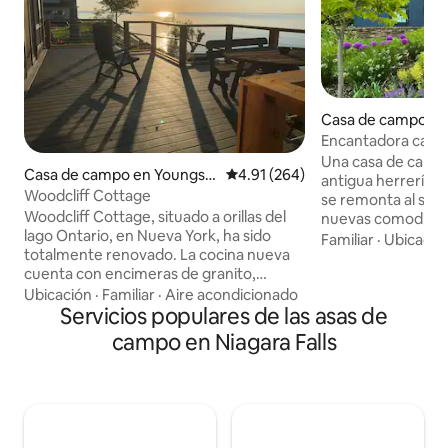
Casa de campo en
Falls
Encantadora casa d
región vinícola de
Una casa de carru
Casa de campo en Youngst
Calificación promedio: 4.91 de 5
4.91 (264)
antigua herrería c
own
Woodcliff Cottage
se remonta al sigl
Woodcliff Cottage, situado a orillas del
nuevas comodidad
lago Ontario, en Nueva York, ha sido
un dormitorio de un
Familiar
·
Ubicació
totalmente renovado. La cocina nueva
para aquellos que 
cuenta con encimeras de granito,
las escaleras. Con
isla/barra y vistas espectaculares. La
cerca de las catar
Ubicación
·
Familiar
·
Aire acondicionado
cocina da a una amplia sala de estar con
Servicios populares de las asas de
Niagara-on-the-La
chimenea de gas y más ventanas con
y el centro comerc
campo en Niagara Falls
vistas a la nueva terraza y al lago Ontario.
de Canadá (se re
Disfrute de una fogata al atardecer en la
gran lugar de reun
chimenea exterior con escaleras que
temporada con un
conducen al lago Ontario. 2 dormitorios,
lavandería y espacio
2 baños con ducha a ras del suelo y
entretener a famil
ducha con bañera completa. También