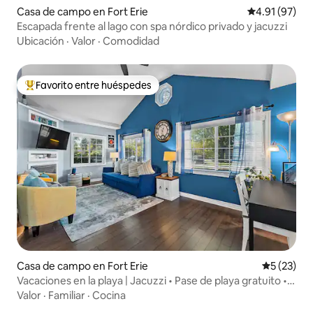
Casa de campo en Fort Erie
Calificación 
4.91 (97)
Escapada frente al lago con spa nórdico privado y jacuzzi
Ubicación
·
Valor
·
Comodidad
Favorito entre huéspedes
De los mejores en Favorito entre huéspedes
Casa de campo en Fort Erie
Calificaci
5 (23)
Vacaciones en la playa | Jacuzzi • Pase de playa gratuito •
Capacidad para 6 personas
Valor
·
Familiar
·
Cocina