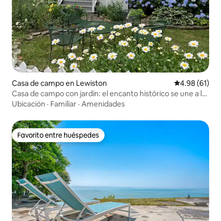
Casa de campo en Lewiston
Calificación 
4.98 (61)
Casa de campo con jardín: el encanto histórico se une a la
comodidad moderna
Ubicación
·
Familiar
·
Amenidades
Favorito entre huéspedes
Favorito entre huéspedes