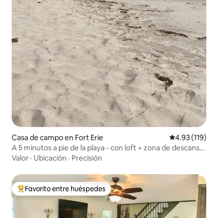
Casa de campo en Fort Erie
Calificación p
4.93 (119)
A 5 minutos a pie de la playa - con loft + zona de descanso
en el patio trasero
Valor
·
Ubicación
·
Precisión
Favorito entre huéspedes
De los mejores en Favorito entre huéspedes