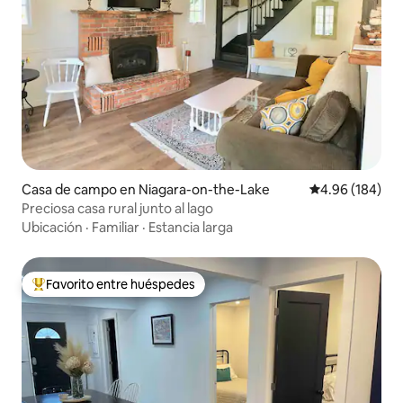
Casa de campo en Niagara-on-the-Lake
Calificación pr
4.96 (184)
Preciosa casa rural junto al lago
Ubicación
·
Familiar
·
Estancia larga
Favorito entre huéspedes
De los mejores en Favorito entre huéspedes