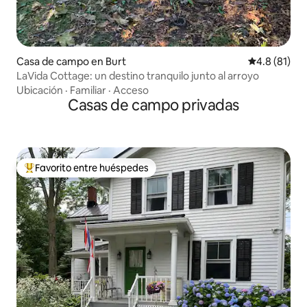
Casa de campo en Burt
Calificación
4.8 (81)
LaVida Cottage: un destino tranquilo junto al arroyo
Ubicación
·
Familiar
·
Acceso
Casas de campo privadas
Favorito entre huéspedes
De los mejores en Favorito entre huéspedes