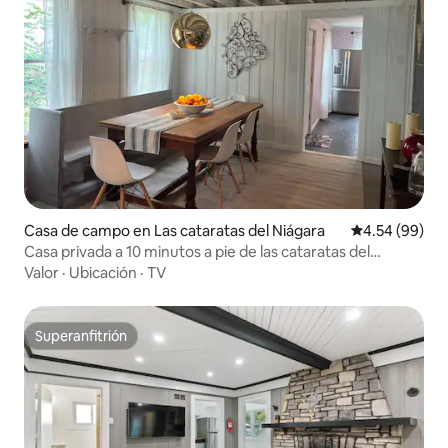
Casa de campo en Las cataratas del Niágara
Calificación p
4.54 (99)
Casa privada a 10 minutos a pie de las cataratas del
Niágara
Valor
·
Ubicación
·
TV
Superanfitrión
Superanfitrión