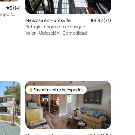
Calificación promedio: 5 de 5; 14 evaluaciones
5 (14)
ampo /
Minicasa en Huntsville
Calificación promedio
4.92 (71)
Refugio mágico en el bosque
Valor
·
Ubicación
·
Comodidad
iones
Favorito entre huéspedes
De los mejores en Favorito entre huéspedes