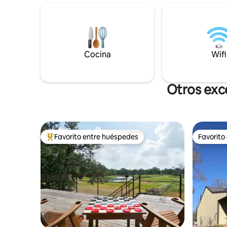
en un rancho de Texas. Las
jacuzzi, p
características incluyen 2 suites
de fuego, 
principales, cocina gourmet, televisores
estanque 
de alta definición y cabañas adicionales
bodega Be
cercanas para grupos más grandes.
millas y e
Cocina
millas. Pa
Wifi
disfruta.
Otros exc
Favorito entre huéspedes
Favorito
De los mejores en Favorito entre huéspedes
Favorito