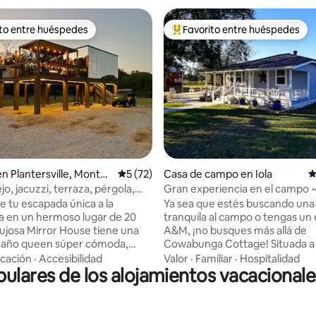
ito entre huéspedes
Favorito entre huéspedes
ejores en Favorito entre huéspedes
De los mejores en Favorito ent
4.91 de 5; 190 evaluaciones
en Plantersville, Montg
Calificación promedio: 5 de 5; 72 evaluac
5 (72)
Casa de campo en Iola
C
o, jacuzzi, terraza, pérgola,
Gran experiencia en el campo 
fogata
¡memorable y única!
e tu escapada única a la
Ya sea que estés buscando una
a en un hermoso lugar de 20
tranquila al campo o tengas un
lujosa Mirror House tiene una
A&M, ¡no busques más allá de
año queen súper cómoda,
Cowabunga Cottage! Situada 
odoro tipo spa, aire
de 30 minutos de Kyle Field, Br
cación
·
Accesibilidad
Valor
·
Familiar
·
Hospitalidad
lares de los alojamientos vacaciona
nado, TV ROKU, nevera, WI-FI y
College Station, en un gran ra
ericana surtida con tus cafés y
ganado, esta casa de campo de
tos. Disfruta de la naturaleza
totalmente renovada de 2 dormi
ran terraza equipada con
baño tiene todo lo que estás b