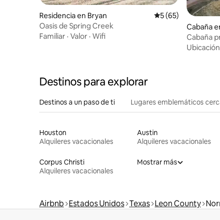
Residencia en Bryan
Calificación promed
5 (65)
Oasis de Spring Creek
Cabaña e
Familiar
·
Valor
·
Wifi
Cabaña pr
Texas A
Ubicación
Destinos para explorar
Destinos a un paso de ti
Lugares emblemáticos cer
Houston
Austin
Alquileres vacacionales
Alquileres vacacionales
Corpus Christi
Mostrar más
Alquileres vacacionales
Airbnb
Estados Unidos
Texas
Leon County
Nor