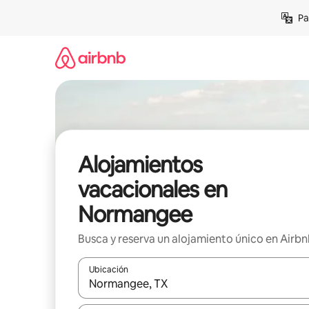
Ir
Pa
al
contenido
Alojamientos
vacacionales en
Normangee
Busca y reserva un alojamiento único en Airb
Ubicación
Cuando los resultados estén disponibles, podrás na