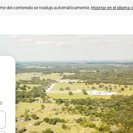
rte del contenido se tradujo automáticamente. 
Mostrar en el idioma o
nb
vegar usando las teclas de las flechas hacia arriba y hacia abajo, o b