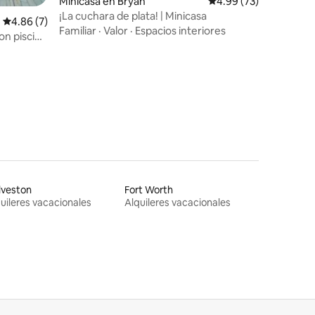
Minicasa en Bryan
Calificación promedio:
4.99 (73)
¡La cuchara de plata! | Minicasa
Calificación promedio: 4.86 de 5; 7 evaluaciones
4.86 (7)
Familiar
·
Valor
·
Espacios interiores
con piscina
iones
lveston
Fort Worth
uileres vacacionales
Alquileres vacacionales