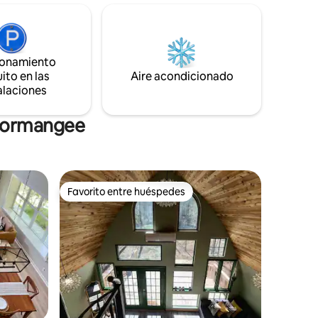
cine en el sofá extragrande de cuero de
inado al
Pottery Barn. Con Texas A&M a solo 25
gas, golf
minutos, no te sentirás lejos de lo mejor
y
que el país y la vida urbana tienen para
da
ofrecer.
ionamiento
ortesía de
 a mano a
ito en las
Aire acondicionado
alaciones
 Normangee
Favorito entre huéspedes
re huéspedes
Favorito entre huéspedes