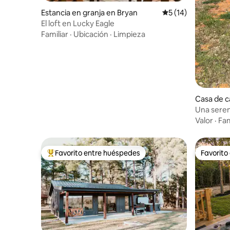
Estancia en granja en Bryan
Calificación promed
5 (14)
El loft en Lucky Eagle
Familiar
·
Ubicación
·
Limpieza
Casa de 
Una seren
escondida
Valor
·
Fam
Favorito entre huéspedes
Favorito
De los mejores en Favorito entre huéspedes
Favorito