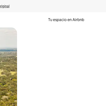
riginal
Tu espacio en Airbnb
ien tocando y deslizando la pantalla.