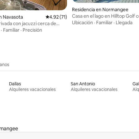
Residencia en Normangee
io: 5 de 5; 65 evaluaciones
Casa en el lago en Hilltop Golf 
n Navasota
Calificación promedio: 4.92 de 5; 71 evaluac
4.92 (71)
y embarcaciones
Ubicación
·
Familiar
·
Llegada
ivada con jacuzzi cerca de
&M
·
Familiar
·
Precisión
canos
Dallas
San Antonio
Ga
Alquileres vacacionales
Alquileres vacacionales
Alq
mangee