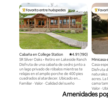
Favorito entre huéspedes
Favor
De los mejores en Favorito entre huéspedes
De los m
Cabaña en College Station
Calificación promedio: 
4.91 (190)
SR Silver Oaks • Retiro en Lakeside Ranch
Minicasa 
omery
Disfruta de una cabaña de cedro junto a
Casa espej
un lago privado de róbalos mientras te
parrilla, 
Disfruta d
relajas en el amplio porche de 400 pies
naturalez
cuadrados al atardecer. Ubicado en
acres. La 
Schiller Ranch Estates, cerca de Houston
Familiar
·
Valor
·
Calidad del sueño
cama tam
y Texas A&M, SR Silver Oaks es perfecto
ducha e in
Valor
·
Ubi
para los fines de semana de los Aggie, los
Amenidades popu
acondicio
viajes de pesca, las escapadas familiares
cocina am
y los visitantes de la Copa Mundial de la
tés favori
FIFA que buscan una escapada tranquila
con una g