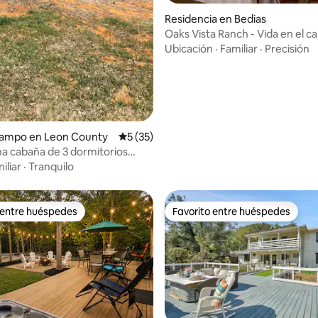
io: 5 de 5; 14 evaluaciones
Residencia en Bedias
Oaks Vista Ranch - Vida en el c
Comodidad moderna
Ubicación
·
Familiar
·
Precisión
campo en Leon County
Calificación promedio: 5 de 5; 35 evaluac
5 (35)
a cabaña de 3 dormitorios
 en el condado de Leon.
iliar
·
Tranquilo
 entre huéspedes
Favorito entre huéspedes
 entre huéspedes
Favorito entre huéspedes