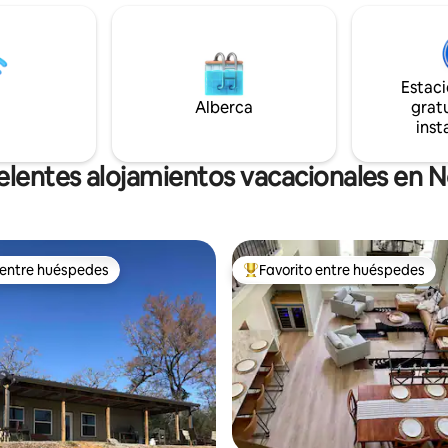
érgola, parrilla Blackstone, mesa
mucho más. Patio de fiesta ilum
ducha al aire libre y un
aire libre, chimenea, parrilla de 
abastecido de 1,5 acres. La
de disco, cornhole, mecedoras 
rnhardt está a menos de 1,5
columpio en el porche. Con ca
Estac
l Renn Fest está a menos de 10
estancia viene un paquete de c
sea, pesca, camina, relájate y
Alberca
leña y golosinas para alimentar
gratu
las vacas.
inst
elentes alojamientos vacacionales en
 entre huéspedes
Favorito entre huéspedes
 entre huéspedes
De los mejores en Favorito ent