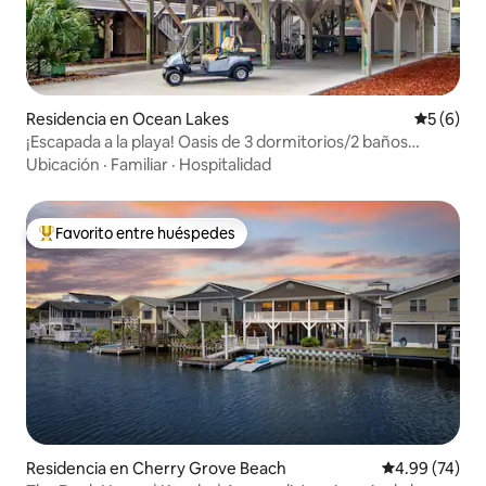
Residencia en Ocean Lakes
Calificac
5 (6)
¡Escapada a la playa! Oasis de 3 dormitorios/2 baños
(#MH149A)
Ubicación
·
Familiar
·
Hospitalidad
Favorito entre huéspedes
De los mejores en Favorito entre huéspedes
Residencia en Cherry Grove Beach
Calificación p
4.99 (74)