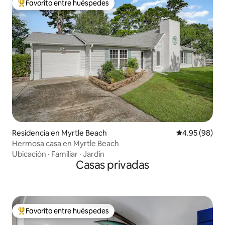
Favorito entre huéspedes
De los mejores en Favorito entre huéspedes
Residencia en Myrtle Beach
Calificación p
4.95 (98)
Hermosa casa en Myrtle Beach
Ubicación
·
Familiar
·
Jardín
Casas privadas
Favorito entre huéspedes
De los mejores en Favorito entre huéspedes