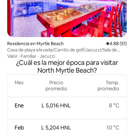
Residencia en Myrtle Beach
Calificación 
4.88 (51)
Casa de playa elevada/Carrito de golf/Jacuzzi/Sala de
juegos/BAR
Valor
·
Familiar
·
Jacuzzi
¿Cuál es la mejor época para visitar
North Myrtle Beach?
Mes
Precio
Temp.
promedio
promedio
Ene
L 5,016 HNL
8 °C
Feb
L 5,204 HNL
10 °C