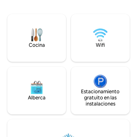
inteligente de 55pulgadas. - Dormitorio
#2 2 camas tamaño queen, TV
inteligente de 55 pulgadas - Sala de
estar: muebles de estilo playero con sofá
cama tamaño queen, juegos de mesa,
televisor inteligente de 65 pulgadas. El
jacuzzi no es compartido. CONSULTA "EL
ESPACIO" A CONTINUACIÓN PARA
Cocina
Wifi
OBTENER MÁS INFORMACIÓN SOBRE LA
CASA
Estacionamiento
Alberca
gratuito en las
instalaciones