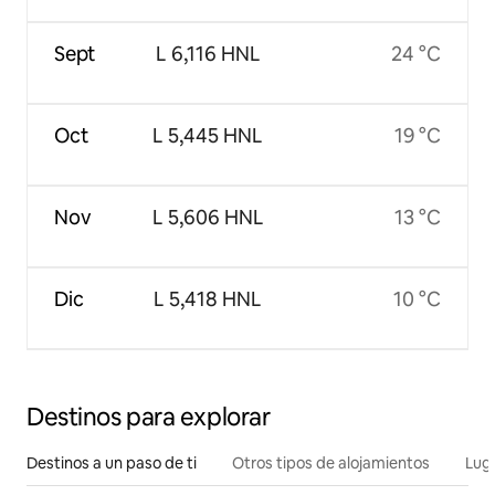
Sept
L 6,116 HNL
24 °C
Oct
L 5,445 HNL
19 °C
Nov
L 5,606 HNL
13 °C
Dic
L 5,418 HNL
10 °C
Destinos para explorar
Destinos a un paso de ti
Otros tipos de alojamientos
Lug