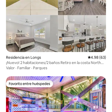
Residencia en Longs
Calificación p
4.98 (63)
¡Nuevo! 2 habitaciones/2 baños Retiro en la costa North
Myrtle Beach
Valor
·
Familiar
·
Parques
Favorito entre huéspedes
Favorito entre huéspedes