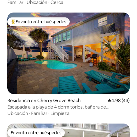
a pie del mar
Familiar
·
Ubicación
·
Cerca
Favorito entre huéspedes
De los mejores en Favorito entre huéspedes
Residencia en Cherry Grove Beach
Calificación 
4.98 (43)
Escapada a la playa de 4 dormitorios, bañera de
hidromasaje, piscina climatizada y sala de juegos
Ubicación
·
Familiar
·
Limpieza
Favorito entre huéspedes
Favorito entre huéspedes