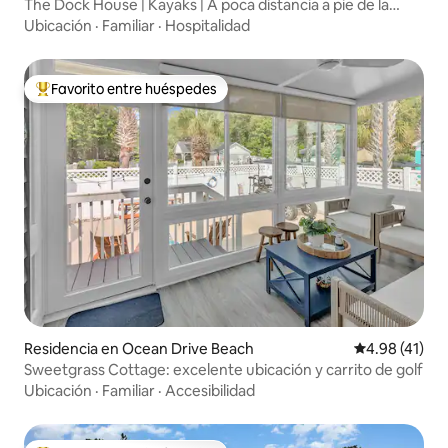
The Dock House | Kayaks | A poca distancia a pie de la
playa
Ubicación
·
Familiar
·
Hospitalidad
Favorito entre huéspedes
De los mejores en Favorito entre huéspedes
Residencia en Ocean Drive Beach
Calificación 
4.98 (41)
Sweetgrass Cottage: excelente ubicación y carrito de golf
Ubicación
·
Familiar
·
Accesibilidad