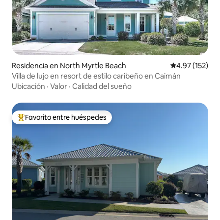
Residencia en North Myrtle Beach
Calificación p
4.97 (152)
Villa de lujo en resort de estilo caribeño en Caimán
Ubicación
·
Valor
·
Calidad del sueño
Favorito entre huéspedes
De los mejores en Favorito entre huéspedes