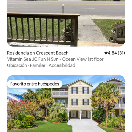
Residencia en Crescent Beach
Calificación 
4.84 (31)
Vitamin Sea JC Fun N Sun - Ocean View 1st floor
Ubicación
·
Familiar
·
Accesibilidad
Favorito entre huéspedes
Favorito entre huéspedes