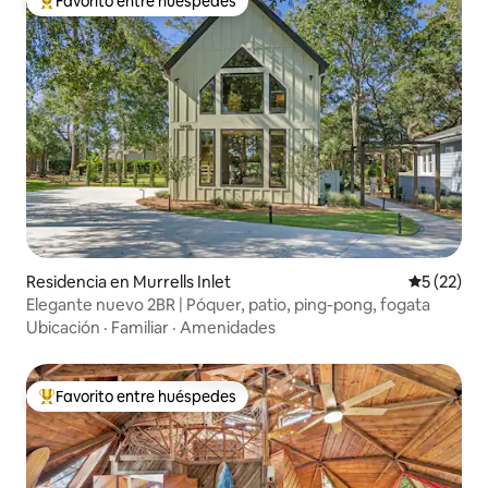
Favorito entre huéspedes
De los mejores en Favorito entre huéspedes
Residencia en Murrells Inlet
Calificaci
5 (22)
Elegante nuevo 2BR | Póquer, patio, ping-pong, fogata
Ubicación
·
Familiar
·
Amenidades
Favorito entre huéspedes
De los mejores en Favorito entre huéspedes