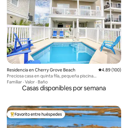
Residencia en Cherry Grove Beach
Calificación pr
4.89 (100)
Preciosa casa en quinta fila, pequeña piscina
privada/ascensor
Familiar
·
Valor
·
Baño
Casas disponibles por semana
Favorito entre huéspedes
De los mejores en Favorito entre huéspedes