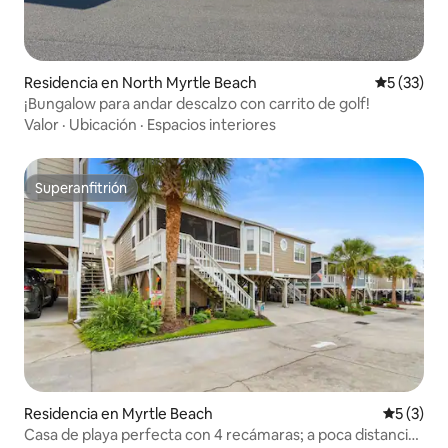
Residencia en North Myrtle Beach
Calificaci
5 (33)
¡Bungalow para andar descalzo con carrito de golf!
Valor
·
Ubicación
·
Espacios interiores
Superanfitrión
Superanfitrión
Residencia en Myrtle Beach
Calificac
5 (3)
Casa de playa perfecta con 4 recámaras; a poca distancia