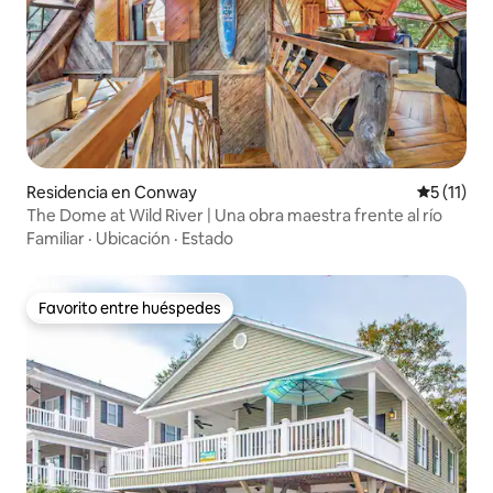
Residencia en Conway
Calificaci
5 (11)
The Dome at Wild River | Una obra maestra frente al río
Familiar
·
Ubicación
·
Estado
Favorito entre huéspedes
Favorito entre huéspedes