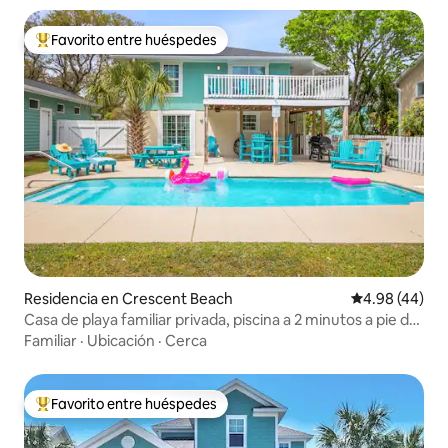
Favorito entre huéspedes
De los mejores en Favorito entre huéspedes
Residencia en Crescent Beach
Calificación p
4.98 (44)
Casa de playa familiar privada, piscina a 2 minutos a pie de
la playa
Familiar
·
Ubicación
·
Cerca
Favorito entre huéspedes
De los mejores en Favorito entre huéspedes