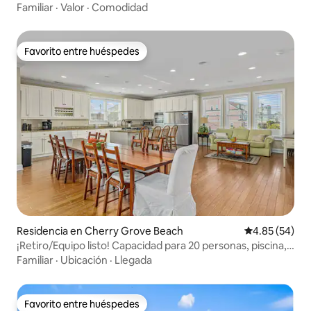
Familiar
·
Valor
·
Comodidad
Favorito entre huéspedes
Favorito entre huéspedes
Residencia en Cherry Grove Beach
Calificación p
4.85 (54)
¡Retiro/Equipo listo! Capacidad para 20 personas, piscina, a
pie de la playa
Familiar
·
Ubicación
·
Llegada
Favorito entre huéspedes
Favorito entre huéspedes