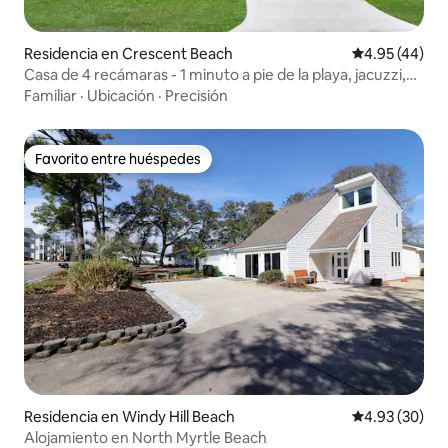
Residencia en Crescent Beach
Calificación 
4.95 (44)
Casa de 4 recámaras - 1 minuto a pie de la playa, jacuzzi,
SL10
Familiar
·
Ubicación
·
Precisión
Favorito entre huéspedes
Favorito entre huéspedes
Residencia en Windy Hill Beach
Calificación p
4.93 (30)
Alojamiento en North Myrtle Beach