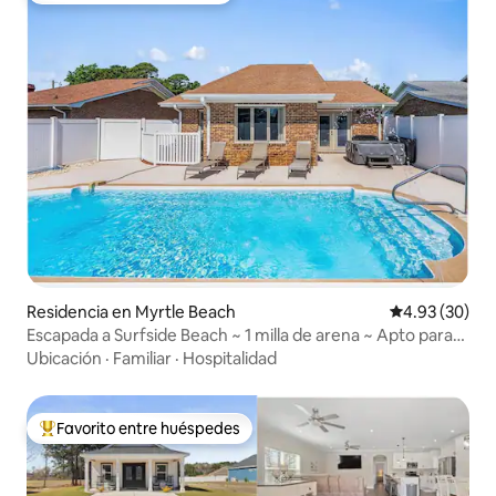
Residencia en Myrtle Beach
Calificación p
4.93 (30)
Escapada a Surfside Beach ~ 1 milla de arena ~ Apto para
bicicletas
Ubicación
·
Familiar
·
Hospitalidad
Favorito entre huéspedes
De los mejores en Favorito entre huéspedes