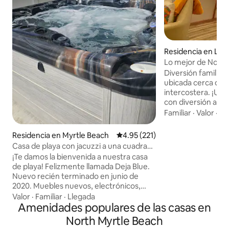
Residencia en Littl
Lo mejor de North 
River
Diversión familiar
ubicada cerca de la 
intercostera. ¡Ubi
con diversión artí
pinball 2026. Luj
Familiar
·
Valor
·
Ja
con cómodos dorm
A poca distancia e
Residencia en Myrtle Beach
Calificación promedio: 4.95 de 5
4.95 (221)
favorita de la fami
Casa de playa con jacuzzi a una cuadra
Sistemas de sonido
de la playa
¡Te damos la bienvenida a nuestra casa
tecnología, Dolby
de playa! Felizmente llamada Deja Blue.
OLED, sistema de 
Nuevo recién terminado en junio de
PS5, sala de juegos
2020. Muebles nuevos, electrónicos,
máquinas de pinba
electrodomésticos, todo es nuevo. Está
Valor
·
Familiar
·
Llegada
Tesla. Cocina gou
a una cuadra de la playa y Ocean Blvd.
Amenidades populares de las casas en
funciones, parrill
Nuestras características de alquiler -
fogón. ¡Listo para 
North Myrtle Beach
Dormitorio #1 cama tamaño Queen, TV