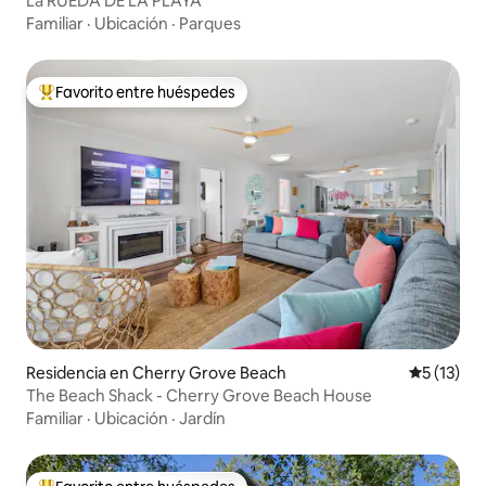
La RUEDA DE LA PLAYA
Familiar
·
Ubicación
·
Parques
Favorito entre huéspedes
De los mejores en Favorito entre huéspedes
Residencia en Cherry Grove Beach
Calificaci
5 (13)
The Beach Shack - Cherry Grove Beach House
Familiar
·
Ubicación
·
Jardín