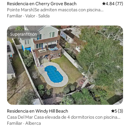
Residencia en Cherry Grove Beach
Calificación p
4.84 (77)
Pointe Marsh|Se admiten mascotas con piscina
climatizada + ping pong
Familiar
·
Valor
·
Salida
Superanfitrión
Superanfitrión
Residencia en Windy Hill Beach
Calificac
5 (3)
Casa Del Mar Casa elevada de 4 dormitorios con piscina
privada
Familiar
·
Alberca