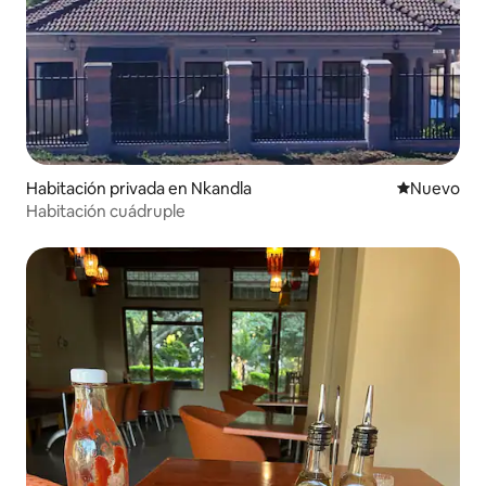
Habitación privada en Nkandla
Nuevo aloj
Nuevo
Habitación cuádruple