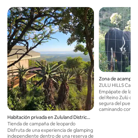
Zona de acampar 
Municipality
ZULU HILLS Camp
Empápate de las e
del Reino Zulú den
segura del pueblo.
caminando con segu
seguir antiguas r
Habitación privada en Zululand District
hasta los pueblos vecinos.
Municipality
Tienda de campaña de leopardo
del pueblo son de
Disfruta de una experiencia de glamping
una tracción en la
independiente dentro de una reserva de