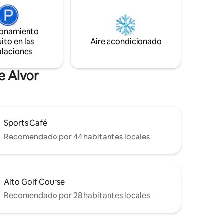
e a la vida
dormitorios y sala de estar, y una cocina
equipada para tus necesidades culinarias.
a crear
ionamiento
ares y
ito en las
Aire acondicionado
“A bordo”
alaciones
e Alvor
Sports Café
Recomendado por 44 habitantes locales
Alto Golf Course
Recomendado por 28 habitantes locales