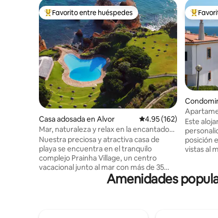
Favorito entre huéspedes
Favor
De los mejores en Favorito entre huéspedes
De los m
Condomin
Apartame
Casa adosada en Alvor
Calificación promedio: 
4.95 (162)
vistas al 
Este aloj
Mar, naturaleza y relax en la encantadora
personalid
Prainha Beach House
Nuestra preciosa y atractiva casa de
posición 
playa se encuentra en el tranquilo
vistas al mar y 
complejo Prainha Village, un centro
ofrece un
vacacional junto al mar con más de 35
cocina y a
Amenidades popular
hectáreas de jardines en los acantilados.
comunitar
Es un dúplex para un máximo de 6
las instal
personas y el lugar ideal para unas felices
ocupa tod
vacaciones en familia o una relajada
creando p
reunión con amigos. Un simple paseo
paz. Los b