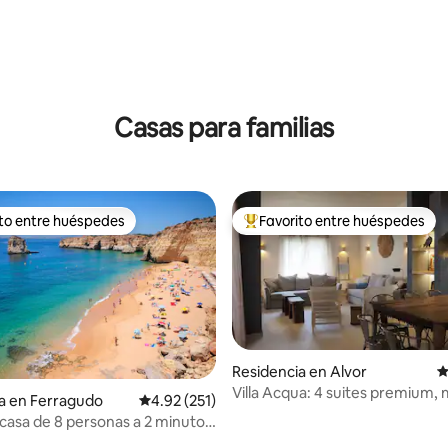
Casas para familias
ito entre huéspedes
Favorito entre huéspedes
ejores en Favorito entre huéspedes
De los mejores en Favorito ent
Residencia en Alvor
C
Villa Acqua: 4 suites premium, 
a en Ferragudo
Calificación promedio: 4.92 de 5; 251 evaluac
4.92 (251)
albercas y tenis
asa de 8 personas a 2 minutos
4.98 de 5; 122 evaluaciones
a con piscina climatizada.