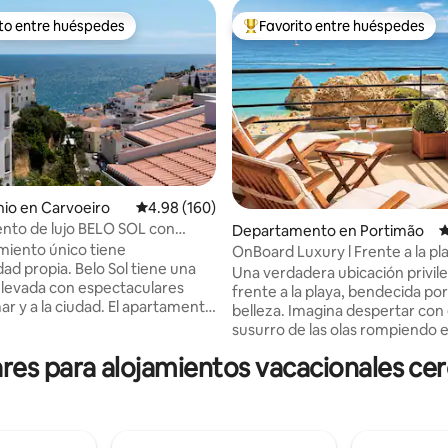
ito entre huéspedes
Favorito entre huéspedes
ejores en Favorito entre huéspedes
De los mejores en Favorito ent
io en Carvoeiro
Calificación promedio: 4.98 de 5; 160 evaluac
4.98 (160)
nto de lujo BELO SOL con
Departamento en Portimão
C
4.95 de 5; 162 evaluaciones
mar
amiento único tiene
OnBoard Luxury l Frente a la pl
ad propia. Belo Sol tiene una
vista panorámica al mar
Una verdadera ubicación privil
elevada con espectaculares
frente a la playa, bendecida por
a la ciudad. El apartamento
belleza. Imagina despertar con 
 dormitorio, baño con ducha,
susurro de las olas rompiendo en 
zotea privada. Piscina
Corre las cortinas y te recibirá 
es para alojamientos vacacionales cerc
ia y aparcamiento gratuito en
impresionante del vasto y
aciones. El apartamento Belo Sol
resplandeciente océano que se
o el primer y segundo piso,
hacia el horizonte. On Board L
rivacidad y una sensación de
Apartment es tan encantador
alcones en el salón, el
suena. Evoca sentimientos de