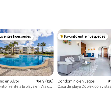
ito entre huéspedes
Favorito entre huéspedes
ejores en Favorito entre huéspedes
De los mejores en Favorito ent
io en Alvor
Calificación promedio: 4.9 de 5; 126 evaluac
4.9 (126)
Condominio en Lagos
C
to frente a la playa en Vila da
Casa de playa Dúplex con vi
4.81 de 5; 180 evaluaciones
or