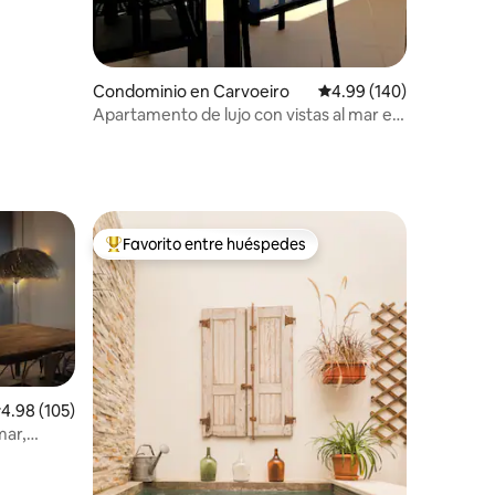
Condominio en Carvoeiro
Calificación promedio: 
4.99 (140)
Apartamento de lujo con vistas al mar en
el centro de Carvoeiro
Favorito entre huéspedes
re huéspedes
De los mejores en Favorito entre huéspedes
alificación promedio: 4.98 de 5; 105 evaluaciones
4.98 (105)
mar,
iones