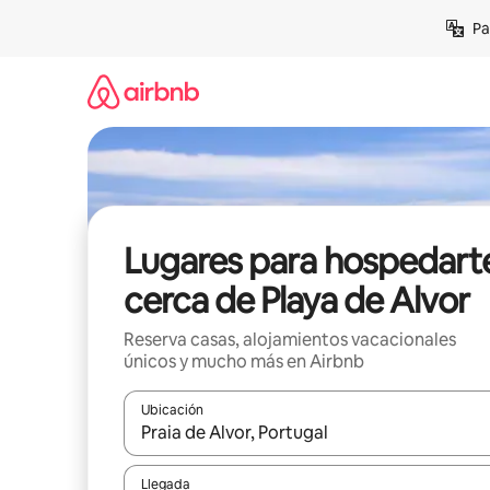
Ir
Pa
al
contenido
Lugares para hospedart
cerca de Playa de Alvor
Reserva casas, alojamientos vacacionales
únicos y mucho más en Airbnb
Ubicación
Cuando los resultados estén disponibles, podrás na
Llegada