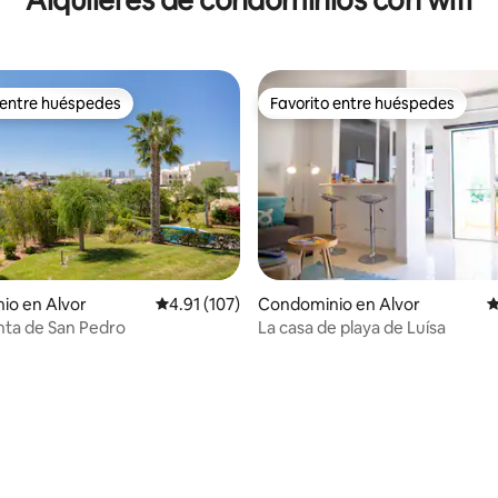
Alquileres de condominios con wifi
 entre huéspedes
Favorito entre huéspedes
 entre huéspedes
Favorito entre huéspedes
4.97 de 5; 218 evaluaciones
io en Alvor
Calificación promedio: 4.91 de 5; 107 evaluac
4.91 (107)
Condominio en Alvor
C
nta de San Pedro
La casa de playa de Luísa