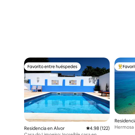
Favorito entre huéspedes
Favor
Favorito entre huéspedes
De los m
Residenci
Hermosa c
Residencia en Alvor
Calificación promedio: 
4.98 (122)
de la play
Casa do Limoeiro: Increíble casa en