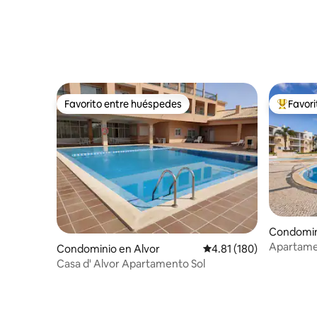
Favorito entre huéspedes
Favor
Favorito entre huéspedes
De los m
Condomin
Apartamen
Condominio en Alvor
Calificación promedio: 
4.81 (180)
Praia, Alv
Casa d' Alvor Apartamento Sol