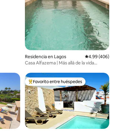
Residencia en Lagos
Calificación promedio: 
4.99 (406)
Casa Alfazema | Más allá de la vida
ordinaria
Favorito entre huéspedes
re huéspedes
De los mejores en Favorito entre huéspedes