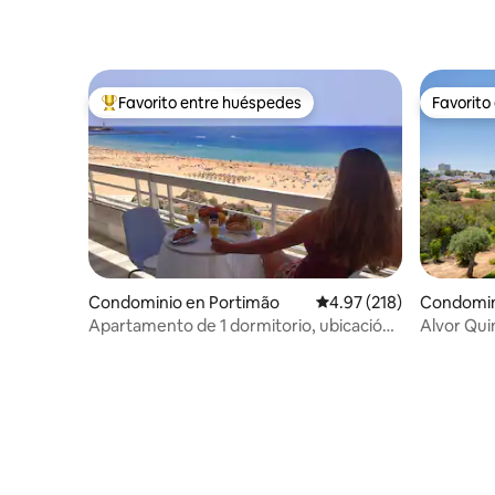
Favorito entre huéspedes
Favorito
De los mejores en Favorito entre huéspedes
Favorito
Condominio en Portimão
Calificación promedio: 
4.97 (218)
Condomin
Apartamento de 1 dormitorio, ubicación
Alvor Qui
privilegiada, vista espectacular