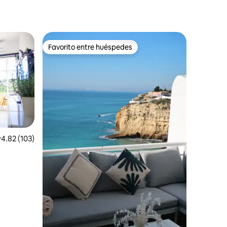
Favorito entre huéspedes
Favorito entre huéspedes
iones
alificación promedio: 4.82 de 5; 103 evaluaciones
4.82 (103)