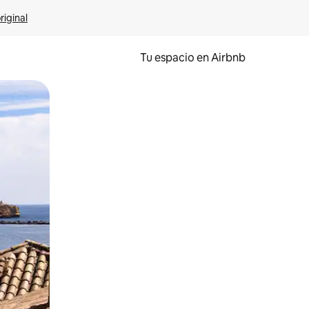
riginal
Tu espacio en Airbnb
ien tocando y deslizando la pantalla.