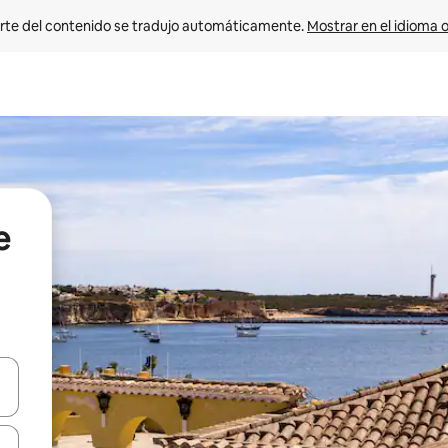
rte del contenido se tradujo automáticamente. 
Mostrar en el idioma o
e
vegar usando las teclas de las flechas hacia arriba y hacia abajo, o b