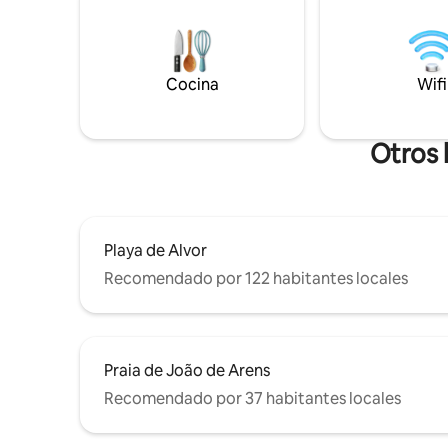
dentro del centro vacacional te lleva a
dormitori
atractivas vistas al mar y playas
sensación es
impresionantes. Muy cerca tienes
está a sol
muchas cosas que visitar, descubrir,
Carvoeiro
Cocina
Wifi
disfrutar de la frescura del Atlántico, la
naturaleza, el buen tiempo y la buena
comida.
Otros 
Playa de Alvor
Recomendado por 122 habitantes locales
Praia de João de Arens
Recomendado por 37 habitantes locales