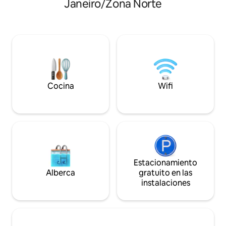
Janeiro/Zona Norte
de cocción, microo
lado de una pequeña plaza familiar con
utensilios de cocina
bistrós. En una casa colonial y con acceso
es independiente. 
independiente, en la meseta superior
pasos del carril bi
residen los propietarios, siempre
Lagoa, a 5 minutos
disponibles para ayudar.
Jardines Botánicos
de Copacabana, L
Cocina
Wifi
Estacionamiento
Alberca
gratuito en las
instalaciones