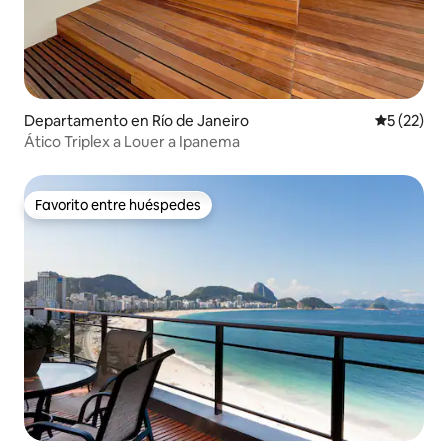
Departamento en Río de Janeiro
Calificaci
5 (22)
Ático Triplex a Louer a Ipanema
Favorito entre huéspedes
Favorito entre huéspedes