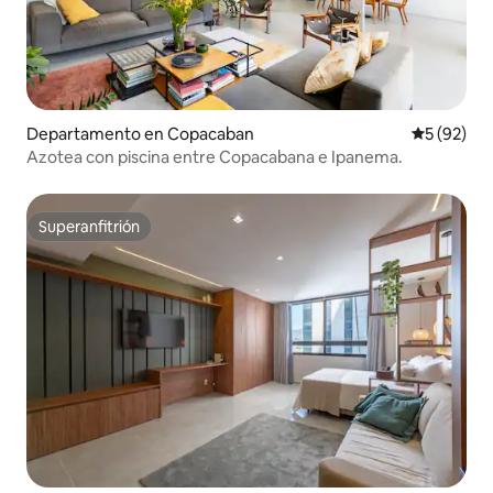
Departamento en Copacaban
Calificaci
5 (92)
Azotea con piscina entre Copacabana e Ipanema.
Superanfitrión
Superanfitrión