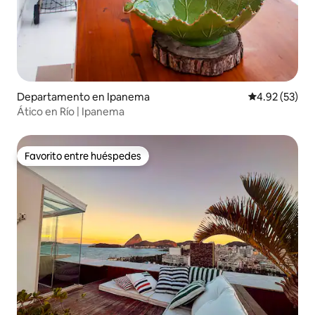
Departamento en Ipanema
Calificación 
4.92 (53)
Ático en Río | Ipanema
Favorito entre huéspedes
Favorito entre huéspedes