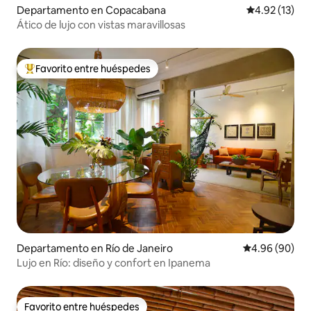
Departamento en Copacabana
Calificación 
4.92 (13)
Ático de lujo con vistas maravillosas
Favorito entre huéspedes
De los mejores en Favorito entre huéspedes
Departamento en Río de Janeiro
Calificación p
4.96 (90)
Lujo en Río: diseño y confort en Ipanema
Favorito entre huéspedes