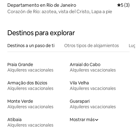
Departamento en Río de Janeiro
Calificac
5 (3)
Corazón de Río: azotea, vista del Cristo, Lapa a pie
Destinos para explorar
Destinos a un paso de ti
Otros tipos de alojamientos
Lug
Praia Grande
Arraial do Cabo
Alquileres vacacionales
Alquileres vacacionales
Armação dos Búzios
Vila Velha
Alquileres vacacionales
Alquileres vacacionales
Monte Verde
Guarapari
Alquileres vacacionales
Alquileres vacacionales
Atibaia
Mostrar más
Alquileres vacacionales