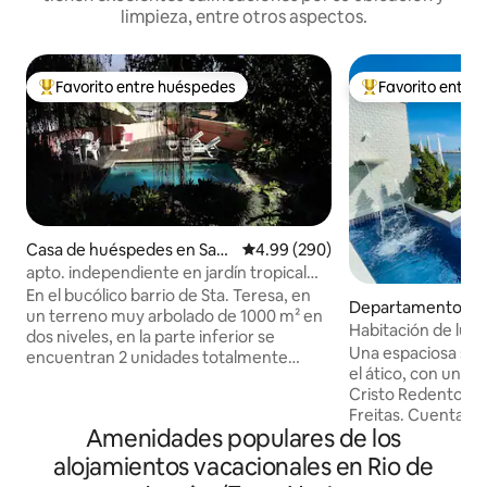
limpieza, entre otros aspectos.
Favorito entre huéspedes
Favorito entre
De los mejores en Favorito entre huéspedes
De los mejores en
Casa de huéspedes en Sant
Calificación promedio: 4.99 de 5
4.99 (290)
a Teresa
apto. independiente en jardín tropical
con piscina
En el bucólico barrio de Sta. Teresa, en
Departamento en 
un terreno muy arbolado de 1000 m² en
neiro
Habitación de lujo 
dos niveles, en la parte inferior se
privacidad.
Una espaciosa sui
encuentran 2 unidades totalmente
el ático, con una v
independientes que comparten jardín y
Cristo Redentor y 
piscina: este apartamento y el estudio
Freitas. Cuenta c
(otro anuncio). Con vistas al Cristo
Amenidades populares de los
exterior con pisci
(Corcovado), la montaña y el
baño, sauna de va
Sambódromo (desfiles de Carnaval),
alojamientos vacacionales en Rio de
parrilla para asado
estamos frente a la antigua iglesia y al