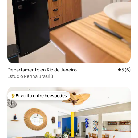
Departamento en Río de Janeiro
Calificac
5 (6)
Estudio Penha Brasil 3
Favorito entre huéspedes
De los mejores en Favorito entre huéspedes