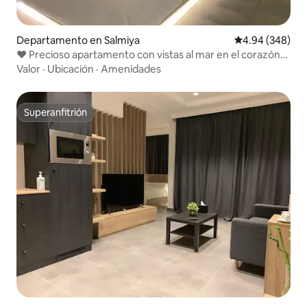
Departamento en Salmiya
Calificación pr
4.94 (348)
♥ Precioso apartamento con vistas al mar en el corazón
de Salmiya
Valor
·
Ubicación
·
Amenidades
Superanfitrión
Superanfitrión