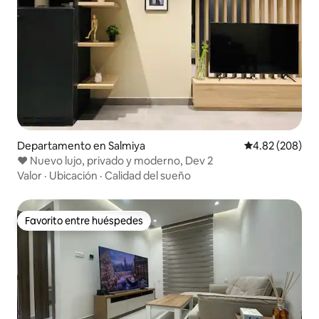
Departamento en Salmiya
Calificación pr
4.82 (208)
♥️ Nuevo lujo, privado y moderno, Dev 2
Valor
·
Ubicación
·
Calidad del sueño
Favorito entre huéspedes
Favorito entre huéspedes