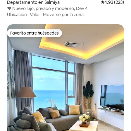
Departamento en Salmiya
Calificación pr
4.93 (223)
♥️ Nuevo lujo, privado y moderno, Dev 4
Ubicación
·
Valor
·
Moverse por la zona
Favorito entre huéspedes
Favorito entre huéspedes