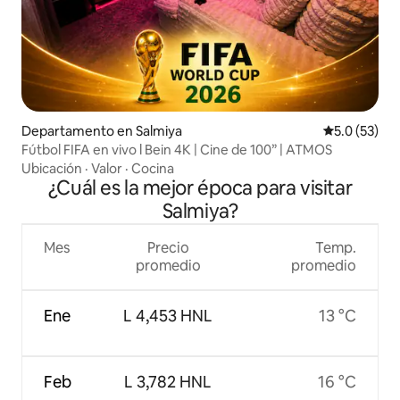
Departamento en Salmiya
Calificación
5.0 (53)
Fútbol FIFA en vivo l Bein 4K | Cine de 100” | ATMOS
Ubicación
·
Valor
·
Cocina
¿Cuál es la mejor época para visitar
Salmiya?
Mes
Precio
Temp.
promedio
promedio
Ene
L 4,453 HNL
13 °C
Feb
L 3,782 HNL
16 °C