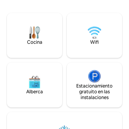
el interior, te reciben unas
impresionantes vistas al mar que llenan
la espaciosa sala de estar, con cómodos
asientos, un gran televisor inteligente y
una zona de comedor. Ropa de cama de
alta calidad con servicios que incluyen
equipo de ejercicio, juguetes para niños
y barra de café. Vistas al mar en todas las
Cocina
Wifi
habitaciones.
Estacionamiento
Alberca
gratuito en las
instalaciones