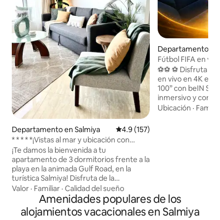
Departamento en 
Fútbol FIFA en vivo 
⚽️⚽️ ⚽ Disfruta de
en vivo en 4K en u
100” con beIN Spo
inmersivo y comodidad 
en este tranquilo 
Ubicación
·
Familia
departamento de 
totalmente amueblado⚽️
Departamento en Salmiya
Calificación promedio: 4.9 de 5
4.9 (157)
de 100” - 🎥 ✅ ALTAVOZ SONY HTA9
* * * * *¡Vistas al mar y ubicación con
DOLBY ATMOS ✅ F
todas las comodidades!
¡Te damos la bienvenida a tu
Bowers & Wilkins Luces ✅ Philips Hue ✅
apartamento de 3 dormitorios frente a la
Apple TV, Google
playa en la animada Gulf Road, en la
4K de 65” en la rec
turística Salmiya! Disfruta de la
Internet 5G de alta veloc
combinación perfecta de lujo y
Valor
·
Familiar
·
Calidad del sueño
Disney+, OSN, Pri
comodidad, lo que lo convierte en la
Amenidades populares de los
SonyLIV, ZeeTV, T
opción ideal para familias que buscan
check-out autón
alojamientos vacacionales en Salmiya
una estancia relajante y memorable. En