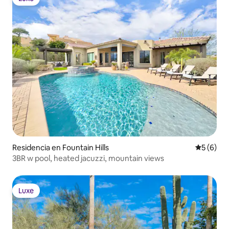
Luxe
Residencia en Fountain Hills
Calificac
5 (6)
3BR w pool, heated jacuzzi, mountain views
Luxe
Luxe