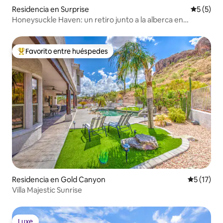
Residencia en Surprise
Calificac
5 (5)
Honeysuckle Haven: un retiro junto a la alberca en
Surprise
Favorito entre huéspedes
De los mejores en Favorito entre huéspedes
Residencia en Gold Canyon
Calificaci
5 (17)
Villa Majestic Sunrise
Luxe