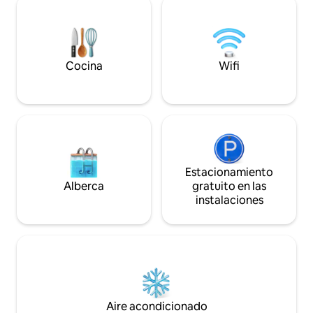
en bote/pesca en 
perfecta para relajarte bajo el cielo
River. Cerca de la
abierto. En el interior, los elementos
Loop 202. A 30 min
industriales se mezclan a la perfección
aeropuertos Phoen
con tonos de cedro cálidos, creando un
Phoenix Mesa Gate
ambiente acogedor ideal tanto para la
Cocina
Wifi
viven cerca.
relajación como para la inspiración.
Estacionamiento
Alberca
gratuito en las
instalaciones
Aire acondicionado