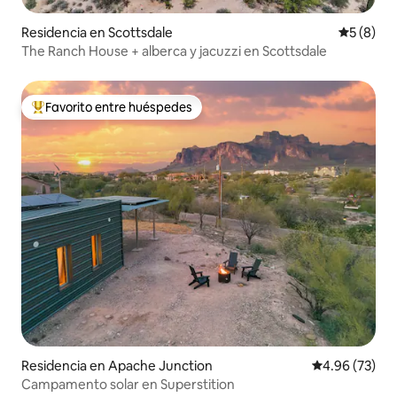
Residencia en Scottsdale
Calificac
5 (8)
The Ranch House + alberca y jacuzzi en Scottsdale
Favorito entre huéspedes
De los mejores en Favorito entre huéspedes
Residencia en Apache Junction
Calificación p
4.96 (73)
Campamento solar en Superstition