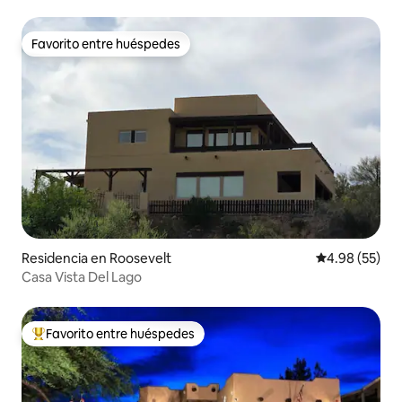
Favorito entre huéspedes
Favorito entre huéspedes
Residencia en Roosevelt
Calificación p
4.98 (55)
Casa Vista Del Lago
Favorito entre huéspedes
De los mejores en Favorito entre huéspedes