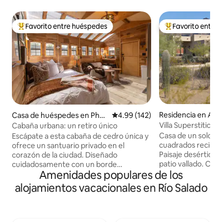
Favorito entre huéspedes
Favorito entre
De los mejores en Favorito entre huéspedes
De los mejores en
Residencia en Ap
Casa de huéspedes en Pho
Calificación promedio: 4.99 de 5
4.99 (142)
ion
enix
Villa Superstition
Cabaña urbana: un retiro único
Casa de un solo pi
Escápate a esta cabaña de cedro única y
cuadrados recien
ofrece un santuario privado en el
Paisaje desértico 
corazón de la ciudad. Diseñado
patio vallado. Coc
cuidadosamente con un borde
Amenidades populares de los
equipada, sala de e
moderno, cuenta con amplias ventanas
lavandería, 3 dormi
que inundan el interior con luz natural
alojamientos vacacionales en Río Salado
espacio de trabaj
pero manteniendo una sensación
A minutos de send
acogedora y aislada. En el exterior, un
espectaculares mo
patio privado, donde encontrarás una
el bosque naciona
antigua bañera/ducha con patas,