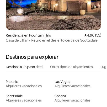
Residencia en Fountain Hills
Calificación p
4.96 (55)
Casa de Lillian - Retiro en el desierto cerca de Scottsdale
Destinos para explorar
Destinos a un paso de ti
Otros tipos de alojamientos
Lug
Phoenix
Las Vegas
Alquileres vacacionales
Alquileres vacacionales
Scottsdale
Sedona
Alquileres vacacionales
Alquileres vacacionales