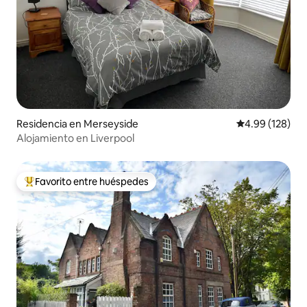
Residencia en Merseyside
Calificación pr
4.99 (128)
Alojamiento en Liverpool
Favorito entre huéspedes
De los mejores en Favorito entre huéspedes