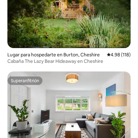
Lugar para hospedarte en Burton, Cheshire
Calificación p
4.98 (118)
Cabaña The Lazy Bear Hideaway en Cheshire
Superanfitrión
Superanfitrión