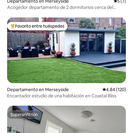
Departamento en Merseyside
Calificac
5 (7)
Acogedor departamento de 2 dormitorios cerca del
centro de la ciudad
Favorito entre huéspedes
De los mejores en Favorito entre huéspedes
Departamento en Merseyside
Calificación pr
4.84 (120)
Encantador estudio de una habitación en Coastal Bliss
Superanfitrión
Superanfitrión