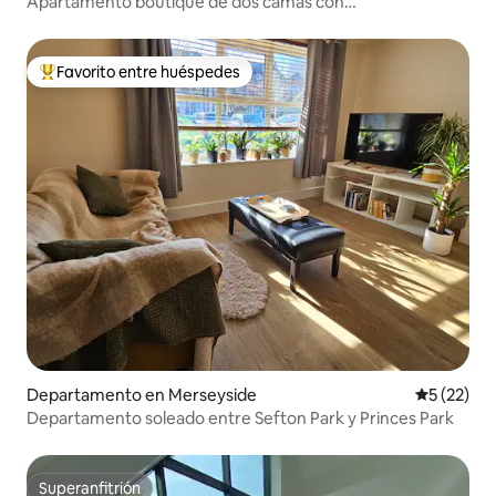
Apartamento boutique de dos camas con
estacionamiento gratuito
Favorito entre huéspedes
De los mejores en Favorito entre huéspedes
Departamento en Merseyside
Calificaci
5 (22)
Departamento soleado entre Sefton Park y Princes Park
Superanfitrión