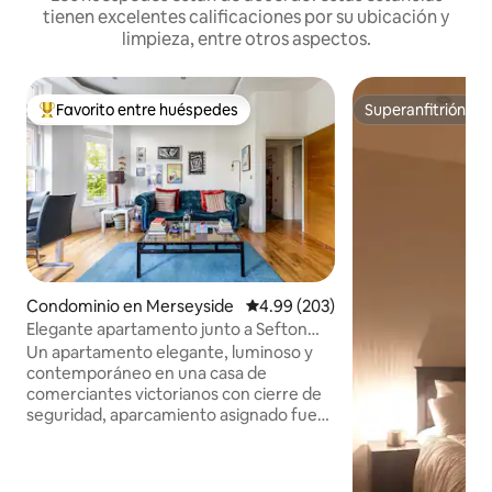
tienen excelentes calificaciones por su ubicación y
limpieza, entre otros aspectos.
Favorito entre huéspedes
Superanfitrión
De los mejores en Favorito entre huéspedes
Superanfitrión
Condominio en Merseyside
Calificación promedio: 4.99 de 5
4.99 (203)
Elegante apartamento junto a Sefton
Park con aparcamiento
Un apartamento elegante, luminoso y
contemporáneo en una casa de
comerciantes victorianos con cierre de
seguridad, aparcamiento asignado fuera
de la calle y cámaras de seguridad. A 5
minutos a pie del hermoso Sefton Park y
de la vibrante Lark Lane. A 5 minutos en