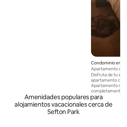
coche del centro de Liverpool y de los
muelles. A 15 minutos de Anfield.
También es cómodo para trenes y
autobuses. 2 dormitorios (1 baño
privado), gran baño familiar. Cocina
totalmente equipada que conduce a la
sala de estar y al comedor. Jardín
comunitario exterior y almacenamiento
de bicicletas. Ubicación perfecta para
viajes de placer o de negocios.
Condominio en Di
Apartamento con v
Disfruta de tu esta
apartamento con vi
Apartamento mod
completamente nu
Amenidades populares para
perfecto para aqu
privacidad y seguridad. Cerca d
alojamientos vacacionales cerca de
de la ciudad. A poc
Sefton Park
supertienda Tesco,
comida para lleva
equipada, acceso g