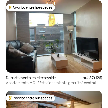
Favorito entre huéspedes
De los mejores en Favorito entre huéspedes
Departamento en Merseyside
Calificación p
4.87 (126)
Apartamento MC - "Estacionamiento gratuito" central
Favorito entre huéspedes
De los mejores en Favorito entre huéspedes