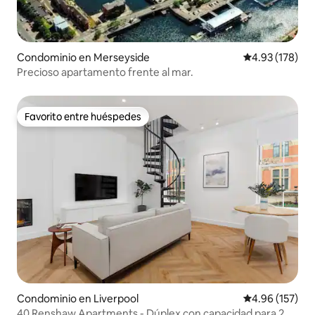
Condominio en Merseyside
Calificación p
4.93 (178)
Precioso apartamento frente al mar.
Favorito entre huéspedes
Favorito entre huéspedes
Condominio en Liverpool
Calificación p
4.96 (157)
40 Renshaw Apartments - Dúplex con capacidad para 2