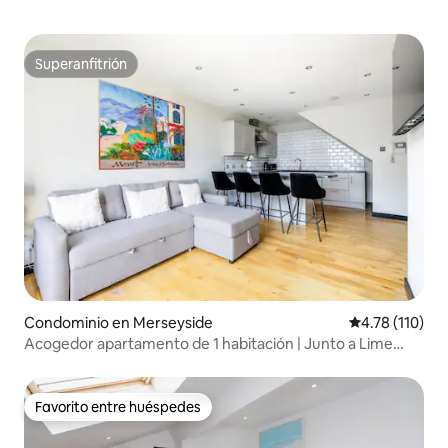
Superanfitrión
Superanfitrión
Condominio en Merseyside
Calificación p
4.78 (110)
Acogedor apartamento de 1 habitación | Junto a Lime
Street
Favorito entre huéspedes
Favorito entre huéspedes