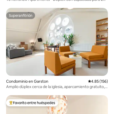
personas en el centro de la ciudad
Superanfitrión
Superanfitrión
Condominio en Garston
Calificación p
4.85 (156)
Amplio dúplex cerca de la iglesia, aparcamiento gratuito, a
20 min del centro
Favorito entre huéspedes
De los mejores en Favorito entre huéspedes