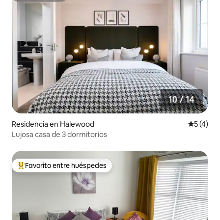
Residencia en Halewood
Calificac
5 (4)
Lujosa casa de 3 dormitorios
Favorito entre huéspedes
De los mejores en Favorito entre huéspedes