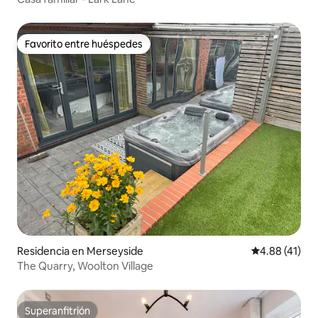
Favorito entre huéspedes
Favorito entre huéspedes
Residencia en Merseyside
Calificación 
4.88 (41)
The Quarry, Woolton Village
Superanfitrión
Superanfitrión