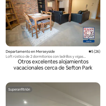
Departamento en Merseyside
Calificaci
5 (26)
Loft rústico de 2 dormitorios con ladrillos y vigas
Otros excelentes alojamientos
expuestas
vacacionales cerca de Sefton Park
Superanfitrión
Superanfitrión