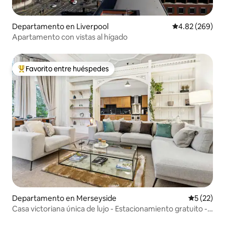
Departamento en Liverpool
Calificación pr
4.82 (269)
Apartamento con vistas al hígado
Favorito entre huéspedes
De los mejores en Favorito entre huéspedes
Departamento en Merseyside
Calificaci
5 (22)
Casa victoriana única de lujo - Estacionamiento gratuito - 3
camas