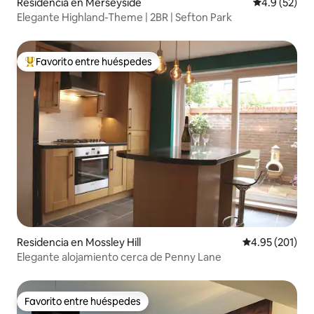
Residencia en Merseyside
Calificación
4.9 (52)
Elegante Highland-Theme | 2BR | Sefton Park
Favorito entre huéspedes
De los mejores en Favorito entre huéspedes
Residencia en Mossley Hill
Calificación p
4.95 (201)
Elegante alojamiento cerca de Penny Lane
Favorito entre huéspedes
Favorito entre huéspedes