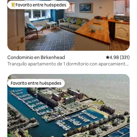
Favorito entre huéspedes
De los mejores en Favorito entre huéspedes
Condominio en Birkenhead
Calificación p
4.98 (331)
Tranquilo apartamento de 1 dormitorio con aparcamiento
fuera de la carretera
Favorito entre huéspedes
Favorito entre huéspedes