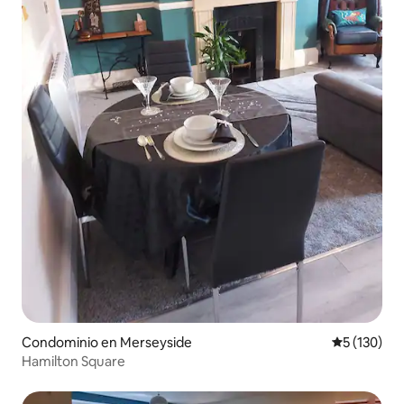
Condominio en Merseyside
Calificació
5 (130)
Hamilton Square