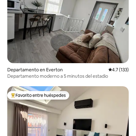
Departamento en Everton
Calificación 
4.7 (133)
Departamento moderno a 5 minutos del estadio
Favorito entre huéspedes
De los mejores en Favorito entre huéspedes