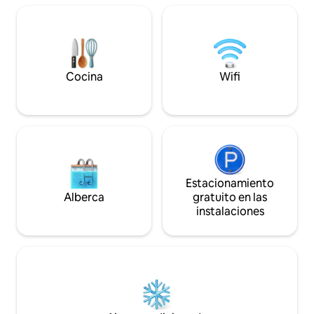
Café, té y azúcar d
agua de manantial 
minutos a pie de l
gimnasio del ayunt
Además de un esp
bluetooth. Hay es
Cocina
Wifi
calle. Cocina tota
Estacionamiento
Alberca
gratuito en las
instalaciones