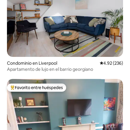
Condominio en Liverpool
Calificación pr
4.92 (236)
Apartamento de lujo en el barrio georgiano
Favorito entre huéspedes
De los mejores en Favorito entre huéspedes