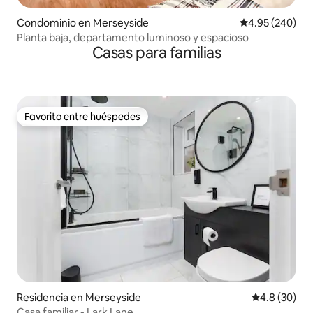
Condominio en Merseyside
Calificación pr
4.95 (240)
Planta baja, departamento luminoso y espacioso
Casas para familias
Favorito entre huéspedes
Favorito entre huéspedes
Residencia en Merseyside
Calificación
4.8 (30)
Casa familiar - Lark Lane