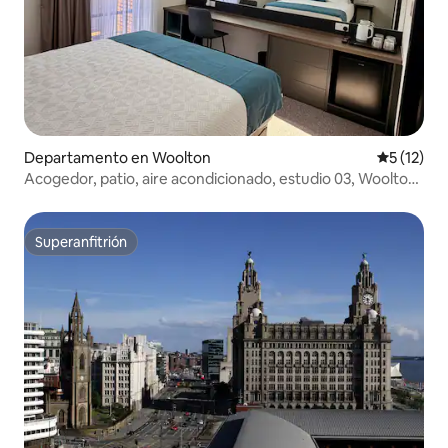
Departamento en Woolton
Calificaci
5 (12)
Acogedor, patio, aire acondicionado, estudio 03, Woolton
Village.
Superanfitrión
Superanfitrión