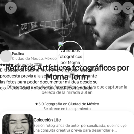
Ir
al
contenido
Paulina
Ciudad de México, México
·
febrero de 2026
Retratos Artísticos fotográficos por
,
El trabajo de Paloma fue muy profesional, desde la
Moma Torm
propuesta previa a la sesión hasta su guía durante
las fotos para poder documentar mi idea desde su
Ofrezco una experiencia fotográfica y creativa que capturan la
ojo. ¡Flexibilidad y mucho talento! Recomendada
belleza de la mirada autén
5.0
·
Fotografía en Ciudad de México
,
Se ofrece en tu alojamiento
Colección Lite
Sesión fotográfica de autor personalizada, que incluye
una consulta creativa previa para desarrollar el