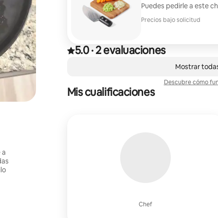
Puedes pedirle a este c
Precios bajo solicitud
5.0
·
2 evaluaciones
Calificación de 5.0 estrellas sobre 5 basada en 
,
Mostrando 0 de 0 elementos
Mostrar todas
Descubre cómo func
Mis cualificaciones
 a
das
lo
Chef