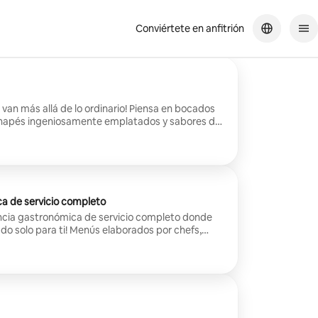
Conviértete en anfitrión
o!
 van más allá de lo ordinario! Piensa en bocados
canapés ingeniosamente emplatados y sabores de
fectamente diseñado para sorprender a los
l tono para una experiencia culinaria inolvidable!
a de servicio completo
encia gastronómica de servicio completo donde
do solo para ti! Menús elaborados por chefs,
taurante y un servicio impecable en la
ogar. Siéntate, relájate y disfruta de cada plato.
ereces, reserva ahora!