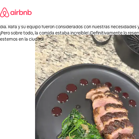
Ir
Crystal
al
Estados Unidos
contenido
·
Hace 3 semanas
,
Reservamos un almuerzo y una cena en casa para 16 personas para una
día. Rafa y su equipo fueron considerados con nuestras necesidades y
¡Pero sobre todo, la comida estaba increíble! ¡Definitivamente lo re
estemos en la ciudad!