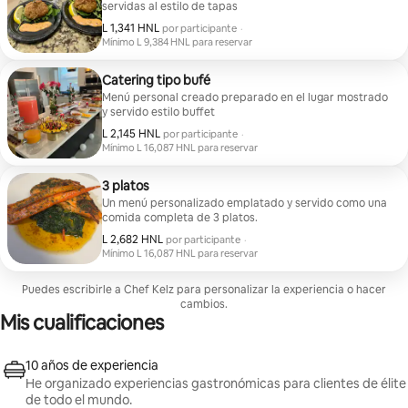
servidas al estilo de tapas
L 1,341 HNL
L 1,341 HNL por participante
por participante
·
Mínimo L 9,384 HNL para reservar
Mínimo L 9,384 HNL para reservar
Catering tipo bufé
Menú personal creado preparado en el lugar mostrado
y servido estilo buffet
L 2,145 HNL
L 2,145 HNL por participante
por participante
·
Mínimo L 16,087 HNL para reservar
Mínimo L 16,087 HNL para reservar
3 platos
Un menú personalizado emplatado y servido como una
comida completa de 3 platos.
L 2,682 HNL
L 2,682 HNL por participante
por participante
·
Mínimo L 16,087 HNL para reservar
Mínimo L 16,087 HNL para reservar
Puedes escribirle a Chef Kelz para personalizar la experiencia o hacer
cambios.
Mis cualificaciones
10 años de experiencia
He organizado experiencias gastronómicas para clientes de élite
de todo el mundo.