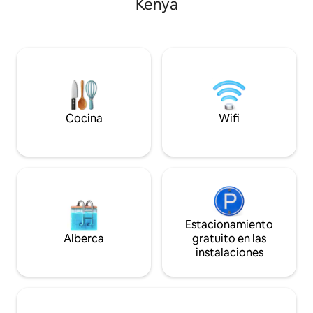
Kenya
Poder Judicial. Asequible para tu
exuberante bosqu
estancia y el mejor Airbnb de la zona.
huéspedes disfru
Estamos justo al lado de la carretera y
locales, senderos 
ofrecemos estacionamiento gratuito,
esfuerzos de adop
wifi gratuito, un buen espacio de trabajo,
mezclando la cult
TV y una plancha para mantener tu ropa
administración am
de oficina ordenada. Nota: Puedes
la amabilidad del 
disfrutar de los alimentos en el CBD de
respira el aire fre
Wote y volver.
saborea la vida rur
Cocina
Wifi
Estacionamiento
Alberca
gratuito en las
instalaciones