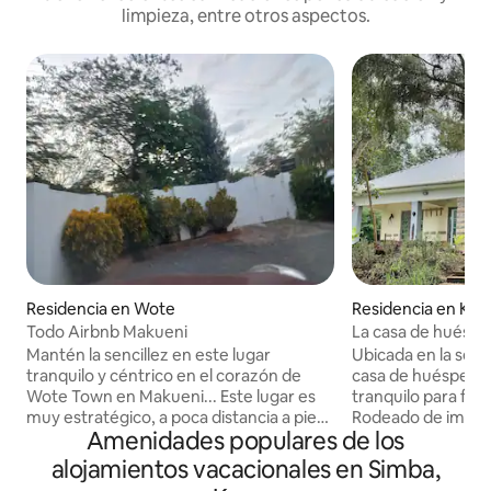
limpieza, entre otros aspectos.
Residencia en Wote
Residencia en Kik
Todo Airbnb Makueni
La casa de huésp
Mantén la sencillez en este lugar
Ubicada en la sere
tranquilo y céntrico en el corazón de
casa de huéspedes
Wote Town en Makueni... Este lugar es
tranquilo para fami
muy estratégico, a poca distancia a pie
Rodeado de impres
Amenidades populares de los
de la ciudad... al Centro Huduma
ofrece una profun
Makueni, a la mayoría de las oficinas
a través de la comi
alojamientos vacacionales en Simba,
gubernamentales, y justo cerca del
actividades agríco