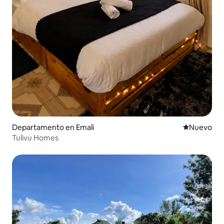
Departamento en Emali
Nuevo aloj
Nuevo
Tulivu Homes