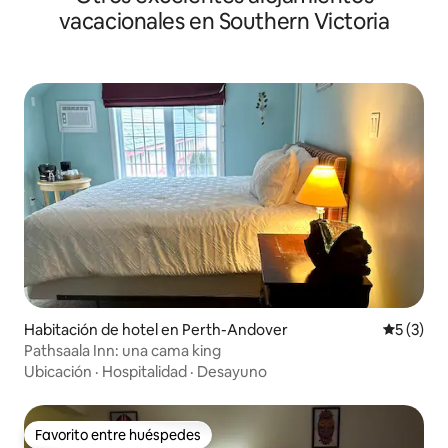
vacacionales en Southern Victoria
Habitación de hotel en Perth-Andover
Calificac
5 (3)
Pathsaala Inn: una cama king
Ubicación
·
Hospitalidad
·
Desayuno
Favorito entre huéspedes
Favorito entre huéspedes