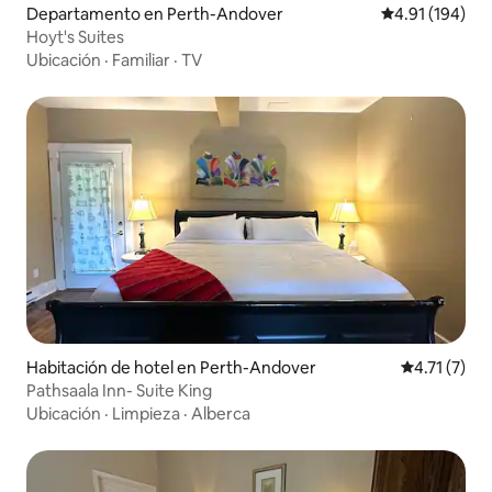
Departamento en Perth-Andover
Calificación p
4.91 (194)
Hoyt's Suites
Ubicación
·
Familiar
·
TV
Habitación de hotel en Perth-Andover
Calificación
4.71 (7)
Pathsaala Inn- Suite King
Ubicación
·
Limpieza
·
Alberca