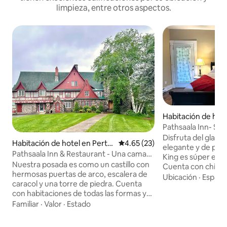
limpieza, entre otros aspectos.
Habitación de hot
ndover
Pathsaala Inn- Sui
Disfruta del glamo
Habitación de hotel en Perth
Calificación promedio: 4.65 de 
4.65 (23)
elegante y de prim
-Andover
Pathsaala Inn & Restaurant - Una cama
King es súper espa
queen
Nuestra posada es como un castillo con
Cuenta con chimen
hermosas puertas de arco, escalera de
bañera de hidroma
Ubicación
·
Espaci
caracol y una torre de piedra. Cuenta
Un delicioso desay
con habitaciones de todas las formas y
incluido en tu est
tamaños, decoradas con obras de arte
Familiar
·
Valor
·
Estado
todos nuestros h
únicas de todo el mundo. Te invitamos a
acceso a nuestra p
darte un chapuzón en nuestra piscina o