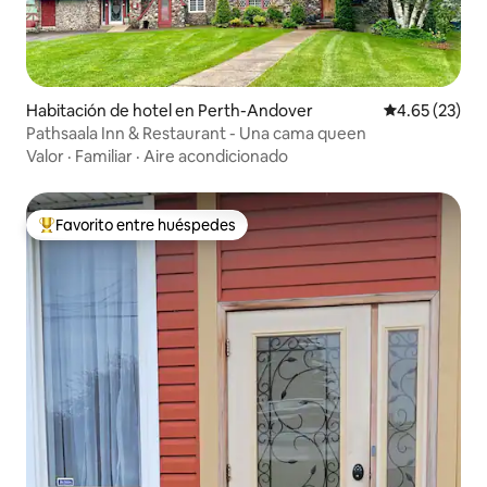
Habitación de hotel en Perth-Andover
Calificación 
4.65 (23)
Pathsaala Inn & Restaurant - Una cama queen
Valor
·
Familiar
·
Aire acondicionado
Favorito entre huéspedes
De los mejores en Favorito entre huéspedes