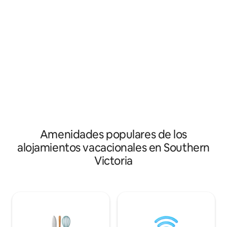
sumergirte en el jacuzzi. Nuestra
ubicación lo convierte en una gran
parada a medio camino entre Quebec y
PEI o Nueva Escocia. No se pasa por alto
ningún detalle en este encantador y
exclusivo lugar para hospedarte.
Amenidades populares de los
alojamientos vacacionales en Southern
Victoria