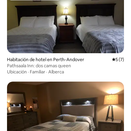
Habitación de hotel en Perth-Andover
Calificac
5 (7)
Pathsaala Inn: dos camas queen
Ubicación
·
Familiar
·
Alberca