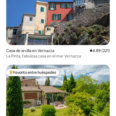
Casa de arcilla en Vernazza
Calificación p
4.89 (221)
La Pinta, fabulosa casa en el mar Vernazza
Favorito entre huéspedes
De los mejores en Favorito entre huéspedes