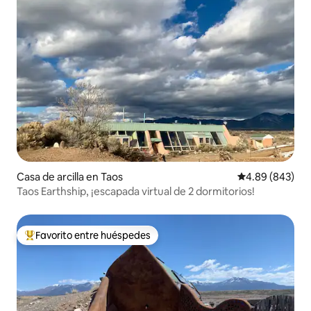
Casa de arcilla en Taos
Calificación pr
4.89 (843)
Taos Earthship, ¡escapada virtual de 2 dormitorios!
Favorito entre huéspedes
De los mejores en Favorito entre huéspedes