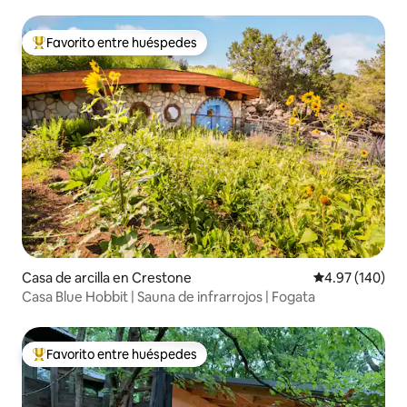
Favorito entre huéspedes
De los mejores en Favorito entre huéspedes
Casa de arcilla en Crestone
Calificación pr
4.97 (140)
Casa Blue Hobbit | Sauna de infrarrojos | Fogata
Favorito entre huéspedes
De los mejores en Favorito entre huéspedes