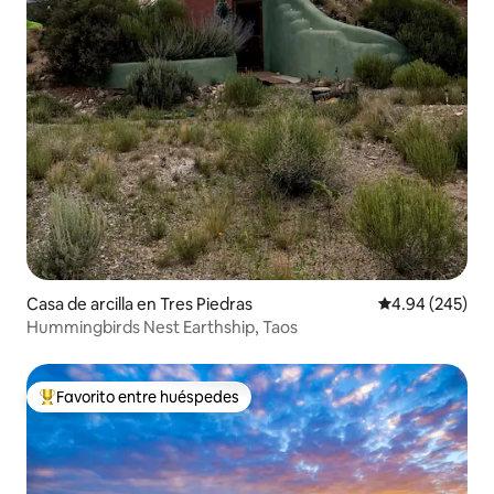
Casa de arcilla en Tres Piedras
Calificación pr
4.94 (245)
Hummingbirds Nest Earthship, Taos
Favorito entre huéspedes
De los mejores en Favorito entre huéspedes