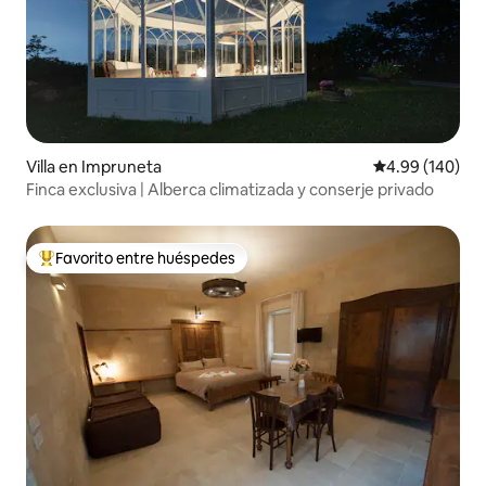
Villa en Impruneta
Calificación pr
4.99 (140)
Finca exclusiva | Alberca climatizada y conserje privado
Favorito entre huéspedes
De los mejores en Favorito entre huéspedes