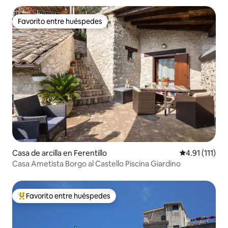
Favorito entre huéspedes
Favorito entre huéspedes
Casa de arcilla en Ferentillo
Calificación p
4.91 (111)
Casa Ametista Borgo al Castello Piscina Giardino
Favorito entre huéspedes
De los mejores en Favorito entre huéspedes