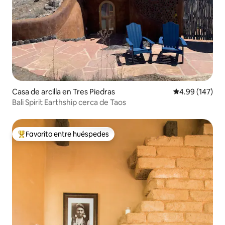
Casa de arcilla en Tres Piedras
Calificación pr
4.99 (147)
Bali Spirit Earthship cerca de Taos
Favorito entre huéspedes
De los mejores en Favorito entre huéspedes