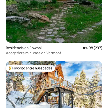
Residencia en Pownal
Calificación pr
4.98 (297)
Acogedora mini casa en Vermont
Favorito entre huéspedes
De los mejores en Favorito entre huéspedes