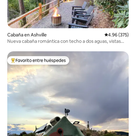
Cabaña en Ashville
Calificación pr
4.96 (375)
Nueva cabaña romántica con techo a dos aguas, vistas
espectaculares, jacuzzi, se admiten mascotas
Favorito entre huéspedes
De los mejores en Favorito entre huéspedes