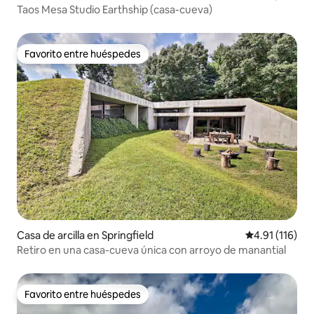
Taos Mesa Studio Earthship (casa-cueva)
Favorito entre huéspedes
Favorito entre huéspedes
Casa de arcilla en Springfield
Calificación p
4.91 (116)
Retiro en una casa-cueva única con arroyo de manantial
Favorito entre huéspedes
Favorito entre huéspedes