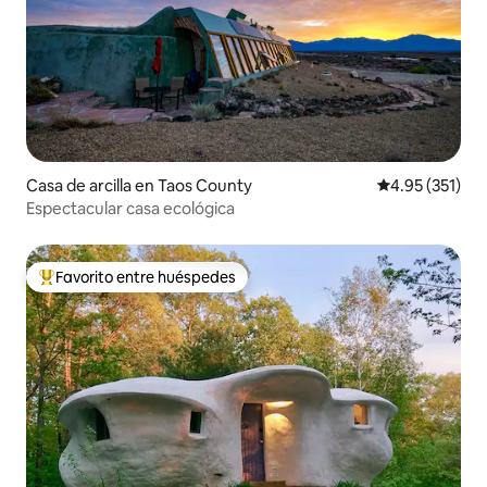
Casa de arcilla en Taos County
Calificación p
4.95 (351)
Espectacular casa ecológica
Favorito entre huéspedes
De los mejores en Favorito entre huéspedes