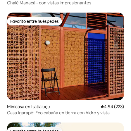
a
Chalé Manacá - con vistas impresionantes
Favorito entre huéspedes
Favorito entre huéspedes
Minicasa en Itatiaiuçu
Calificación pr
4.94 (223)
Casa Igarapé: Eco cabaña en tierra con hidro y vista