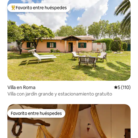
Favorito entre huéspedes
De los mejores en Favorito entre huéspedes
Villa en Roma
Calificació
5 (110)
Villa con jardín grande y estacionamiento gratuito
Favorito entre huéspedes
Favorito entre huéspedes