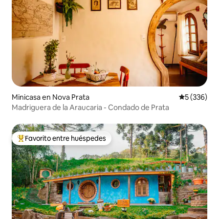
Minicasa en Nova Prata
Calificació
5 (336)
Madriguera de la Araucaria - Condado de Prata
Favorito entre huéspedes
De los mejores en Favorito entre huéspedes