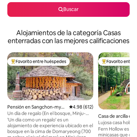
Buscar
Alojamientos de la categoría Casas
enterradas con las mejores calificaciones
Favorito entre huéspedes
Favorito entre
De los mejores en Favorito entre huéspedes
De los mejores en
Pensión en Sangchon-myeo
Calificación promedio: 4.98 de 5
4.98 (612)
n, Yeongdong-gun
Un día de regalo (En el bosque, Minju-
Casa de arcilla en
san)
'Un día como un regalo' es un
Lujosa casa hobbit
alojamiento de experiencia ubicado en el
con jacuzzi privad
Fern Hollow es una 
bosque en la cima de Domaryeong (700
minicasas que com