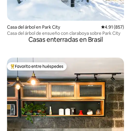
Casa del árbol en Park City
Calificación p
4.91 (857)
Casa del árbol de ensueño con claraboya sobre Park City
Casas enterradas en Brasil
Favorito entre huéspedes
De los mejores en Favorito entre huéspedes