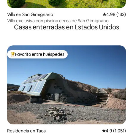
Villa en San Gimignano
Calificación p
4.98 (133)
Villa exclusiva con piscina cerca de San Gimignano
Casas enterradas en Estados Unidos
Favorito entre huéspedes
De los mejores en Favorito entre huéspedes
Residencia en Taos
Calificación pr
4.9 (1,051)