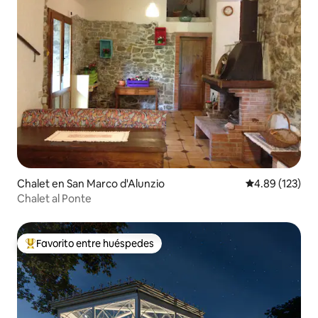
Chalet en San Marco d'Alunzio
Calificación p
4.89 (123)
Chalet al Ponte
Favorito entre huéspedes
De los mejores en Favorito entre huéspedes