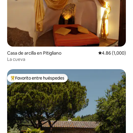
Casa de arcilla en Pitigliano
Calificación prom
4.86 (1,000)
La cueva
Favorito entre huéspedes
De los mejores en Favorito entre huéspedes