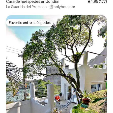
Casa de huéspedes en Jundiaí
Calificación p
4.95 (177)
La Guarida del Precioso - @holyhousebr
Favorito entre huéspedes
Favorito entre huéspedes