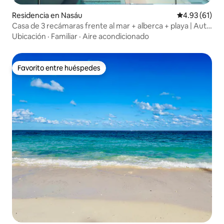
Residencia en Nasáu
Calificación 
4.93 (61)
Casa de 3 recámaras frente al mar + alberca + playa | Auto
incluido
Ubicación
·
Familiar
·
Aire acondicionado
Favorito entre huéspedes
Favorito entre huéspedes