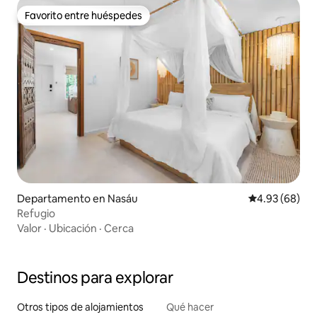
Favorito entre huéspedes
Favorito entre huéspedes
Departamento en Nasáu
Calificación p
4.93 (68)
Refugio
Valor
·
Ubicación
·
Cerca
Destinos para explorar
Otros tipos de alojamientos
Qué hacer