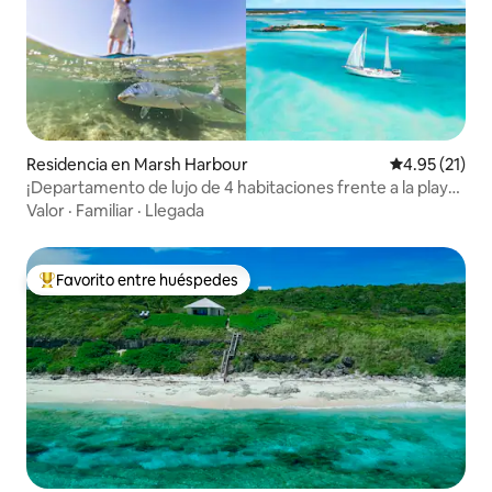
Residencia en Marsh Harbour
Calificación 
4.95 (21)
¡Departamento de lujo de 4 habitaciones frente a la playa
con vista al mar! Abaco Marsh Harbor
Valor
·
Familiar
·
Llegada
Favorito entre huéspedes
De los mejores en Favorito entre huéspedes