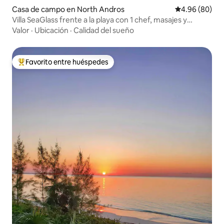
Casa de campo en North Andros
Calificación p
4.96 (80)
Villa SeaGlass frente a la playa con 1 chef, masajes y
pescado bonefish
Valor
·
Ubicación
·
Calidad del sueño
Favorito entre huéspedes
De los mejores en Favorito entre huéspedes