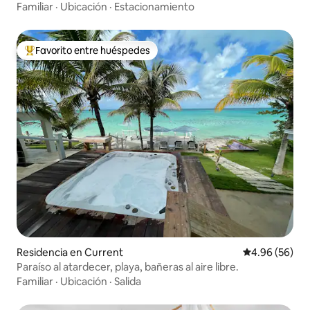
piscina
Familiar
·
Ubicación
·
Estacionamiento
Favorito entre huéspedes
De los mejores en Favorito entre huéspedes
Residencia en Current
Calificación p
4.96 (56)
Paraíso al atardecer, playa, bañeras al aire libre.
Familiar
·
Ubicación
·
Salida