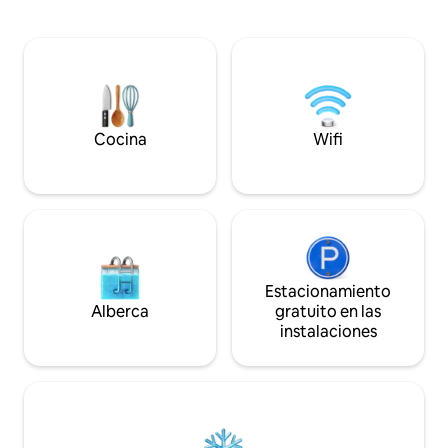
todas las direccio
al aire libre o mira la puesta de sol en el
tumbona, asa en la 
océano. Aislado pero conveniente, Lanai
playa o contempla l
es un refugio tranquilo para parejas o
fogata. Regala tu 
familias pequeñas que quieren la
pesca con mosca d
naturaleza a su puerta sin estar lejos de
hueso), una camin
lo que hace que Eleuthera sea especial.
arena, kayaks, tab
esnórquel justo al 
Cocina
Wifi
Estacionamiento
Alberca
gratuito en las
instalaciones