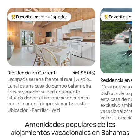
Favorito entre huéspedes
Favorito entre
De los mejores en Favorito entre huéspedes
De los mejores en
Residencia en Current
Calificación promedio: 4.95 de 
4.95 (43)
Escapada serena frente al mar | A solo
Residencia en Ge
unos pasos del mar
Lanai es una casa de campo bahameña
¡Casa nueva a est
fresca y moderna perfectamente
privada!
Disfruta de tu pro
situada donde el bosque se encuentra
esta casa de nuev
con el mar en la impresionante costa
exclusivo ambiente
norte de Eleuthera. Despiértate con
Ubicación
·
Familiar
·
Wifi
vacacional ofrece 
mañanas serenas y tranquilas y amplias
abierto, una cocin
Valor
·
Ubicación
·
vistas al agua, pasea por la pendiente
Amenidades populares de los
variedad de espacio
cubierta de hierba para remar o hacer
libre cómodos y f
alojamientos vacacionales en Bahamas
esnórquel en aguas poco profundas de
disfrutar de la bel
color azul claro, luego regresa a la parrilla