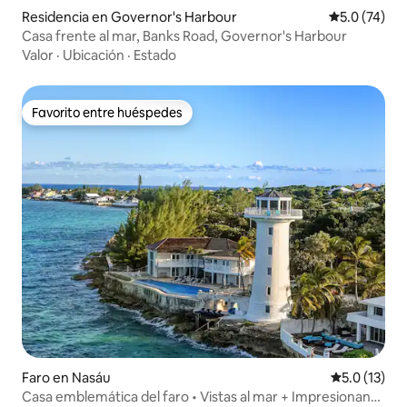
Residencia en Governor's Harbour
Calificación
5.0 (74)
Casa frente al mar, Banks Road, Governor's Harbour
Valor
·
Ubicación
·
Estado
Favorito entre huéspedes
Favorito entre huéspedes
Faro en Nasáu
Calificación
5.0 (13)
Casa emblemática del faro • Vistas al mar + Impresionante