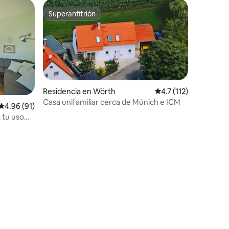
Superanfitrión
re huéspedes
Superanfitrión
Residencia en Wörth
Calificación promedio
4.7 (112)
Casa unifamiliar cerca de Múnich e ICM
Calificación promedio: 4.96 de 5; 91 evaluaciones
4.96 (91)
a tu uso