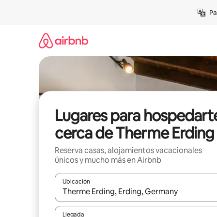
Ir
Pa
al
contenido
Lugares para hospedart
cerca de Therme Erding
Reserva casas, alojamientos vacacionales
únicos y mucho más en Airbnb
Ubicación
Cuando los resultados estén disponibles, podrás na
Llegada