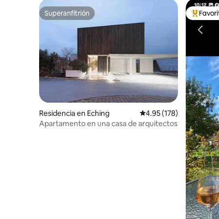
Superanfitrión
Favor
Superanfitrión
De los m
Residencia en Eching
Calificación promedio: 
4.95 (178)
Apartamento en una casa de arquitectos