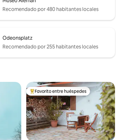
Museo Alemán
Recomendado por 480 habitantes locales
Odeonsplatz
Recomendado por 255 habitantes locales
Favorito entre huéspedes
De los mejores en Favorito entre huéspedes
iones