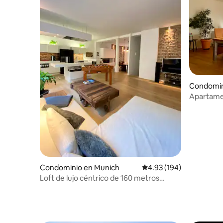
Condomin
hen
Apartamen
Condominio en Munich
Calificación promedio: 
4.93 (194)
Loft de lujo céntrico de 160 metros
cuadrados