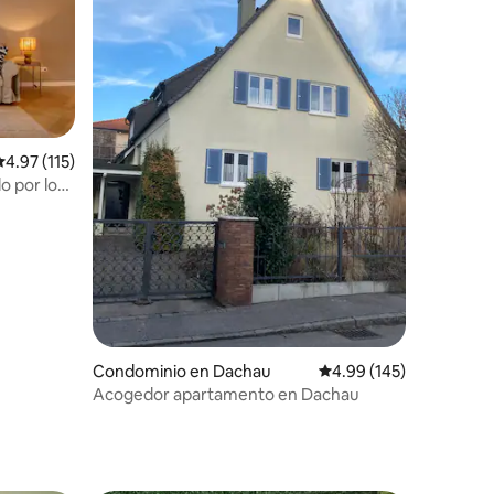
alificación promedio: 4.97 de 5; 115 evaluaciones
4.97 (115)
o por los
iones
Condominio en Dachau
Calificación promedio: 
4.99 (145)
Acogedor apartamento en Dachau