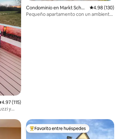
Condominio en Markt Schw
Calificación promedio: 
4.98 (130)
aben
Pequeño apartamento con un ambiente
agradable en el campo
alificación promedio: 4.97 de 5; 115 evaluaciones
4.97 (115)
zzi y
Favorito entre huéspedes
re huéspedes
De los mejores en Favorito entre huéspedes