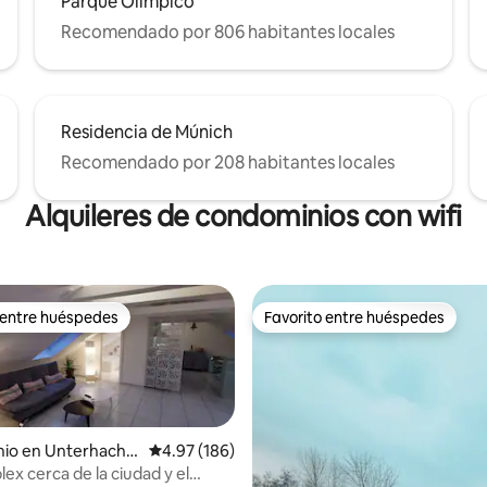
Parque Olímpico
Recomendado por 806 habitantes locales
Residencia de Múnich
Recomendado por 208 habitantes locales
Alquileres de condominios con wifi
 entre huéspedes
Favorito entre huéspedes
 entre huéspedes
Favorito entre huéspedes
io en Unterhachin
Calificación promedio: 4.97 de 5; 186 evaluac
4.97 (186)
ex cerca de la ciudad y el