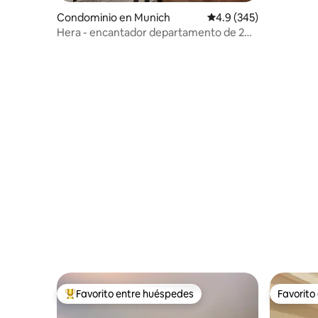
bosque, c
Condominio en Munich
Calificación promedio:
4.9 (345)
Hera - encantador departamento de 2
recámaras en el centro de la ciudad
Favorito entre huéspedes
Favorito
De los mejores en Favorito entre huéspedes
Favorito