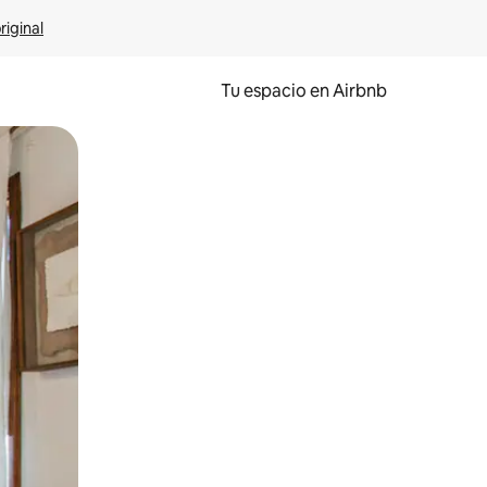
riginal
Tu espacio en Airbnb
ien tocando y deslizando la pantalla.