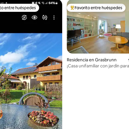
ito entre huéspedes
Favorito entre huéspedes
ejores en Favorito entre huéspedes
De los mejores en Favorito ent
Residencia en Grasbrunn
¡Casa unifamiliar con jardín par
4.95 de 5; 178 evaluaciones
exclusivo!