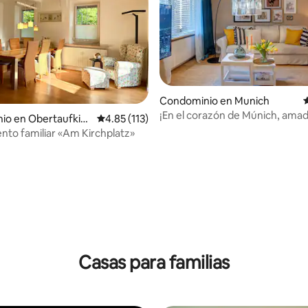
Condominio en Munich
C
¡En el corazón de Múnich, amad
io en Obertaufkirc
Calificación promedio: 4.85 de 5; 113 evaluac
4.85 (113)
huéspedes!
to familiar «Am Kirchplatz»
4.93 de 5; 194 evaluaciones
Casas para familias