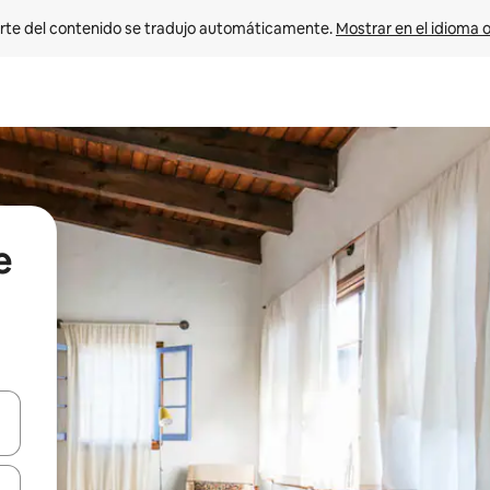
rte del contenido se tradujo automáticamente. 
Mostrar en el idioma o
e
vegar usando las teclas de las flechas hacia arriba y hacia abajo, o b