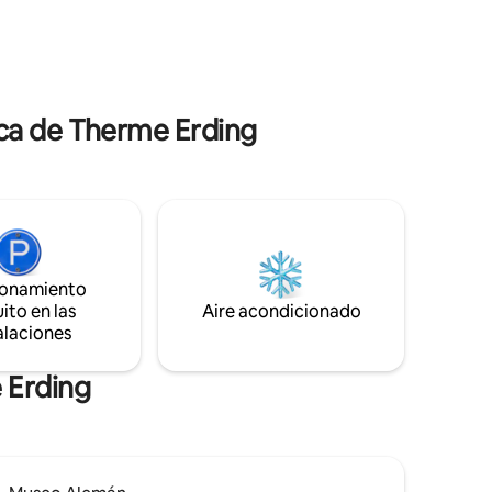
r, espejo
información adicional en el apartamento.
sión
 cajón!
ca de Therme Erding
ionamiento
ito en las
Aire acondicionado
alaciones
 Erding