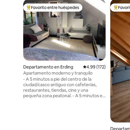
Favorito entre huéspedes
Favor
De los mejores en Favorito entre huéspedes
De los m
Departamento en Erding
Calificación promedio: 
4.99 (172)
Apartamento moderno y tranquilo
- A 5 minutos a pie del centro de la
ciudad/casco antiguo con cafeterías,
restaurantes, tiendas, cine y una
pequeña zona peatonal. - A 5 minutos en
coche de las termas de Erding o de la
línea de autobús 570, parada de autobús
a 50 m - A 1 minuto a pie del parque
municipal - A 25 minutos a pie de la zona
de recreo Estanque Kronthaler/piscina
municipal/ pista de hielo - A 15 minutos
Departam