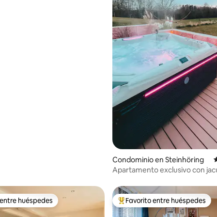
lima
 4.9 de 5; 345 evaluaciones
Condominio en Steinhöring
C
Apartamento exclusivo con jacu
vistas a la montaña
 entre huéspedes
Favorito entre huéspedes
 entre huéspedes
De los mejores en Favorito ent