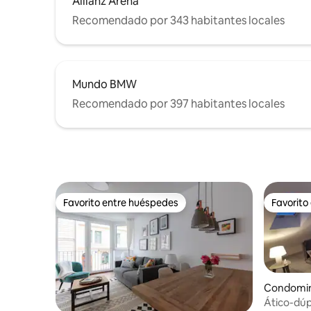
Allianz Arena
Recomendado por 343 habitantes locales
Mundo BMW
Recomendado por 397 habitantes locales
Favorito entre huéspedes
Favorito
Favorito entre huéspedes
Favorito
Condomin
g
Ático-dúpl