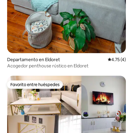
Departamento en Eldoret
Calificación
4.75 (4)
Acogedor penthouse rústico en Eldoret
Favorito entre huéspedes
Favorito entre huéspedes