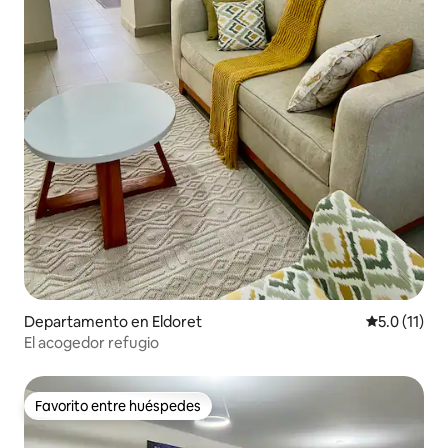
Departamento en Eldoret
Calificación
5.0 (11)
El acogedor refugio
Favorito entre huéspedes
Favorito entre huéspedes