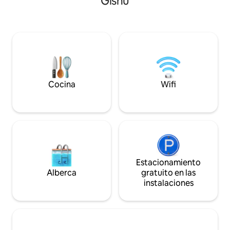
Gishu
en interiores bel
principal tiene baño privado y hay una
amplias salas de e
cocina totalmente equipada con acceso
totalmente equipa
a un patio trasero. Los huéspedes tienen
calidad hotelera d
acceso a una piscina compartida y a un
relajación pura. Di
gimnasio. El anfitrión está disponible
velocidad, TV inte
para ayudarte. Disfruta de comodidad,
salón de felpa y un
seguridad y conveniencia durante tu
ciudad, todo en un
estancia.
sereno.
Cocina
Wifi
Estacionamiento
Alberca
gratuito en las
instalaciones