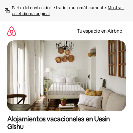
Ir
Parte del contenido se tradujo automáticamente. 
Mostrar 
al
en el idioma original
contenido
Tu espacio en Airbnb
Alojamientos vacacionales en Uasin
Gishu