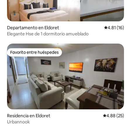
Departamento en Eldoret
Calificación 
4.81 (16)
Elegante Hse de 1 dormitorio amueblado
Favorito entre huéspedes
Favorito entre huéspedes
Residencia en Eldoret
Calificación p
4.88 (25)
Urbannook