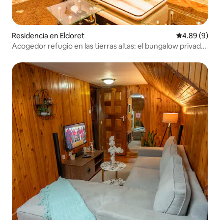
Residencia en Eldoret
Calificación
4.89 (9)
Acogedor refugio en las tierras altas: el bungalow privado
de Eldoret