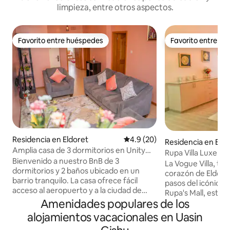
limpieza, entre otros aspectos.
Favorito entre huéspedes
Favorito entre h
Favorito entre huéspedes
Favorito entre h
Residencia en Eldoret
Calificación promedio: 4.9 de 
4.9 (20)
Residencia en Eldo
Amplia casa de 3 dormitorios en Unity
Rupa Villa Luxe
Gardens, Eldoret
Bienvenido a nuestro BnB de 3
La Vogue Villa, tu 
dormitorios y 2 baños ubicado en un
corazón de Eldore
barrio tranquilo. La casa ofrece fácil
pasos del icónico 
acceso al aeropuerto y a la ciudad de
Rupa's Mall, esta e
Eldoret, y tiene un amplio aparcamiento.
Amenidades populares de los
dormitorios ofrec
Disfruta de llegada autónoma, wifi
perfecta de elega
alojamientos vacacionales en Uasin
rápido y un televisor inteligente en la
comodidad y convenienci
amplia sala de estar. El dormitorio