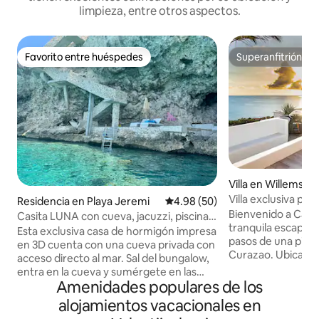
limpieza, entre otros aspectos.
Favorito entre huéspedes
Superanfitrión
Favorito entre huéspedes
Superanfitrión
Villa en Willemsta
Villa exclusiva para
Residencia en Playa Jeremi
Calificación promedio: 4.98 de 
4.98 (50)
mar, piscina y play
Bienvenido a Cas A
Casita LUNA con cueva, jacuzzi, piscina,
tranquila escapada
barbacoa, etc.
Esta exclusiva casa de hormigón impresa
pasos de una pinto
en 3D cuenta con una cueva privada con
Curazao. Ubicada en la comunidad
acceso directo al mar. Sal del bungalow,
cerrada y segura d
entra en la cueva y sumérgete en las
para 10 personas 
Amenidades populares de los
aguas cristalinas del Caribe. Observa
familias y grupos
delfines, atunes y corales vibrantes
alojamientos vacacionales en
comodidad, privaci
mientras buceas. Ofrecemos el equipo,