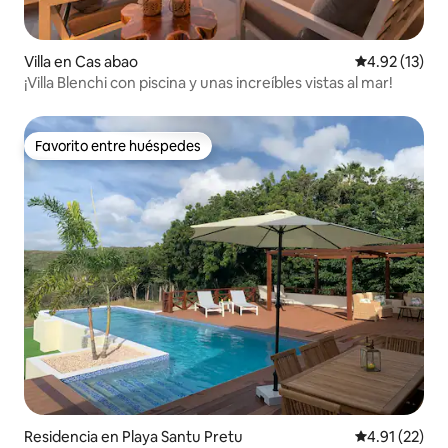
Villa en Cas abao
Calificación 
4.92 (13)
¡Villa Blenchi con piscina y unas increíbles vistas al mar!
Favorito entre huéspedes
Favorito entre huéspedes
Residencia en Playa Santu Pretu
Calificación 
4.91 (22)