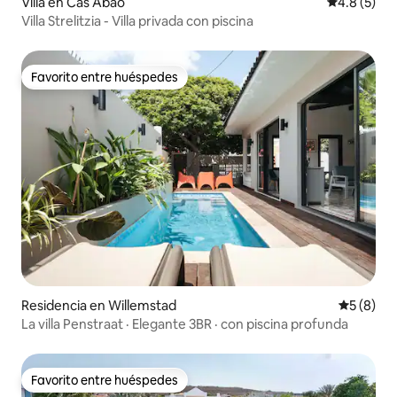
Villa en Cas Abao
Calificació
4.8 (5)
Villa Strelitzia - Villa privada con piscina
Favorito entre huéspedes
Favorito entre huéspedes
Residencia en Willemstad
Calificac
5 (8)
La villa Penstraat · Elegante 3BR · con piscina profunda
Favorito entre huéspedes
Favorito entre huéspedes