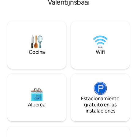
Valentijnsbaai
vistas panorámicas
la jarra de enfriamiento y los sups de
terraza y la piscina
forma gratuita. Disfruta de un cóctel en
entorno natural tr
el jacuzzi junto al acantilado con
distancia a pie de l
impresionantes vistas al mar y los
5 minutos en coche
mejores atardeceres de la isla. La
Abou, clasificada 
propiedad tiene dos bungalows privados
mundo por Nation
con imagen de espejo. Ponte en
2025.
contacto con nosotros para alquilar
ambos y tener todo exclusivo.
Cocina
Wifi
Estacionamiento
Alberca
gratuito en las
instalaciones