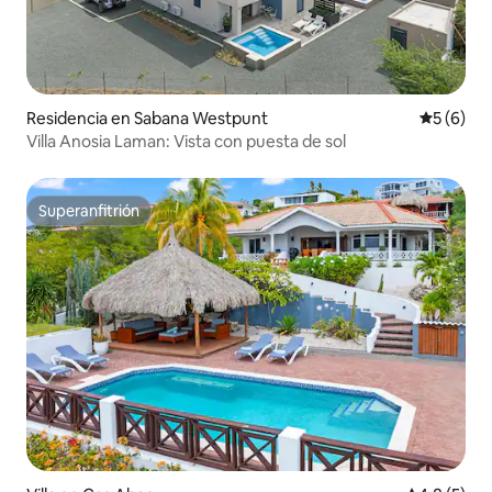
Residencia en Sabana Westpunt
Calificac
5 (6)
Villa Anosia Laman: Vista con puesta de sol
Superanfitrión
Superanfitrión