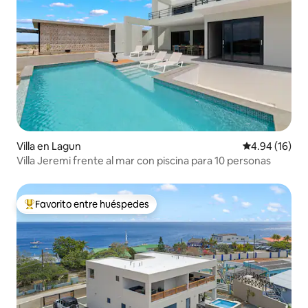
Villa en Lagun
Calificación 
4.94 (16)
Villa Jeremi frente al mar con piscina para 10 personas
Favorito entre huéspedes
De los mejores en Favorito entre huéspedes