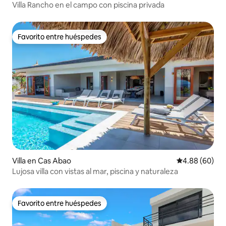
Villa Rancho en el campo con piscina privada
Favorito entre huéspedes
Favorito entre huéspedes
Villa en Cas Abao
Calificación p
4.88 (60)
Lujosa villa con vistas al mar, piscina y naturaleza
Favorito entre huéspedes
Favorito entre huéspedes