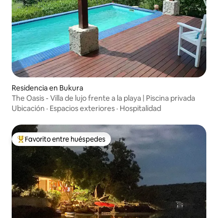
Residencia en Bukura
The Oasis - Villa de lujo frente a la playa | Piscina privada
Ubicación
·
Espacios exteriores
·
Hospitalidad
Favorito entre huéspedes
De los mejores en Favorito entre huéspedes