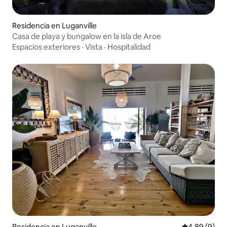
Residencia en Luganville
Casa de playa y bungalow en la isla de Aroe
Espacios exteriores
·
Vista
·
Hospitalidad
Residencia en Luganville
Calificación
4.89 (9)