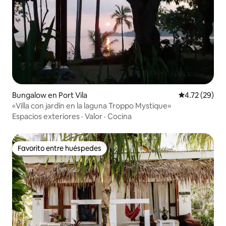
Bungalow en Port Vila
Calificación 
4.72 (29)
«Villa con jardín en la laguna Troppo Mystique»
Espacios exteriores
·
Valor
·
Cocina
Favorito entre huéspedes
Favorito entre huéspedes