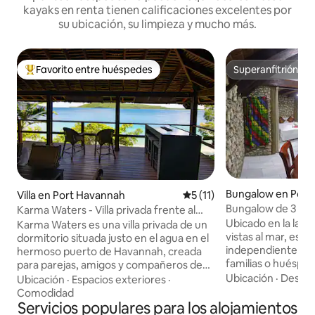
kayaks en renta tienen calificaciones excelentes por
su ubicación, su limpieza y mucho más.
Favorito entre huéspedes
Superanfitrión
De los mejores en Favorito entre huéspedes
Superanfitrión
Bungalow en Port 
Villa en Port Havannah
Calificación promedio: 5 de
5 (11)
Bungalow de 3 dorm
Karma Waters - Villa privada frente al
mar, desayuno y wi
Ubicado en la lade
mar y al arrecife
Karma Waters es una villa privada de un
vistas al mar, est
dormitorio situada justo en el agua en el
independiente es 
hermoso puerto de Havannah, creada
familias o huésped
para parejas, amigos y compañeros de
deseen un refugio
Ubicación
·
Desay
buceo que quieren reducir la velocidad,
Ubicación
·
Espacios exteriores
·
naturaleza. La hab
respirar profundamente y volver a
Comodidad
camas tamaño que
conectarse con el mar. Los huéspedes
Servicios populares para los alojamientos