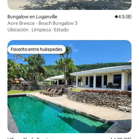
Bungalow en Luganville
Calificació
4.5 (8)
Aore Breeze - Beach Bungalow 3
Ubicación
·
Limpieza
·
Estado
Favorito entre huéspedes
Favorito entre huéspedes