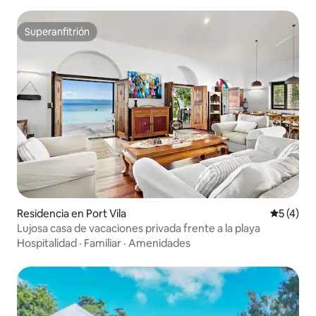
Superanfitrión
Superanfitrión
Residencia en Port Vila
Calificac
5 (4)
Lujosa casa de vacaciones privada frente a la playa
Hospitalidad
·
Familiar
·
Amenidades