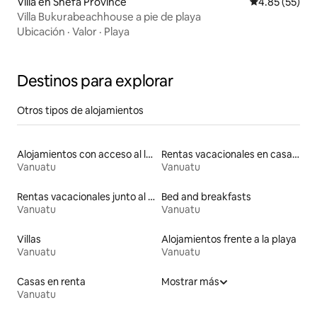
Villa en Shefa Province
Calificación 
4.85 (55)
Villa Bukurabeachhouse a pie de playa
Ubicación
·
Valor
·
Playa
Destinos para explorar
Otros tipos de alojamientos
Alojamientos con acceso al lago
Rentas vacacionales en casas de huéspedes
Vanuatu
Vanuatu
Rentas vacacionales junto al agua
Bed and breakfasts
Vanuatu
Vanuatu
Villas
Alojamientos frente a la playa
Vanuatu
Vanuatu
Casas en renta
Mostrar más
Vanuatu