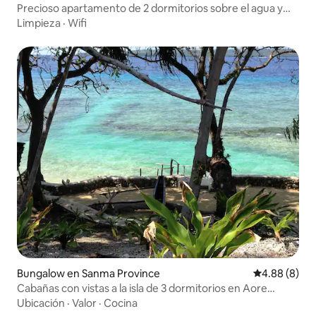
Precioso apartamento de 2 dormitorios sobre el agua y
con piscina
Limpieza
·
Wifi
Bungalow en Sanma Province
Calificación
4.88 (8)
Cabañas con vistas a la isla de 3 dormitorios en Aore
Island, Vanuatu
Ubicación
·
Valor
·
Cocina