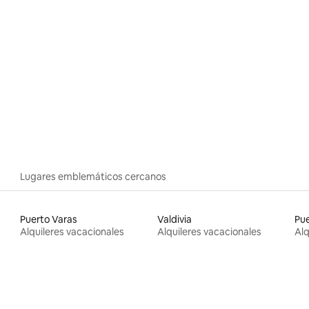
dio: 5 de 5; 3 evaluaciones
Lugares emblemáticos cercanos
Puerto Varas
Valdivia
Pu
Alquileres vacacionales
Alquileres vacacionales
Alq