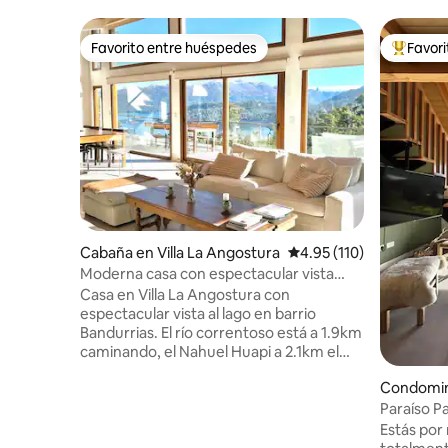
Favorito entre huéspedes
Favor
Favorito entre huéspedes
De los m
Cabaña en Villa La Angostura
Calificación promedio: 
4.95 (110)
Moderna casa con espectacular vista
lago y bosque
Casa en Villa La Angostura con
espectacular vista al lago en barrio
Bandurrias. El río correntoso está a 1.9km
caminando, el Nahuel Huapi a 2.1km el
Espejo Chico a 5km por el sendero del
Condomini
camino viejo. Tiene 3 dormitorios, dos
ariloche
Paraíso P
baños completos más toilette de
para 2
recepción. Cocina súper equipada. WIFI y
Estás por
cable por fibra óptica. Smart TV.