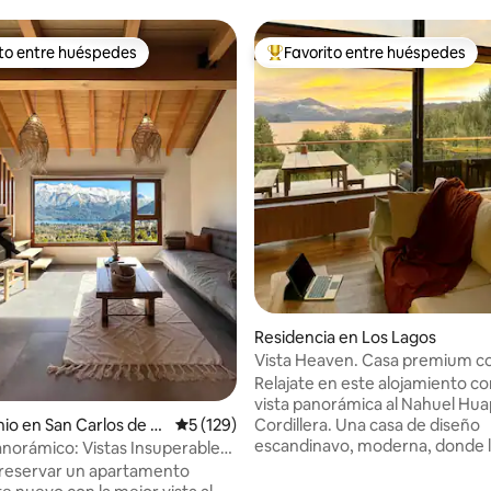
ito entre huéspedes
Favorito entre huéspedes
ejores en Favorito entre huéspedes
De los mejores en Favorito ent
4.95 de 5; 110 evaluaciones
Residencia en Los Lagos
Vista Heaven. Casa premium con
Lago.
Relajate en este alojamiento c
vista panorámica al Nahuel Huap
o en San Carlos de B
Calificación promedio: 5 de 5; 129 evaluac
5 (129)
Cordillera. Una casa de diseño
escandinavo, moderna, donde 
anorámico: Vistas Insuperables
y las lineas simples son protago
 reservar un apartamento
invita a descansar y conectarte