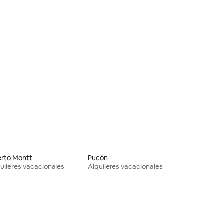
erto Montt
Pucón
uileres vacacionales
Alquileres vacacionales