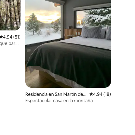
Calificación promedio: 4.94 de 5; 51 evaluaciones
4.94 (51)
sque para
Residencia en San Martín de l
Calificación promedio:
4.94 (18)
os Andes
Espectacular casa en la montaña
iones