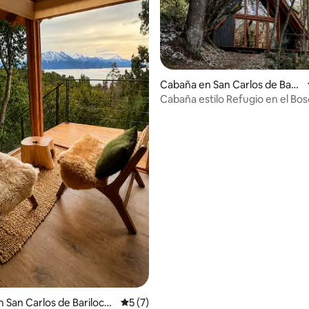
Cabaña en San Carlos de Baril
io: 5 de 5; 35 evaluaciones
oche
Cabaña estilo Refugio en el Bo
Parejas
 San Carlos de Bariloch
Calificación promedio: 5 de 5; 7 evaluac
5 (7)