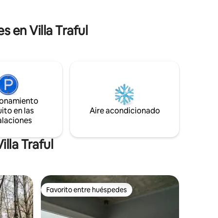
 a otra
casas las
 en Villa Traful
omedor
a, gran
ionamiento
ito en las
Aire acondicionado
alaciones
lla Traful
Favorito entre huéspedes
Favorito entre huéspedes