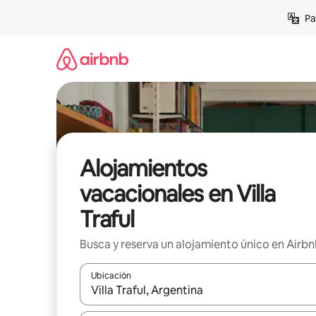
Ir
Pa
al
contenido
Alojamientos
vacacionales en Villa
Traful
Busca y reserva un alojamiento único en Airb
Ubicación
Cuando los resultados estén disponibles, podrás na