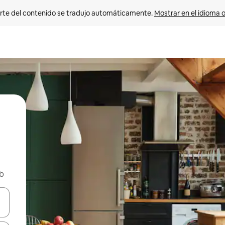
rte del contenido se tradujo automáticamente. 
Mostrar en el idioma o
nb
vegar usando las teclas de las flechas hacia arriba y hacia abajo, o b