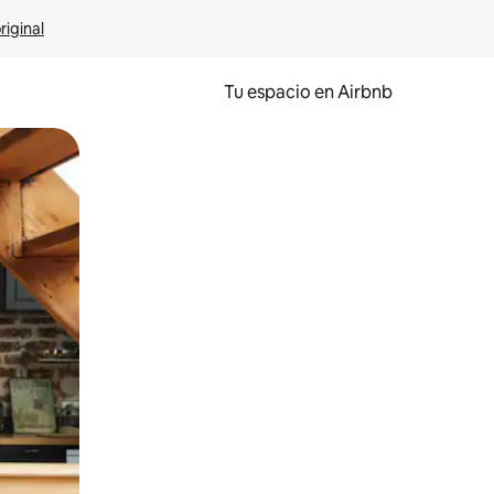
riginal
Tu espacio en Airbnb
ien tocando y deslizando la pantalla.