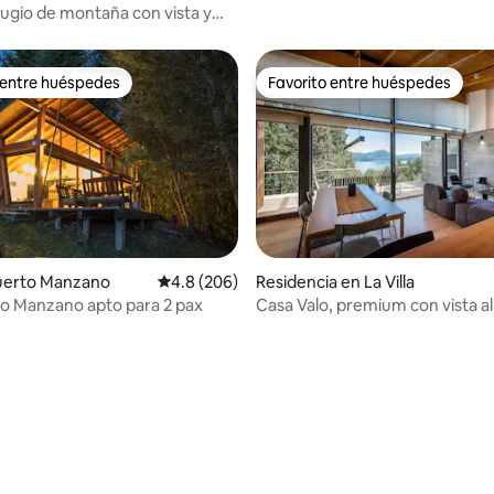
efugio de montaña con vista y
 entre huéspedes
Favorito entre huéspedes
 entre huéspedes
Favorito entre huéspedes
Puerto Manzano
Calificación promedio: 4.8 de 5; 206 evaluac
4.8 (206)
Residencia en La Villa
to Manzano apto para 2 pax
Casa Valo, premium con vista al