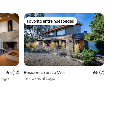
Favorito entre huéspedes
Favorito entre huéspedes
iones
Calificación promedio: 5 de 5; 12 evaluaciones
5 (12)
Residencia en La Villa
Calificación prom
5 (7)
 lago
Terrazas al Lago