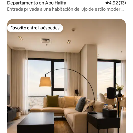
Departamento en Abu Halifa
Calificación 
4.92 (13)
Entrada privada a una habitación de lujo de estilo moderno
junto al mar
Favorito entre huéspedes
Favorito entre huéspedes