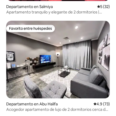
Departamento en Salmiya
Calificaci
5 (32)
Apartamento tranquilo y elegante de 2 dormitorios |
¡Salmiya!
Favorito entre huéspedes
Favorito entre huéspedes
Departamento en Abu Halifa
Calificación
4.9 (73)
Acogedor apartamento de lujo de 2 dormitorios cerca de
la playa 105