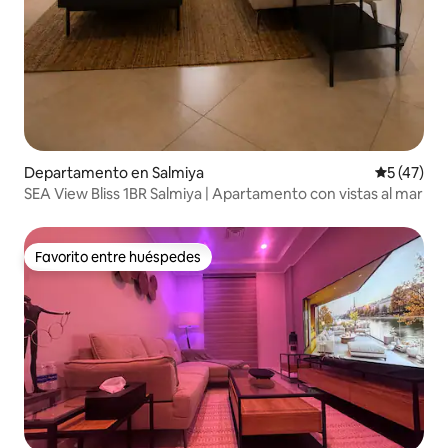
Departamento en Salmiya
Calificaci
5 (47)
SEA View Bliss 1BR Salmiya | Apartamento con vistas al mar
Favorito entre huéspedes
Favorito entre huéspedes