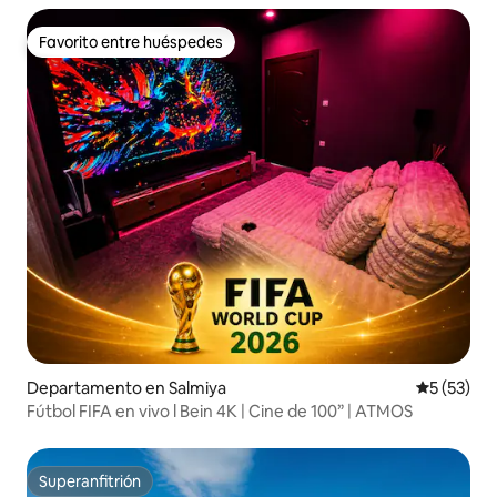
Favorito entre huéspedes
Favorito entre huéspedes
Departamento en Salmiya
Calificaci
5 (53)
Fútbol FIFA en vivo l Bein 4K | Cine de 100” | ATMOS
Superanfitrión
Superanfitrión