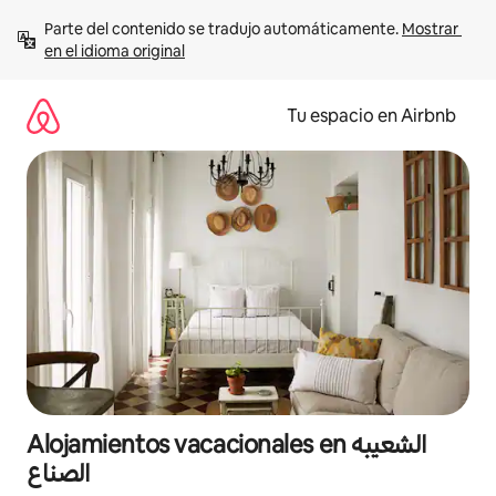
Ir
Parte del contenido se tradujo automáticamente. 
Mostrar 
al
en el idioma original
contenido
Tu espacio en Airbnb
Alojamientos vacacionales en الشعيبه
الصناع