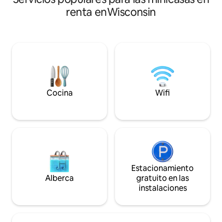
servicios modernos
¡Disfruta de nuestra sauna privada en
renta enWisconsin
en el refugio perf
forma de barril, fogata, parrilla de gas,
escapada románti
estanque con canoas y kayak o Wolf
tranquila de la ciudad. En el inter
Creek con un pozo de natación privado y
huesos del graner
cristalino! O simplemente relájate en la
Desde vigas y cabri
cresta observando las muchas aves y la
hasta el alto techo
vida silvestre. A poco más de una hora
granero. Imagina t
en auto de las ciudades gemelas, ¡te
formas en que se h
espera una estancia romántica e
a lo largo del tiem
inolvidable!
Cocina
Wifi
Estacionamiento
Alberca
gratuito en las
instalaciones