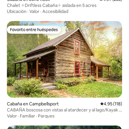
Chalet ✧Driftless Cabaña✧ aislada en 5 acres
Ubicación
·
Valor
·
Accesibilidad
Favorito entre huéspedes
Favorito entre huéspedes
Cabaña en Campbellsport
Calificación p
4.95 (118)
CABAÑA boscosa con vistas al atardecer y al lago/Kayak a
Tiki Bar
Valor
·
Familiar
·
Parques