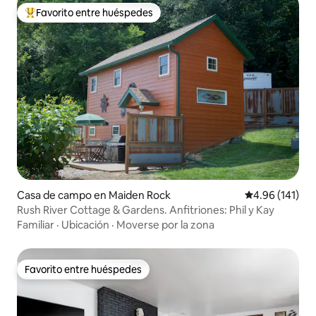
Favorito entre huéspedes
De los mejores en Favorito entre huéspedes
Casa de campo en Maiden Rock
Calificación p
4.96 (141)
Rush River Cottage & Gardens. Anfitriones: Phil y Kay
Familiar
·
Ubicación
·
Moverse por la zona
Favorito entre huéspedes
Favorito entre huéspedes