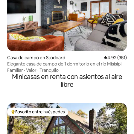
Casa de campo en Stoddard
Calificación p
4.92 (351)
Elegante casa de campo de 1 dormitorio en el río Misisipi
Familiar
·
Valor
·
Tranquilo
Minicasas en renta con asientos al aire
libre
Favorito entre huéspedes
De los mejores en Favorito entre huéspedes