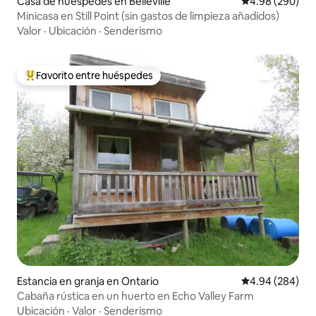
Casa de huéspedes en Belleville
Calificación pr
4.98 (290)
Minicasa en Still Point (sin gastos de limpieza añadidos)
Valor
·
Ubicación
·
Senderismo
Favorito entre huéspedes
De los mejores en Favorito entre huéspedes
Estancia en granja en Ontario
Calificación pr
4.94 (284)
Cabaña rústica en un huerto en Echo Valley Farm
Ubicación
·
Valor
·
Senderismo