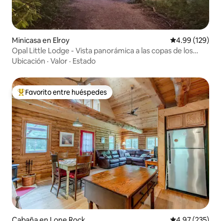
Minicasa en Elroy
Calificación pr
4.99 (129)
Opal Little Lodge - Vista panorámica a las copas de los
árboles
Ubicación
·
Valor
·
Estado
Favorito entre huéspedes
De los mejores en Favorito entre huéspedes
Cabaña en Lone Rock
Calificación pr
4.97 (235)