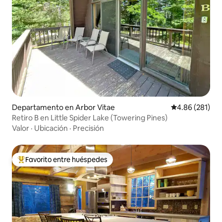
Departamento en Arbor Vitae
Calificación pr
4.86 (281)
Retiro B en Little Spider Lake (Towering Pines)
Valor
·
Ubicación
·
Precisión
Favorito entre huéspedes
De los mejores en Favorito entre huéspedes