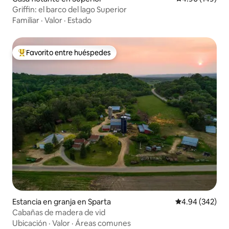
Griffin: el barco del lago Superior
Familiar
·
Valor
·
Estado
Favorito entre huéspedes
De los mejores en Favorito entre huéspedes
Estancia en granja en Sparta
Calificación pr
4.94 (342)
Cabañas de madera de vid
Ubicación
·
Valor
·
Áreas comunes