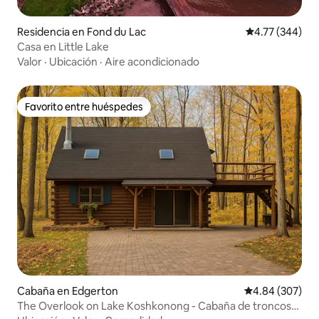
Residencia en Fond du Lac
Calificación pr
4.77 (344)
Casa en Little Lake
Valor
·
Ubicación
·
Aire acondicionado
Favorito entre huéspedes
Favorito entre huéspedes
Cabaña en Edgerton
Calificación pr
4.84 (307)
The Overlook on Lake Koshkonong - Cabaña de troncos