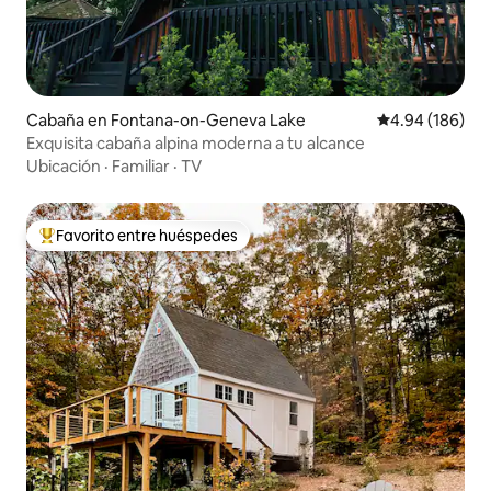
Cabaña en Fontana-on-Geneva Lake
Calificación pr
4.94 (186)
Exquisita cabaña alpina moderna a tu alcance
Ubicación
·
Familiar
·
TV
Favorito entre huéspedes
De los mejores en Favorito entre huéspedes