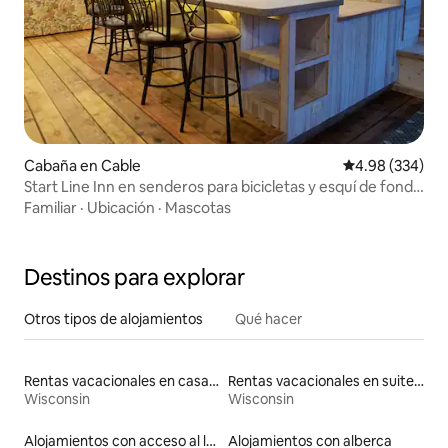
Cabaña en Cable
Calificación pr
4.98 (334)
Start Line Inn en senderos para bicicletas y esquí de fondo
con energía solar
Familiar
·
Ubicación
·
Mascotas
Destinos para explorar
Otros tipos de alojamientos
Qué hacer
Rentas vacacionales en casas con inodoro de altura accesible
Rentas vacacionales en suites privadas
Wisconsin
Wisconsin
Alojamientos con acceso al lago
Alojamientos con alberca