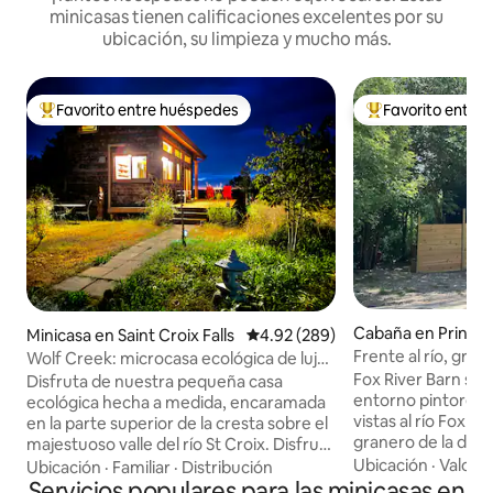
minicasas tienen calificaciones excelentes por su
ubicación, su limpieza y mucho más.
Favorito entre huéspedes
Favorito entre
De los mejores en Favorito entre huéspedes
De los mejores en
Cabaña en Prince
Minicasa en Saint Croix Falls
Calificación promedio: 4.92 de 5
4.92 (289)
Frente al río, gra
Wolf Creek: microcasa ecológica de lujo
*Cargador de vehíc
Fox River Barn se
en la cresta
Disfruta de nuestra pequeña casa
entorno pintoresc
ecológica hecha a medida, encaramada
vistas al río Fox e
en la parte superior de la cresta sobre el
granero de la déc
majestuoso valle del río St Croix. Disfruta
convertido con c
Ubicación
·
Valor
·
de amplias vistas desde la terraza, el loft
Ubicación
·
Familiar
·
Distribución
espacio habitable 
o muchas ventanas con vistas al valle.
Servicios populares para las minicasas en