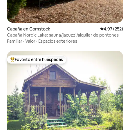
Cabaña en Comstock
Calificación pr
4.97 (252)
Cabaña Nordic Lake: sauna/jacuzzi/alquiler de pontones
Familiar
·
Valor
·
Espacios exteriores
Favorito entre huéspedes
De los mejores en Favorito entre huéspedes