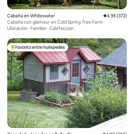
Cabaña en Whitewater
Calificación pr
4.95 (372)
Cabaña con glamour en Cold Spring Tree Farm
Ubicación
·
Familiar
·
Calefacción
Favorito entre huéspedes
De los mejores en Favorito entre huéspedes