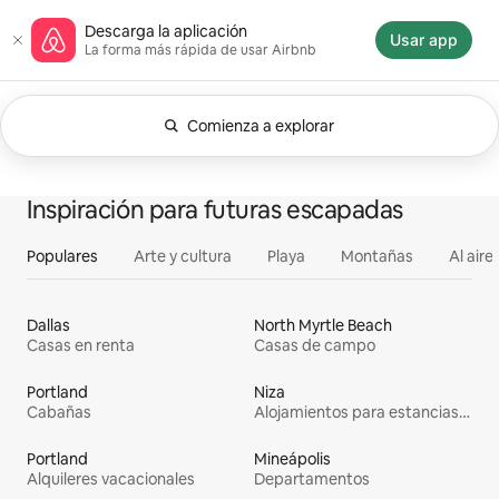
Ir
Página de inicio de Airbnb
Descarga la aplicación
al
Usar app
La forma más rápida de usar Airbnb
contenido
Comienza a explorar
Se muestran Cualquier fecha. Cambia la búsq
Mostrando 0 de 0 elementos
Todo
Experiencias
Se
Alojamientos
Inspiración para futuras escapadas
Populares
Arte y cultura
Playa
Montañas
Al aire 
Dallas
North Myrtle Beach
Casas en renta
Casas de campo
Portland
Niza
Cabañas
Alojamientos para estancias largas
Portland
Mineápolis
Alquileres vacacionales
Departamentos