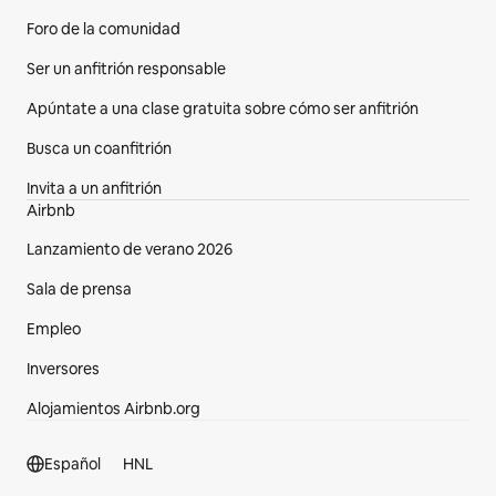
Foro de la comunidad
Ser un anfitrión responsable
Apúntate a una clase gratuita sobre cómo ser anfitrión
Busca un coanfitrión
Invita a un anfitrión
Airbnb
Lanzamiento de verano 2026
Sala de prensa
Empleo
Inversores
Alojamientos Airbnb.org
Sección del pie de página
Español
HNL