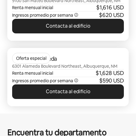
9100 San Mateo Boulevard Northeast, Albuquerque, NM
$1,616 USD
Renta mensual inicial
$620 USD
Ingresos promedio por semana
Contacta al edificio
Mostrando 0 de 0 elementos
Olympus Alameda
Oferta especial
6301 Alameda Boulevard Northeast, Albuquerque, NM
$1,628 USD
Renta mensual inicial
$590 USD
Ingresos promedio por semana
Contacta al edificio
Encuentra tu departamento