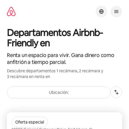
Ir
al
contenido
Departamentos Airbnb-
Friendly en
Renta un espacio para vivir. Gana dinero como
anfitrión a tiempo parcial.
Descubre departamentos 1 recámara, 2 recámara y
3 recámara en renta en
Ubicación:
Mostrando 0 de 0 elementos
The Hendry
Oferta especial