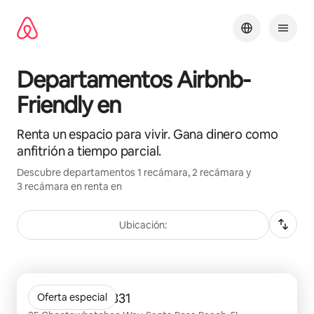
Ir
al
contenido
Departamentos Airbnb-
Friendly en
Renta un espacio para vivir. Gana dinero como
anfitrión a tiempo parcial.
Descubre departamentos 1 recámara, 2 recámara y
3 recámara en renta en
Ubicación:
Mostrando 0 de 0 elementos
The Beacon at 331
Oferta especial