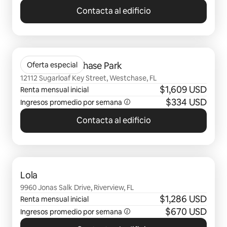
Contacta al edificio
Mostrando 0 de 0 elementos
Camden Westchase Park
Oferta especial
12112 Sugarloaf Key Street, Westchase, FL
$1,609 USD
Renta mensual inicial
$334 USD
Ingresos promedio por semana
Contacta al edificio
Mostrando 0 de 0 elementos
Lola
9960 Jonas Salk Drive, Riverview, FL
$1,286 USD
Renta mensual inicial
$670 USD
Ingresos promedio por semana