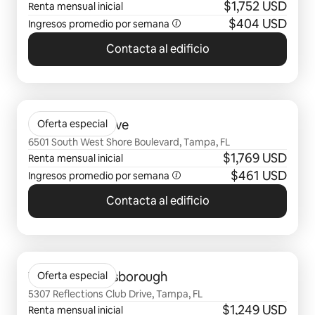
$1,752 USD
Renta mensual inicial
$404 USD
Ingresos promedio por semana
Contacta al edificio
Mostrando 0 de 0 elementos
Camden Preserve
Oferta especial
6501 South West Shore Boulevard, Tampa, FL
$1,769 USD
Renta mensual inicial
$461 USD
Ingresos promedio por semana
Contacta al edificio
Mostrando 0 de 0 elementos
Vantage on Hillsborough
Oferta especial
5307 Reflections Club Drive, Tampa, FL
$1,249 USD
Renta mensual inicial