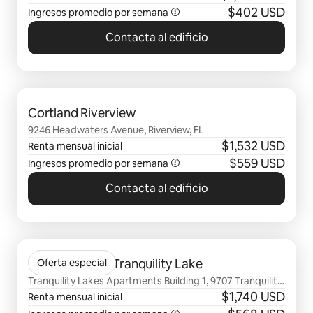
$402 USD
Ingresos promedio por semana
Contacta al edificio
Mostrando 0 de 0 elementos
Cortland Riverview
9246 Headwaters Avenue, Riverview, FL
$1,532 USD
Renta mensual inicial
$559 USD
Ingresos promedio por semana
Contacta al edificio
Mostrando 0 de 0 elementos
The Enclave at Tranquility Lake
Oferta especial
Tranquility Lakes Apartments Building 1, 9707 Tranquility
Lake Circle, Riverview, FL
$1,740 USD
Renta mensual inicial