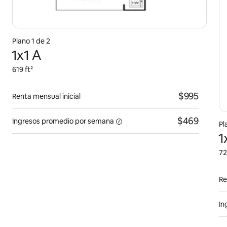
Plano 1 de 2
1x1 A
619 ft²
$995
Renta mensual inicial
$469
Ingresos promedio por
semana
Pl
1
72
Re
In