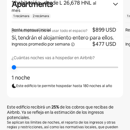
Apartments
1 habitación
· desde L 26,678 HNL
al
mes
1 recámara
2 recámara
1
$899 USD
Renta mensual inicial
Re
¿Los huéspedes podrán usar todo el espacio?
Sí, tendrán el alojamiento entero para ellos.
$477 USD
Ingresos promedio por
semana
In
¿Cuántas noches vas a hospedar en Airbnb?
1 noche
Este edificio te permite hospedar hasta 180 noches al año
Este edificio recibirá un
25%
de los cobros que recibas de
Airbnb. Ya se refleja en la estimación de los ingresos
potenciales.
Se aplican los límites de noches, el reparto de los ingresos y otras
reglas y restricciones, así como las normativas locales, que pueden