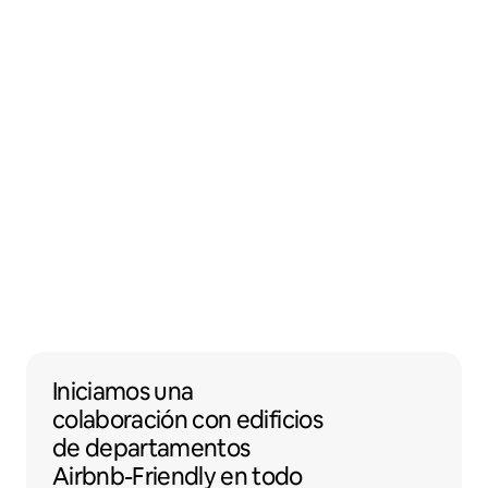
Iniciamos una colaboración con edificios 
Iniciamos una
colaboración
con
edificios
de departamentos
Airbnb-Friendly en todo