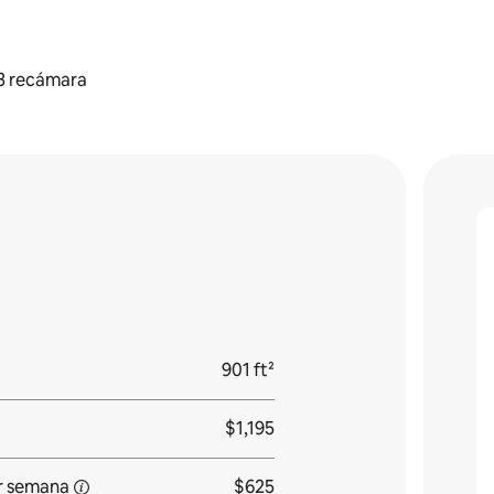
3 recámara
901 ft²
$1,195
r
semana
$625