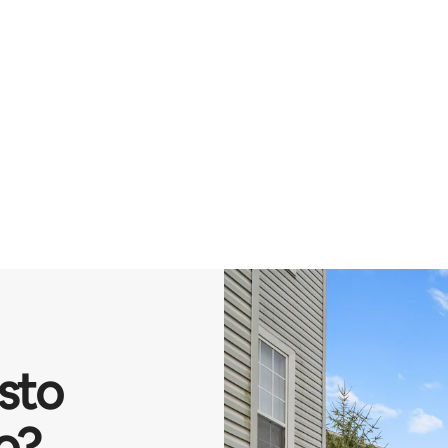
isto
o?