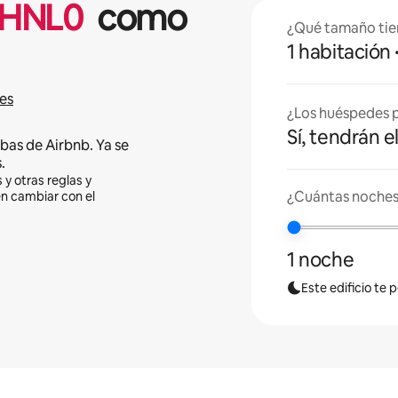
HNL
0
como
¿Qué tamaño tie
1 habitación
es
¿Los huéspedes p
Sí, tendrán e
bas de Airbnb. Ya se
.
 y otras reglas y
¿Cuántas noches
en cambiar con el
1 noche
Este edificio te