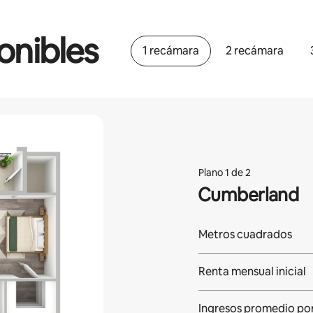
onibles
1 recámara
2 recámara
Plano 1 de 2
Cumberland
Metros cuadrados
Renta mensual inicial
Ingresos promedio po